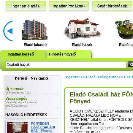
Eladó lakások
Eladó házak
Eladó te
Ingatlan kereső
Hirdetés figyelő
Ingatlanok
>
Eladó lakóingatlanok
>
Csalá
Új keresés
Új keresés indítása
Eladó Családi ház FŐ
Visszalépés
Főnyed
Visszalépés a keresési
beállításaimhoz
A LIDO HOME KESZTHELY eladásra kí
HASONLÓ HIRDETÉSEK
CSALÁDI HÁZAT.A LIDO HOME
KESZTHELY által kínált FŐNYEDI CSA
FŐNYEDEN
dem ungarischen Text
eladó CSALÁDI
ist die Beschreibung auch auf Deutsch 
HÁZ - Főnyed
felújított, 100 m˛-es