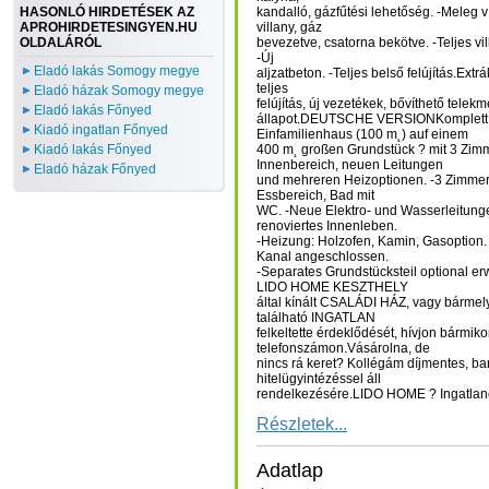
HASONLÓ HIRDETÉSEK AZ
kandalló, gázfűtési lehetőség. -Meleg víz
APROHIRDETESINGYEN.HU
villany, gáz
OLDALÁRÓL
bevezetve, csatorna bekötve. -Teljes vi
-Új
Eladó lakás Somogy megye
aljzatbeton. -Teljes belső felújítás.Extr
teljes
Eladó házak Somogy megye
felújítás, új vezetékek, bővíthető telek
Eladó lakás Főnyed
állapot.DEUTSCHE VERSIONKomplett 
Kiadó ingatlan Főnyed
Einfamilienhaus (100 m˛) auf einem
Kiadó lakás Főnyed
400 m˛ großen Grundstück ? mit 3 Zi
Innenbereich, neuen Leitungen
Eladó házak Főnyed
und mehreren Heizoptionen. -3 Zimme
Essbereich, Bad mit
WC. -Neue Elektro- und Wasserleitunge
renoviertes Innenleben.
-Heizung: Holzofen, Kamin, Gasoption.
Kanal angeschlossen.
-Separates Grundstücksteil optional 
LIDO HOME KESZTHELY
által kínált CSALÁDI HÁZ, vagy bármel
található INGATLAN
felkeltette érdeklődését, hívjon bármik
telefonszámon.Vásárolna, de
nincs rá keret? Kollégám díjmentes, b
hitelügyintézéssel áll
rendelkezésére.LIDO HOME ? Ingatlano
Részletek...
Adatlap