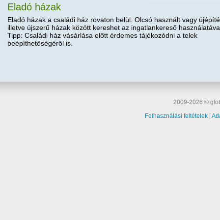
Eladó házak
Eladó házak a családi ház rovaton belül. Olcsó használt vagy újépíté
illetve újszerű házak között kereshet az ingatlankereső használatáva
Tipp: Családi ház vásárlása előtt érdemes tájékozódni a telek
beépíthetőségéről is.
2009-2026 © glob
Felhasználási feltételek
|
Ad