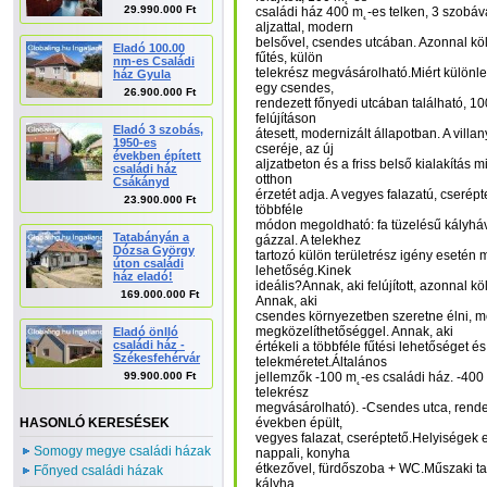
29.990.000 Ft
családi ház 400 m˛-es telken, 3 szobáva
aljzattal, modern
belsővel, csendes utcában. Azonnal köl
Eladó 100.00
fűtés, külön
nm-es Családi
telekrész megvásárolható.Miért különl
ház Gyula
egy csendes,
26.900.000 Ft
rendezett főnyedi utcában található, 10
felújításon
Eladó 3 szobás,
átesett, modernizált állapotban. A villa
1950-es
cseréje, az új
években épített
aljzatbeton és a friss belső kialakítás m
családi ház
otthon
Csákányd
érzetét adja. A vegyes falazatú, cserépte
23.900.000 Ft
többféle
módon megoldható: fa tüzelésű kályháv
Tatabányán a
gázzal. A telekhez
Dózsa György
tartozó külön területrész igény esetén 
úton családi
lehetőség.Kinek
ház eladó!
ideális?Annak, aki felújított, azonnal k
169.000.000 Ft
Annak, aki
csendes környezetben szeretne élni, m
megközelíthetőséggel. Annak, aki
Eladó önlló
családi ház -
értékeli a többféle fűtési lehetőséget és
Székesfehérvár
telekméretet.Általános
99.900.000 Ft
jellemzők -100 m˛-es családi ház. -400 
telekrész
megvásárolható). -Csendes utca, rende
HASONLÓ KERESÉSEK
években épült,
vegyes falazat, cseréptető.Helyiségek 
Somogy megye családi házak
nappali, konyha
étkezővel, fürdőszoba + WC.Műszaki tar
Főnyed családi házak
kályha,