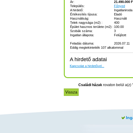
Ár:
21.490.000 F
Település:
Főnyed
A hirdető:
Ingatlaniroda
Értékesítés típusa:
Eladó
Használtság:
Használt
Telek nagysága (m2) :
400
Épület hasznos területe (m2) :
100.00
Szobák száma:
3
Ingatlan állapota:
Felújított
Feladás dátuma:
2026.07.11
Eddig megtekintették 107 alkalommal
A hirdető adatai
Kapcsolat a hirdetővel...
Családi házak
rovaton belül a(z) 
Ing