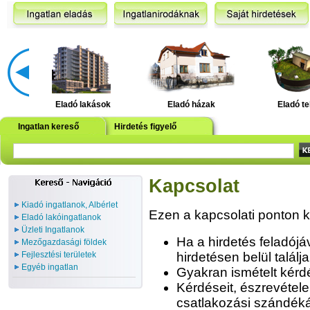
Eladó lakások
Eladó házak
Eladó te
Ingatlan kereső
Hirdetés figyelő
Kapcsolat
Kiadó ingatlanok, Albérlet
Ezen a kapcsolati ponton ke
Eladó lakóingatlanok
Üzleti Ingatlanok
Ha a hirdetés feladójá
Mezőgazdasági földek
Fejlesztési területek
hirdetésen belül talál
Egyéb ingatlan
Gyakran ismételt kérd
Kérdéseit, észrevételei
csatlakozási szándéká