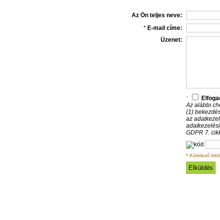
Az Ön teljes neve:
*
E-mail címe:
Üzenet:
*
Elfog
Az alábbi ch
(1) bekezdés
az adatkeze
adatkezelési
GDPR 7. cikk
* Kötelező kitöl