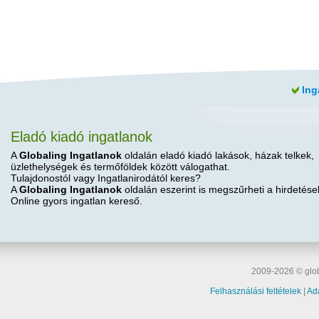
Ing
Eladó kiadó ingatlanok
A
Globaling Ingatlanok
oldalán eladó kiadó lakások, házak telkek,
üzlethelységek és termőföldek között válogathat.
Tulajdonostól vagy Ingatlanirodától keres?
A
Globaling Ingatlanok
oldalán eszerint is megszűrheti a hirdetése
Online gyors ingatlan kereső.
2009-2026 © glob
Felhasználási feltételek
|
Ad