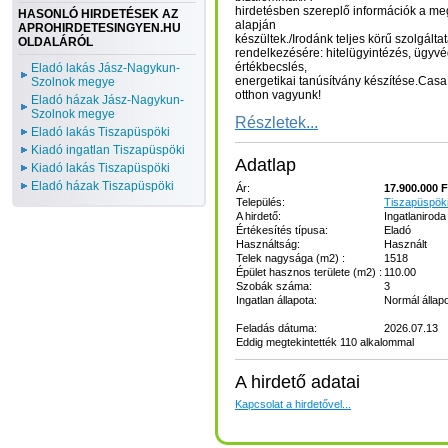
hirdetésben szereplő információk a meg
HASONLÓ HIRDETÉSEK AZ
alapján
APROHIRDETESINGYEN.HU
készültek./Irodánk teljes körű szolgáltat
OLDALÁRÓL
rendelkezésére: hitelügyintézés, ügyvéd
értékbecslés,
Eladó lakás Jász-Nagykun-
energetikai tanúsítvány készítése.Cas
Szolnok megye
otthon vagyunk!
Eladó házak Jász-Nagykun-
Szolnok megye
Részletek...
Eladó lakás Tiszapüspöki
Kiadó ingatlan Tiszapüspöki
Adatlap
Kiadó lakás Tiszapüspöki
Eladó házak Tiszapüspöki
Ár:
17.900.000 F
Település:
Tiszapüspök
A hirdető:
Ingatlaniroda
Értékesítés típusa:
Eladó
Használtság:
Használt
Telek nagysága (m2) :
1518
Épület hasznos területe (m2) :
110.00
Szobák száma:
3
Ingatlan állapota:
Normál állap
Feladás dátuma:
2026.07.13
Eddig megtekintették 110 alkalommal
A hirdető adatai
Kapcsolat a hirdetővel...