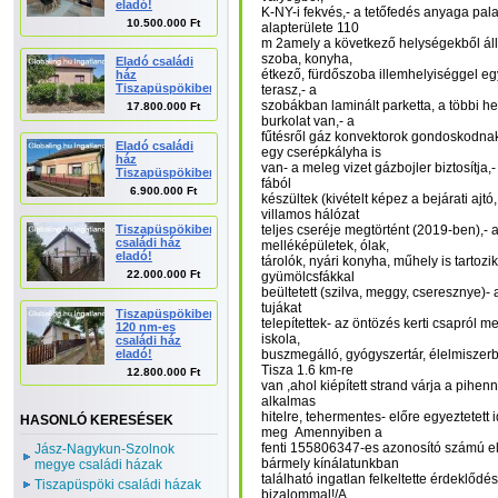
eladó!
K-NY-i fekvés,- a tetőfedés anyaga pala
10.500.000 Ft
alapterülete 110
m 2amely a következő helységekből áll:
szoba, konyha,
Eladó családi
étkező, fürdőszoba illemhelyiséggel egy
ház
Tiszapüspökiben.
terasz,- a
szobákban laminált parketta, a többi h
17.800.000 Ft
burkolat van,- a
fűtésről gáz konvektorok gondoskodnak
Eladó családi
egy cserépkályha is
ház
van- a meleg vizet gázbojler biztosítja,
Tiszapüspökiben!
fából
6.900.000 Ft
készültek (kivételt képez a bejárati ajt
villamos hálózat
Tiszapüspökiben
teljes cseréje megtörtént (2019-ben),- 
családi ház
melléképületek, ólak,
eladó!
tárolók, nyári konyha, műhely is tartozik
22.000.000 Ft
gyümölcsfákkal
beültetett (szilva, meggy, cseresznye)- 
tujákat
Tiszapüspökiben
telepítettek- az öntözés kerti csapról m
120 nm-es
iskola,
családi ház
eladó!
buszmegálló, gyógyszertár, élelmiszerbo
Tisza 1.6 km-re
12.800.000 Ft
van ,ahol kiépített strand várja a pihen
alkalmas
hitelre, tehermentes- előre egyeztetett
HASONLÓ KERESÉSEK
meg Amennyiben a
fenti 155806347-es azonosító számú el
Jász-Nagykun-Szolnok
bármely kínálatunkban
megye családi házak
található ingatlan felkeltette érdeklődé
Tiszapüspöki családi házak
bizalommal!/A