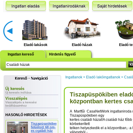
Eladó lakások
Eladó házak
Eladó te
Ingatlan kereső
Hirdetés figyelő
Ingatlanok
>
Eladó lakóingatlanok
>
Csalá
Új keresés
Új keresés indítása
Tiszapüspökiben elad
Visszalépés
központban kertes csa
Visszalépés a keresési
beállításaimhoz
A Martfűi CasaNetWork ingatlaniroda 
HASONLÓ HIRDETÉSEK
Tiszapüspökiben egy
kertes családi házat!A családi ház főbb
Tiszapüspökiben
körbekerített
felújított 68 nm-
telken helyezkedik el a központban,- a
es családi ház
vályogból,-