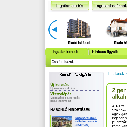
Eladó lakások
Eladó h
Ingatlan kereső
Hirdetés figyelő
Ingatlanok
Új keresés
Új keresés indítása
2 gen
Visszalépés
alkal
Visszalépés a keresési
beállításaimhoz
A Martfűi
HASONLÓ HIRDETÉSEK
Szolnok-
egy 2 gen
Katonatelepen
ingatlan 
vállalkozásra is
jellemzői
alkalmas
körbe van