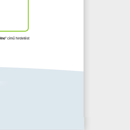
olno
" című hirdetést