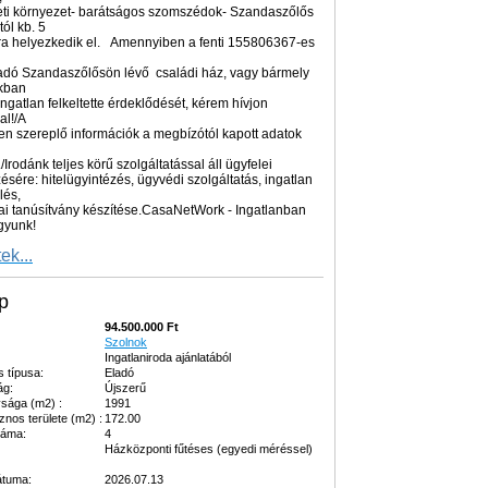
ti környezet- barátságos szomszédok- Szandaszőlős
ól kb. 5
ra helyezkedik el. Amennyiben a fenti 155806367-es
adó Szandaszőlősön lévő családi ház, vagy bármely
nkban
ingatlan felkeltette érdeklődését, kérem hívjon
al!/A
en szereplő információk a megbízótól kapott adatok
/Irodánk teljes körű szolgáltatással áll ügyfelei
ésére: hitelügyintézés, ügyvédi szolgáltatás, ingatlan
lés,
ai tanúsítvány készítése.CasaNetWork - Ingatlanban
gyunk!
ek...
p
94.500.000 Ft
Szolnok
Ingatlaniroda ajánlatából
s típusa:
Eladó
ág:
Újszerű
sága (m2) :
1991
znos területe (m2) :
172.00
záma:
4
Házközponti fűtéses (egyedi méréssel)
átuma:
2026.07.13