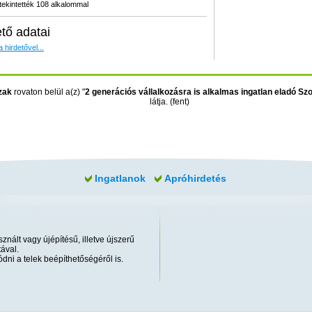
ekintették 108 alkalommal
ető adatai
 hirdetővel...
zak
rovaton belül a(z) "
2 generációs vállalkozásra is alkalmas ingatlan eladó Sz
látja. (fent)
Ingatlanok
Apróhirdetés
znált vagy újépítésű, illetve újszerű
ával.
dni a telek beépíthetőségéről is.