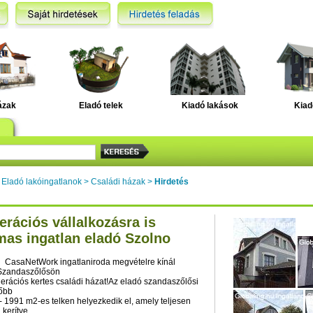
ázak
Eladó telek
Kiadó lakások
Kiad
>
Eladó lakóingatlanok
>
Családi házak
>
Hirdetés
erációs vállalkozásra is
mas ingatlan eladó Szolno
 CasaNetWork ingatlaniroda megvételre kínál
Szandaszőlősön
erációs kertes családi házat!Az eladó szandaszőlősi
főbb
:- 1991 m2-es telken helyezkedik el, amely teljesen
 kerítve