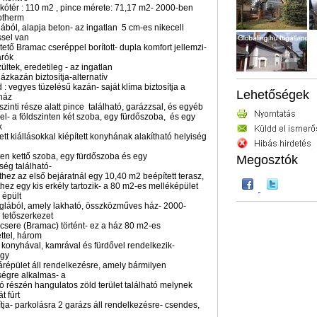
 lakótér : 110 m2 , pince mérete: 71,17 m2- 2000-ben
otherm
lából, alapja beton- az ingatlan 5 cm-es nikecell
ssel van
 tető Bramac cseréppel borított- dupla komfort jellemzi-
árók
ültek, eredetileg - az ingatlan
ázkazán biztosítja-alternatív
 : vegyes tüzelésű kazán- saját klíma biztosítja a
Lehetőségek
 ház
dszinti része alatt pince található, garázzsal, és egyéb
el- a földszinten két szoba, egy fürdőszoba, és egy
k
tt kiállásokkal kiépített konyhának alakítható helyiség
en kettő szoba, egy fürdőszoba és egy
Megosztók
ség található-
nthez az első bejáratnál egy 10,40 m2 beépített terasz,
hez egy kis erkély tartozik- a 80 m2-es melléképület
 épült
glából, amely lakható, összközműves ház- 2000-
s tetőszerkezet
csere (Bramac) történt- ez a ház 80 m2-es
ettel, három
 konyhával, kamrával és fürdővel rendelkezik-
egy
árépület áll rendelkezésre, amely bármilyen
égre alkalmas- a
só részén hangulatos zöld terület található melynek
t fúrt
sítja- parkolásra 2 garázs áll rendelkezésre- csendes,
,