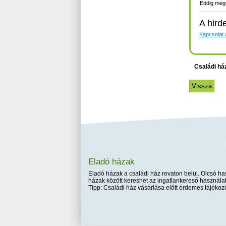
Eddig megt
A hird
Kapcsolat a
Családi há
Eladó házak
Eladó házak a családi ház rovaton belül. Olcsó has
házak között kereshet az ingatlankereső használat
Tipp: Családi ház vásárlása előtt érdemes tájékozó