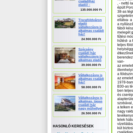
családiház
, - nettó
eladó! -
épült Por
135.000.000 Ft
38-as tég
szigetelé
ellátva- a
Tiszaföldváron
eladó
a nyílász
vállalkozásra is
fából kész
alkalmas családi
melegét g
ház!
fűtési mód
24.900.000 Ft
hűtést- a
teljes föl
helyiségg
Szécsény
családi ház
étkezőne
vállalkozásra is
berendeze
alkalmas eladó
van-
39.000.000 Ft
az emelet
illemhelyi
a földszi
Vállalkozásra is
az emelet
alkalmas családi
1978-ban
ház!
B30-as té
58.000.000 Ft
ben telje
és cserép
Vállalkozásra is
alapterül
alkalmas, tágas
szobával,
családi ház
a telken 
nagy műhellyel
nagy rakt
26.500.000 Ft
tevékenys
telek hát
vízellátásá
HASONLÓ KERESÉSEK
kút bizto
családias