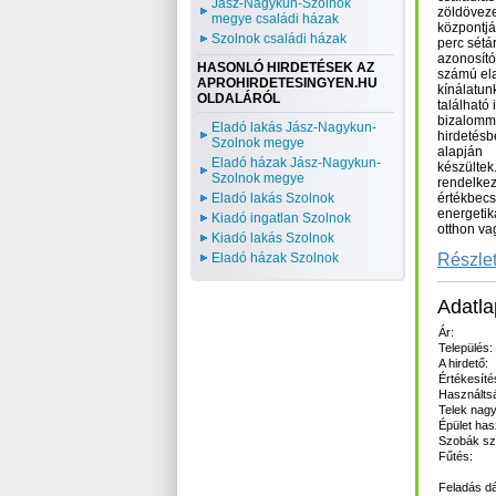
Jász-Nagykun-Szolnok
zöldöveze
megye családi házak
központját
Szolnok családi házak
perc sétá
azonosító
HASONLÓ HIRDETÉSEK AZ
számú el
APROHIRDETESINGYEN.HU
kínálatu
OLDALÁRÓL
található 
bizalomm
Eladó lakás Jász-Nagykun-
hirdetésb
Szolnok megye
alapján
Eladó házak Jász-Nagykun-
készültek.
Szolnok megye
rendelkez
Eladó lakás Szolnok
értékbecs
energetik
Kiadó ingatlan Szolnok
otthon va
Kiadó lakás Szolnok
Eladó házak Szolnok
Részlet
Adatla
Ár:
Település:
A hirdető:
Értékesíté
Használts
Telek nagy
Épület has
Szobák s
Fűtés:
Feladás d