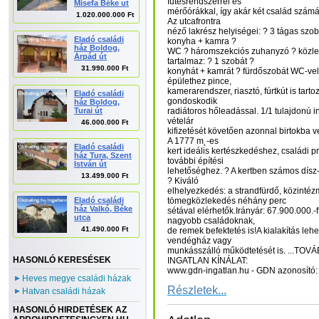
fűtésrendszerrel és
Misefa Béke ut
mérőórákkal, így akár két család számára
1.020.000.000 Ft
Az utcafrontra
néző lakrész helyiségei: ? 3 tágas szo
Eladó családi
konyha + kamra ?
ház Boldog,
WC ? háromszekciós zuhanyzó ? közlek
Árpád út
tartalmaz: ? 1 szobát ?
31.990.000 Ft
konyhát + kamrát ? fürdőszobát WC-vel
épülethez pince,
kamerarendszer, riasztó, fúrtkút is tarto
Eladó családi
gondoskodik
ház Boldog,
Turai út
radiátoros hőleadással. 1/1 tulajdonú in
vételár
46.000.000 Ft
kifizetését követően azonnal birtokba v
A 1777 m˛-es
Eladó családi
kert ideális kertészkedéshez, családi
ház Tura, Szent
további építési
István út
lehetőséghez. ? A kertben számos dísz-
13.499.000 Ft
? Kiváló
elhelyezkedés: a strandfürdő, közinté
Eladó családi
tömegközlekedés néhány perc
ház Valkó, Béke
sétával elérhetők.Irányár: 67.900.000.-f
utca
nagyobb családoknak,
41.490.000 Ft
de remek befektetés is!A kialakítás lehe
vendégház vagy
munkásszálló működtetését is. ...TO
HASONLÓ KERESÉSEK
INGATLAN KÍNÁLAT:
www.gdn-ingatlan.hu - GDN azonosító
Heves megye családi házak
Részletek...
Hatvan családi házak
HASONLÓ HIRDETÉSEK AZ