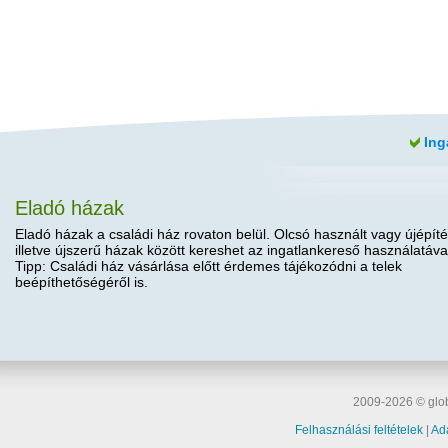
Ing
Eladó házak
Eladó házak a családi ház rovaton belül. Olcsó használt vagy újépíté
illetve újszerű házak között kereshet az ingatlankereső használatáva
Tipp: Családi ház vásárlása előtt érdemes tájékozódni a telek
beépíthetőségéről is.
2009-2026 © glob
Felhasználási feltételek
|
Ad