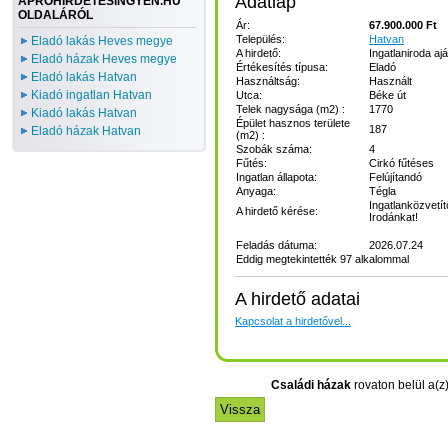
Adatlap
APROHIRDETESINGYEN.HU
OLDALÁRÓL
Ár:
67.900.000 Ft
Település:
Hatvan
Eladó lakás Heves megye
A hirdető:
Ingatlaniroda ajá
Eladó házak Heves megye
Értékesítés típusa:
Eladó
Eladó lakás Hatvan
Használtság:
Használt
Kiadó ingatlan Hatvan
Utca:
Béke út
Telek nagysága (m2) :
1770
Kiadó lakás Hatvan
Épület hasznos területe
187
Eladó házak Hatvan
(m2) :
Szobák száma:
4
Fűtés:
Cirkó fűtéses
Ingatlan állapota:
Felújítandó
Anyaga:
Tégla
Ingatlanközvetít
A hirdető kérése:
Irodánkat!
Feladás dátuma:
2026.07.24
Eddig megtekintették 97 alkalommal
A hirdető adatai
Kapcsolat a hirdetővel...
Családi házak
rovaton belül a(z)