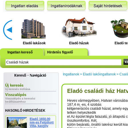
Eladó lakások
Eladó házak
Eladó te
Ingatlan kereső
Hirdetés figyelő
Ingatlanok
>
Eladó lakóingatlanok
>
Csalá
Új keresés
Új keresés indítása
Eladó családi ház Hat
Visszalépés
Visszalépés a keresési
Heves vármegyében, Hatvan városában
beállításaimhoz
187,4 m˛-es, 4 szobás
kétgenerációs családi házat, amely eg
HASONLÓ HIRDETÉSEK
telken helyezkedik
el.Az épület tégla falazatú, jó állapotú 
Eladó 1650.00
összkomfortos. Két,
nm-es Felújított
külön bejáratú, önálló lakrész került kia
Villa, kastély