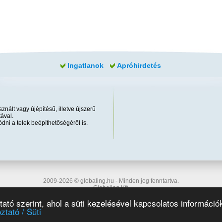
Ingatlanok
Apróhirdetés
znált vagy újépítésű, illetve újszerű
ával.
dni a telek beépíthetőségéről is.
2009-2026 © globaling.hu - Minden jog fenntartva.
Globaling Kft.
Felhasználási feltételek
|
Adatvédelem
|
Cookie
|
Impresszum
|
Több infó
tató szerint, ahol a süti kezelésével kapcsolatos információk
ztató / Süti