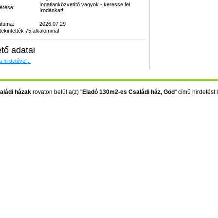
Ingatlanközvetítő vagyok - keresse fel
kérése:
Irodánkat!
átuma:
2026.07.29
ekintették 75 alkalommal
ető adatai
 hirdetővel...
aládi házak
rovaton belül a(z) "
Eladó 130m2-es Családi ház, Göd
" című hirdetést l