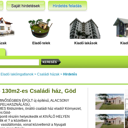
ázak
Eladó telek
Kiadó lakások
Kiad
>
Eladó lakóingatlanok
>
Családi házak
>
Hirdetés
 130m2-es Családi ház, Göd
MINŐSÉGBEN ÉPÜLT új építésű, ALACSONY
AFELHASZNÁLÁSÚ,
 földszintes, önálló családi ház eladó! Környezet,
és:Göd-
zponti részén helyezkedik el.KIVÁLÓ HELYEN
ik el ? a közelben a
i vasútállomás, vonat közvetlenül a Nyugati