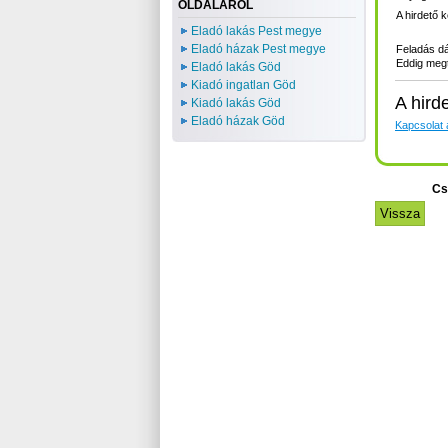
OLDALÁRÓL
A hirdető 
Eladó lakás Pest megye
Eladó házak Pest megye
Feladás d
Eddig megt
Eladó lakás Göd
Kiadó ingatlan Göd
A hird
Kiadó lakás Göd
Eladó házak Göd
Kapcsolat a
Cs