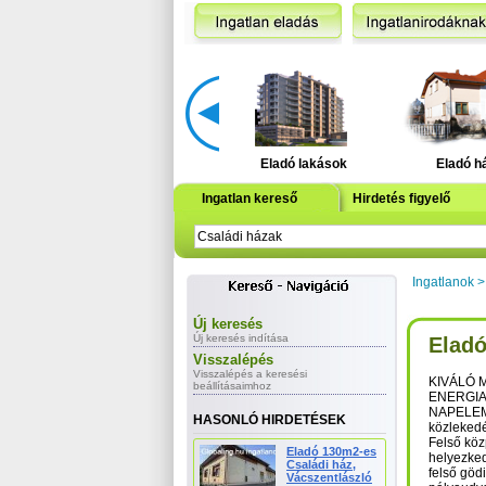
Eladó lakások
Eladó h
Ingatlan kereső
Hirdetés figyelő
Ingatlanok
Új keresés
Új keresés indítása
Eladó
Visszalépés
Visszalépés a keresési
KIVÁLÓ 
beállításaimhoz
ENERGI
NAPELEMES
HASONLÓ HIRDETÉSEK
közleked
Felső kö
Eladó 130m2-es
helyezked
Családi ház,
felső göd
Vácszentlászló