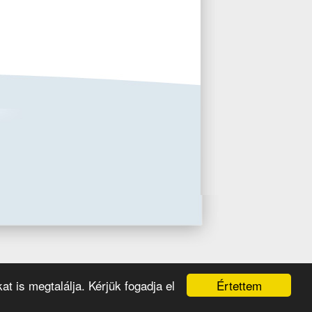
Értettem
at is megtalálja. Kérjük fogadja el