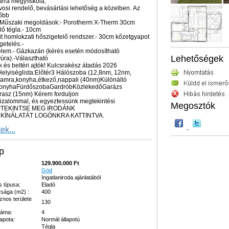
rra megy!Iskola,
vosi rendelő, bevásárlási lehetőség a közelben. Az
főbb
i:Műszaki megoldások:- Porotherm X-Therm 30cm
lő tégla.- 10cm
t homlokzati hőszigetelő rendszer.- 30cm kőzetgyapot
getelés.-
lem.- Gázkazán (kérés esetén módosítható
Lehetőségek
yúra).-Választható
k és beltéri ajtók! Kulcsrakész átadás 2026
Helyiséglista:Előtér3 Hálószoba (12,8nm, 12nm,
amra,konyha,étkező,nappali (40nm)Különálló
onyhaFürdőszobaGardróbKözlekedőGarázs
rasz (15nm) Kérem forduljon
izalommal, és egyeztessünk megtekintési
Megosztók
ot!TEKINTSE MEG IRODÁNK
 KÍNÁLATÁT LOGÓNKRA KATTINTVA.
ek...
p
129.900.000 Ft
Göd
Ingatlaniroda ajánlatából
s típusa:
Eladó
sága (m2) :
400
znos területe
130
záma:
4
lapota:
Normál állapotú
Tégla