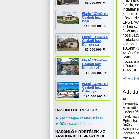
pályaudva
62.000.000 Ft
óvoda, or
ingatlan 
jellemző
Eladó 130m2-es
Családi ház,
hőszigete
Baja
EPS Dryvi
126.000.000 Ft
födém szi
3kW nape
hőszivatt
Eladó 130m2-es
burkolato
Családi ház,
tavasza! 
Dunakeszi
10,5nm)K
85.000.000 Ft
wcMosók
(24nm)Te
Eladó 130m2-es
hozzám b
Családi ház,
időpont
Dunakeszi
TOVÁBBI
159.000.000 Ft
Részlet
Eladó 130m2-es
Családi ház,
Adatla
Őrbottyán
169.900.000 Ft
Ár:
Település:
A hirdető:
HASONLÓ KERESÉSEK
Értékesíté
Telek nagy
Pest megye családi házak
Épület has
Göd családi házak
(m2) :
Szobák s
HASONLÓ HIRDETÉSEK AZ
Ingatlan ál
APROHIRDETESINGYEN.HU
Anyaga: