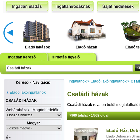
Eladó lakások
Eladó házak
Eladó te
Ingatlan kereső
Hirdetés figyelő
Ingatlanok
>
Eladó lakóingatlanok
>
Csal
Eladó lakóingatlanok
Családi házak
CSALÁDI HÁZAK
Családi házak
rovaton belül megtalálható 
Webáruházak - Magánhirdetők:
7969 találat - 1/532 oldal
Megye:
Eladó Ház, Debr
Eladó Debrecen Bihari
Ár: