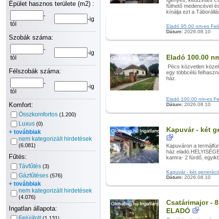
Igényes, kétszintes cs
Épület hasznos területe (m2) :
fűthető medencével és
kínálja ezt a Táborállá
-
-ig
tól
Eladó 95.00 nm-es Felúj
Dátum:
2026.08.10
Szobák száma:
-
-ig
Eladó 100.00 nm
tól
Pécs közvetlen közelé
Félszobák száma:
egy többcélú felhaszn
ház. A cs
-
-ig
tól
Eladó 100.00 nm-es Felú
Komfort:
Dátum:
2026.08.10
Összkomfortos
(1.200)
Luxus
(0)
Kapuvár - két g
+ továbbiak
nem kategorizált hirdetések
(6.081)
Kapuváron a termálfü
ház eladó.HELYISÉGEK
Fűtés:
kamra- 2 fürdő, egyik
Távfűtés
(3)
Kapuvár - két generáció
Gázfűtéses
(576)
Dátum:
2026.08.10
+ továbbiak
nem kategorizált hirdetések
(4.076)
Csatárimajor - 
Ingatlan állapota:
ELADÓ
Felújított
(1.131)