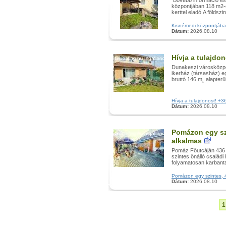
Bővebb információ é
központjában 118 m2-es
kerttel eladó.A földszin
Kisnémedi központjában 
Dátum:
2026.08.10
Hívja a tulajdo
Dunakeszi városközpo
ikerház (társasház) eg
bruttó 146 m˛ alapterül
Hívja a tulajdonost! +3
Dátum:
2026.08.10
Pomázon egy szi
alkalmas
Pomáz Főutcáján 436 
szintes önálló család
folyamatosan karbantar
Pomázon egy szintes, 4 
Dátum:
2026.08.10
1