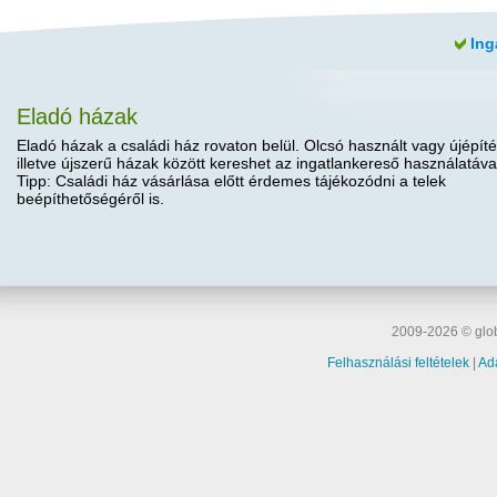
Ing
Eladó házak
Eladó házak a családi ház rovaton belül. Olcsó használt vagy újépíté
illetve újszerű házak között kereshet az ingatlankereső használatáva
Tipp: Családi ház vásárlása előtt érdemes tájékozódni a telek
beépíthetőségéről is.
2009-2026 © glob
Felhasználási feltételek
|
Ad