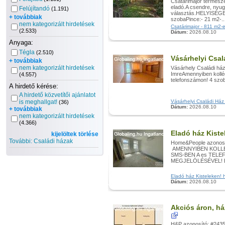
Csatárimajor termész
eladó.A csendre, nyug
Felújítandó
(1.191)
választás.HELYISÉGEK
+ továbbiak
szobaPince:- 21 m2-..
nem kategorizált hirdetések
Csatárimajor - 811 m2-e
(2.533)
Dátum:
2026.08.10
Anyaga:
Tégla
(2.510)
Vásárhelyi Csa
+ továbbiak
nem kategorizált hirdetések
Vásárhely Családi há
ImreAmennyiben kollég
(4.557)
telefonszámon! 4 szob
A hirdető kérése:
A hirdető közvetítői ajánlatot
is meghallgat!
Vásárhelyi Családi Ház 
(36)
Dátum:
2026.08.10
+ továbbiak
nem kategorizált hirdetések
(4.366)
Eladó ház Kiste
kijelöltek törlése
További: Családi házak
Home&People azonosít
AMENNYIBEN KOLLÉ
SMS-BEN A es TEL
MEGJELÖLÉSÉVEL! E
Eladó ház Kisteleken! hi
Dátum:
2026.08.10
Akciós áron, há
H&P azonosító: #2435