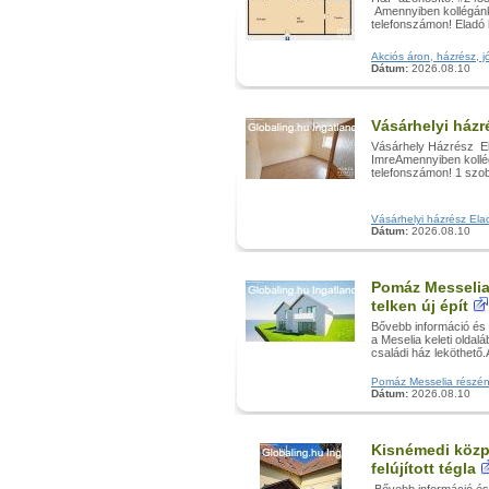
Amennyiben kollégánk 
telefonszámon! Eladó
Akciós áron, házrész, j
Dátum:
2026.08.10
Vásárhelyi ház
Vásárhely Házrész El
ImreAmennyiben kollég
telefonszámon! 1 szo
Vásárhelyi házrész Elad
Dátum:
2026.08.10
Pomáz Messelia
telken új épít
Bővebb információ és
a Meselia keleti oldal
családi ház leköthető
Pomáz Messelia részén 
Dátum:
2026.08.10
Kisnémedi közp
felújított tégla