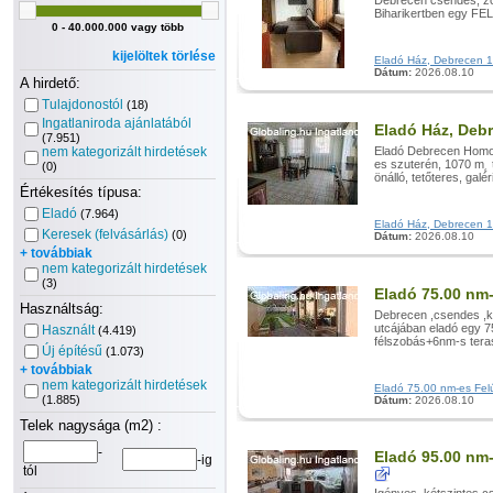
Debrecen csendes, zö
Biharikertben egy FEL
0 - 40.000.000 vagy több
kijelöltek törlése
Eladó Ház, Debrecen 10
Dátum:
2026.08.10
A hirdető:
Tulajdonostól
(18)
Ingatlaniroda ajánlatából
Eladó Ház, Debr
(7.951)
nem kategorizált hirdetések
Eladó Debrecen Homok
es szuterén, 1070 m˛
(0)
önálló, tetőteres, galé
Értékesítés típusa:
Eladó
(7.964)
Eladó Ház, Debrecen 12
Keresek (felvásárlás)
(0)
Dátum:
2026.08.10
+ továbbiak
nem kategorizált hirdetések
(3)
Eladó 75.00 nm-
Használtság:
Debrecen ,csendes ,ke
utcájában eladó egy 
Használt
(4.419)
félszobás+6nm-s teraszo
Új építésű
(1.073)
+ továbbiak
nem kategorizált hirdetések
Eladó 75.00 nm-es Felúj
(1.885)
Dátum:
2026.08.10
Telek nagysága (m2) :
-
Eladó 95.00 nm-
-ig
tól