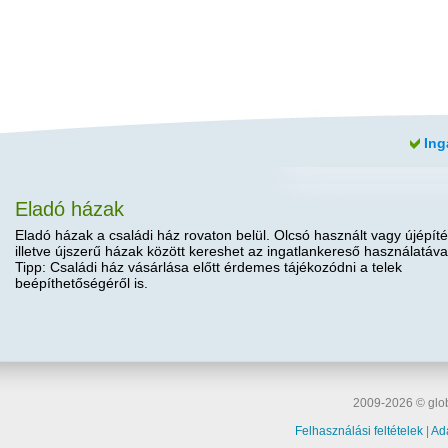
Ing
Eladó házak
Eladó házak a családi ház rovaton belül. Olcsó használt vagy újépíté
illetve újszerű házak között kereshet az ingatlankereső használatáva
Tipp: Családi ház vásárlása előtt érdemes tájékozódni a telek
beépíthetőségéről is.
2009-2026 © glob
Felhasználási feltételek
|
Ad