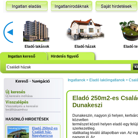
Eladó lakások
Eladó házak
Eladó te
Ingatlan kereső
Hirdetés figyelő
Ingatlanok
>
Eladó lakóingatlanok
>
Csalá
Új keresés
Új keresés indítása
Eladó 250m2-es Család
Visszalépés
Dunakeszi
Visszalépés a keresési
beállításaimhoz
Dunakeszin, nagyon jó helyen, kertvár
HASONLÓ HIRDETÉSEK
közvetlen
természet közeli helyen eladó egy felúj
Eladó 250m2-es
szerkezetileg.
Családi ház,
statikailag kiváló állapotban van. Az in
Nagykanizsa
nagyon jó. Az