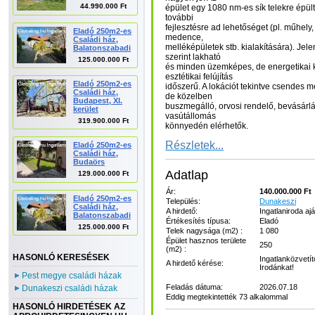
44.990.000 Ft
épület egy 1080 nm-es sík telekre épült
további
fejlesztésre ad lehetőséget (pl. műhely,
Eladó 250m2-es
medence,
Családi ház,
melléképületek stb. kialakítására). Jel
Balatonszabadi
szerint lakható
125.000.000 Ft
és minden üzemképes, de energetikai k
esztétikai felújítás
Eladó 250m2-es
időszerű. A lokációt tekintve csendes m
Családi ház,
de közelben
Budapest, XI.
buszmegálló, orvosi rendelő, bevásárlá
kerület
vasútállomás
319.900.000 Ft
könnyedén elérhetők.
Részletek...
Eladó 250m2-es
Családi ház,
Budaörs
Adatlap
129.000.000 Ft
Ár:
140.000.000 Ft
Eladó 250m2-es
Település:
Dunakeszi
Családi ház,
A hirdető:
Ingatlaniroda ajá
Balatonszabadi
Értékesítés típusa:
Eladó
125.000.000 Ft
Telek nagysága (m2) :
1 080
Épület hasznos területe
250
(m2) :
HASONLÓ KERESÉSEK
Ingatlanközvetít
A hirdető kérése:
Irodánkat!
Pest megye családi házak
Feladás dátuma:
2026.07.18
Dunakeszi családi házak
Eddig megtekintették 73 alkalommal
HASONLÓ HIRDETÉSEK AZ