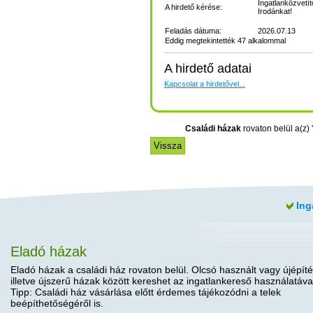
Ingatlanközvetít
A hirdető kérése:
Irodánkat!
Feladás dátuma:
2026.07.13
Eddig megtekintették 47 alkalommal
A hirdető adatai
Kapcsolat a hirdetővel...
Családi házak
rovaton belül a(z) 
Ing
Eladó házak
Eladó házak a családi ház rovaton belül. Olcsó használt vagy újépíté
illetve újszerű házak között kereshet az ingatlankereső használatáva
Tipp: Családi ház vásárlása előtt érdemes tájékozódni a telek
beépíthetőségéről is.