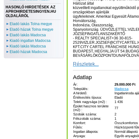
Hálózat által
HASONLÓ HIRDETÉSEK AZ
közvetített ingatlanokat együttműködő p
APROHIRDETESINGYEN.HU
országokban ajánlják
OLDALÁRÓL
ügyfeleiknek: Amerikai Egyesült Államok
Horvátország,
Eladó lakás Tolna megye
Indonézia, Olaszország,
Eladó házak Tolna megye
Spanyolország. ÜDVÖZLETTEL:VIZLE
JÓZSEFINGATLANSZAKÉRTŐ
Eladó lakás Madocsa
- REALTY SPECIALIST+36 30-815-
Kiadó ingatlan Madocsa
2529VIZLER.JOZSEF@CITYCARTEL.
Kiadó lakás Madocsa
KFT.CITY CARTEL FRANCHISE HUNG
BUDAPEST, HEGYALJA ÚT 54.BUDA
Eladó házak Madocsa
BEVÁSÁRLÓKÖZPONTDUNAFÖLDVÁR,
Részletek...
Adatlap
Ár:
29.000.000 Ft
Település:
Madocsa
A hirdető:
Ingatlaniroda ajá
Értékesítés típusa:
Eladó
Telek nagysága (m2) :
1 436
Épület hasznos területe
77
(m2) :
Szobák száma:
2
Félszobák száma:
1
Komfort:
Összkomfortos
Fűtés:
Házközponti fűt
Ingatlan állapota:
Normál állapotú
Anyaga:
Egyéb anyagból 