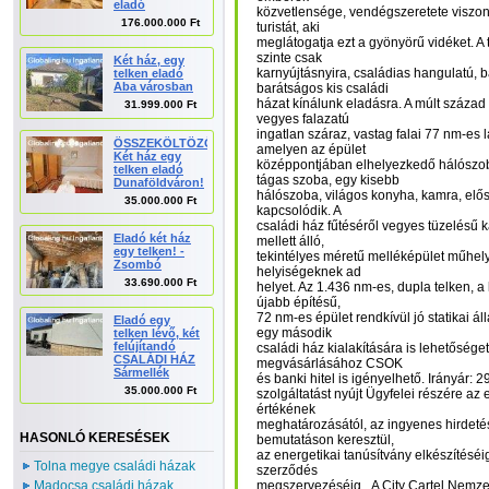
eladó
közvetlensége, vendégszeretete viszon
176.000.000 Ft
turistát, aki
meglátogatja ezt a gyönyörű vidéket. A
szinte csak
Két ház, egy
karnyújtásnyira, családias hangulatú, 
telken eladó
Aba városban
barátságos kis családi
házat kínálunk eladásra. A múlt század
31.999.000 Ft
vegyes falazatú
ingatlan száraz, vastag falai 77 nm-es 
ÖSSZEKÖLTÖZŐKNEK!
amelyen az épület
Két ház egy
középpontjában elhelyezkedő hálószo
telken eladó
tágas szoba, egy kisebb
Dunaföldváron!
hálószoba, világos konyha, kamra, el
35.000.000 Ft
kapcsolódik. A
családi ház fűtéséről vegyes tüzelésű 
Eladó két ház
mellett álló,
egy telken! -
tekintélyes méretű melléképület műhel
Zsombó
helyiségeknek ad
33.690.000 Ft
helyet. Az 1.436 nm-es, dupla telken, 
újabb építésű,
72 nm-es épület rendkívül jó statikai 
Eladó egy
egy második
telken lévő, két
felújítandó
családi ház kialakítására is lehetőséget
CSALÁDI HÁZ
megvásárlásához CSOK
Sármellék
és banki hitel is igényelhető. Irányár: 2
35.000.000 Ft
szolgáltatást nyújt Ügyfelei részére az 
értékének
meghatározásától, az ingyenes hirdet
HASONLÓ KERESÉSEK
bemutatáson keresztül,
az energetikai tanúsítvány elkészítéséi
Tolna megye családi házak
szerződés
Madocsa családi házak
megszervezéséig. A City Cartel Nemzet