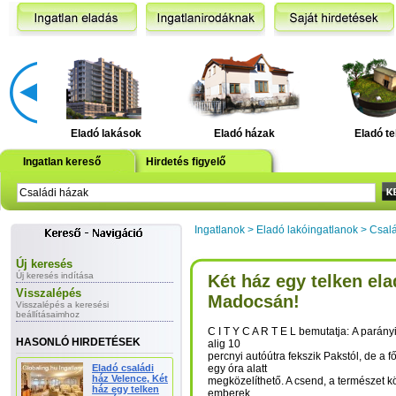
Eladó lakások
Eladó házak
Eladó te
Ingatlan kereső
Hirdetés figyelő
Ingatlanok
>
Eladó lakóingatlanok
>
Csalá
Új keresés
Új keresés indítása
Két ház egy telken el
Visszalépés
Madocsán!
Visszalépés a keresési
beállításaimhoz
C I T Y C A R T E L bemutatja: A parány
HASONLÓ HIRDETÉSEK
alig 10
percnyi autóútra fekszik Pakstól, de a f
Eladó családi
egy óra alatt
ház Velence, Két
megközelíthető. A csend, a természet kö
ház egy telken
emberek