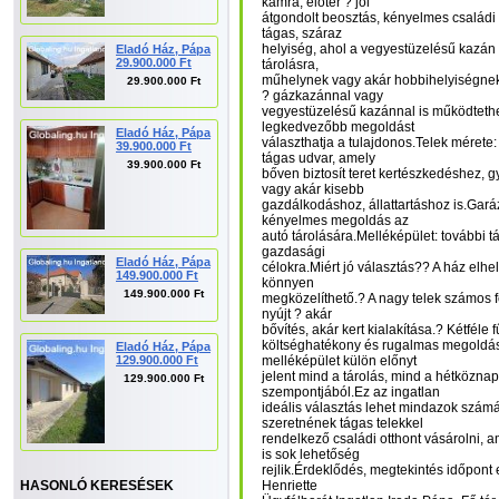
kamra, előtér ? jól
átgondolt beosztás, kényelmes családi 
tágas, száraz
helyiség, ahol a vegyestüzelésű kazán i
Eladó Ház, Pápa
29.900.000 Ft
tárolásra,
műhelynek vagy akár hobbihelyiségnek.
29.900.000 Ft
? gázkazánnal vagy
vegyestüzelésű kazánnal is működtethe
legkedvezőbb megoldást
Eladó Ház, Pápa
választhatja a tulajdonos.Telek mérete:
39.900.000 Ft
tágas udvar, amely
39.900.000 Ft
bőven biztosít teret kertészkedéshez, 
vagy akár kisebb
gazdálkodáshoz, állattartáshoz is.Gará
kényelmes megoldás az
autó tárolására.Melléképület: további t
gazdasági
Eladó Ház, Pápa
célokra.Miért jó választás?? A ház elhe
149.900.000 Ft
könnyen
149.900.000 Ft
megközelíthető.? A nagy telek számos f
nyújt ? akár
bővítés, akár kert kialakítása.? Kétféle
költséghatékony és rugalmas megoldásr
Eladó Ház, Pápa
129.900.000 Ft
melléképület külön előnyt
jelent mind a tárolás, mind a hétköznap
129.900.000 Ft
szempontjából.Ez az ingatlan
ideális választás lehet mindazok szám
szeretnének tágas telekkel
rendelkező családi otthont vásárolni,
is sok lehetőség
rejlik.Érdeklődés, megtekintés időpont
Henriette
HASONLÓ KERESÉSEK