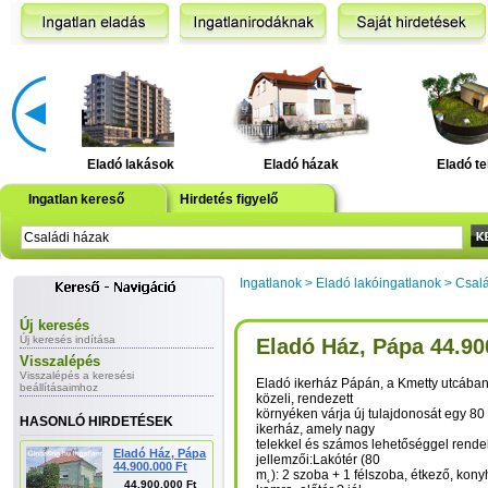
Eladó lakások
Eladó házak
Eladó te
Ingatlan kereső
Hirdetés figyelő
Ingatlanok
>
Eladó lakóingatlanok
>
Csalá
Új keresés
Új keresés indítása
Eladó Ház, Pápa 44.90
Visszalépés
Visszalépés a keresési
Eladó ikerház Pápán, a Kmetty utcába
beállításaimhoz
közeli, rendezett
környéken várja új tulajdonosát egy 80 
HASONLÓ HIRDETÉSEK
ikerház, amely nagy
telekkel és számos lehetőséggel rendel
Eladó Ház, Pápa
jellemzői:Lakótér (80
44.900.000 Ft
m˛): 2 szoba + 1 félszoba, étkező, kon
44.900.000 Ft