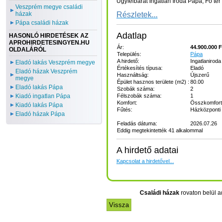
Ügyfélbarát Ingatlan Iroda Pápa, Fő tér
Veszprém megye családi
Részletek...
házak
Pápa családi házak
Adatlap
HASONLÓ HIRDETÉSEK AZ
APROHIRDETESINGYEN.HU
Ár:
44.900.000 F
OLDALÁRÓL
Település:
Pápa
A hirdető:
Ingatlaniroda
Eladó lakás Veszprém megye
Értékesítés típusa:
Eladó
Eladó házak Veszprém
Használtság:
Újszerű
megye
Épület hasznos területe (m2) :
80.00
Eladó lakás Pápa
Szobák száma:
2
Félszobák száma:
1
Kiadó ingatlan Pápa
Komfort:
Összkomfor
Kiadó lakás Pápa
Fűtés:
Házközponti 
Eladó házak Pápa
Feladás dátuma:
2026.07.26
Eddig megtekintették 41 alkalommal
A hirdető adatai
Kapcsolat a hirdetővel...
Családi házak
rovaton belül a(