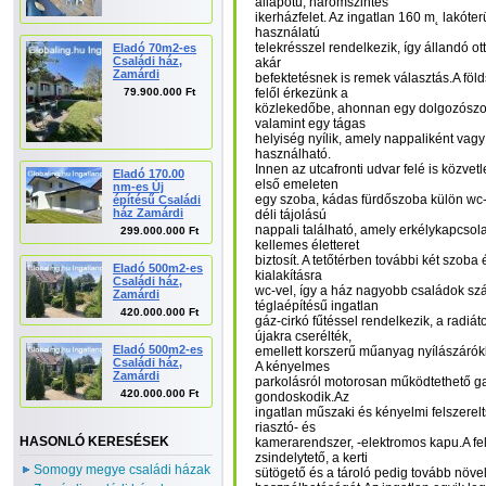
állapotú, háromszintes
ikerházfelet. Az ingatlan 160 m˛ lakóter
használatú
telekrésszel rendelkezik, így állandó 
Eladó 70m2-es
Családi ház,
akár
Zamárdi
befektetésnek is remek választás.A föld
79.900.000 Ft
felől érkezünk a
közlekedőbe, ahonnan egy dolgozószo
valamint egy tágas
helyiség nyílik, amely nappaliként vagy
használható.
Innen az utcafronti udvar felé is közvetle
Eladó 170.00
első emeleten
nm-es Új
egy szoba, kádas fürdőszoba külön wc-v
építésű Családi
ház Zamárdi
déli tájolású
nappali található, amely erkélykapcso
299.000.000 Ft
kellemes életteret
biztosít. A tetőtérben további két szoba
Eladó 500m2-es
kialakításra
Családi ház,
wc-vel, így a ház nagyobb családok szá
Zamárdi
téglaépítésű ingatlan
420.000.000 Ft
gáz-cirkó fűtéssel rendelkezik, a radiá
újakra cserélték,
Eladó 500m2-es
emellett korszerű műanyag nyílászárókka
Családi ház,
A kényelmes
Zamárdi
parkolásról motorosan működtethető ga
420.000.000 Ft
gondoskodik.Az
ingatlan műszaki és kényelmi felszerel
riasztó- és
HASONLÓ KERESÉSEK
kamerarendszer, -elektromos kapu.A felú
zsindelytető, a kerti
Somogy megye családi házak
sütögető és a tároló pedig tovább növel