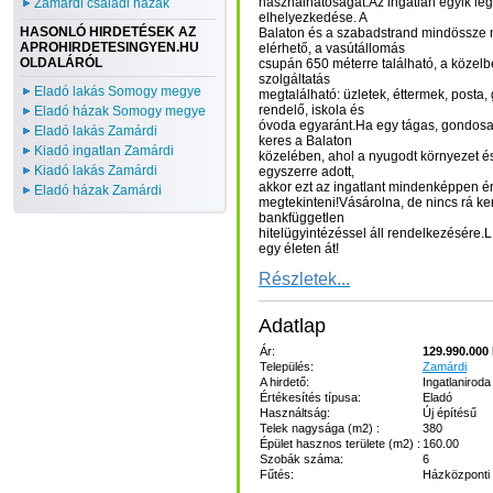
használhatóságát.Az ingatlan egyik le
Zamárdi családi házak
elhelyezkedése. A
HASONLÓ HIRDETÉSEK AZ
Balaton és a szabadstrand mindössze n
APROHIRDETESINGYEN.HU
elérhető, a vasútállomás
OLDALÁRÓL
csupán 650 méterre található, a közel
szolgáltatás
Eladó lakás Somogy megye
megtalálható: üzletek, éttermek, posta, 
rendelő, iskola és
Eladó házak Somogy megye
óvoda egyaránt.Ha egy tágas, gondosan
Eladó lakás Zamárdi
keres a Balaton
Kiadó ingatlan Zamárdi
közelében, ahol a nyugodt környezet és 
Kiadó lakás Zamárdi
egyszerre adott,
akkor ezt az ingatlant mindenképpen 
Eladó házak Zamárdi
megtekinteni!Vásárolna, de nincs rá ke
bankfüggetlen
hitelügyintézéssel áll rendelkezésére
egy életen át!
Részletek...
Adatlap
Ár:
129.990.000 
Település:
Zamárdi
A hirdető:
Ingatlaniroda
Értékesítés típusa:
Eladó
Használtság:
Új építésű
Telek nagysága (m2) :
380
Épület hasznos területe (m2) :
160.00
Szobák száma:
6
Fűtés:
Házközponti 