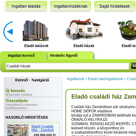
Eladó lakások
Eladó házak
Eladó te
Ingatlan kereső
Hirdetés figyelő
Ingatlanok
>
Eladó lakóingatlanok
>
Csalá
Új keresés
Új keresés indítása
Eladó családi ház Zam
Visszalépés
Visszalépés a keresési
Családi ház Zamárdiban pár utcányira 
beállításaimhoz
HOME SIÓFOK eladásra
kínálja ezt a ZAMÁRDIBAN található kiv
HASONLÓ HIRDETÉSEK
ÖNNÁLÓ HELYRAJZI
SZÁMMAL RENDELKEZŐ IKERFÉL CSA
Eladó Családi
kedvelt részén, a központhoz és
Ház - Zamárdi
a szabadstrandhoz közel kínálunk megv
199.900.000 Ft