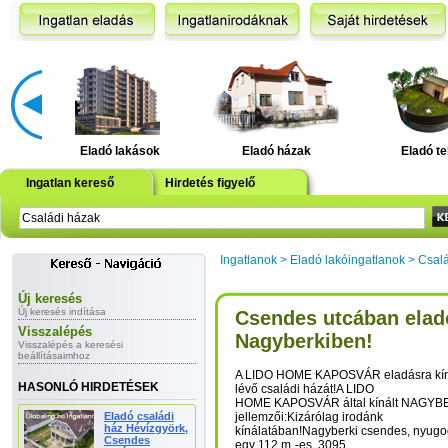
Eladó lakások
Eladó házak
Eladó te
Ingatlan kereső
Hirdetés figyelő
Ingatlanok
>
Eladó lakóingatlanok
>
Csalá
Új keresés
Új keresés indítása
Csendes utcában elad
Visszalépés
Nagyberkiben!
Visszalépés a keresési
beállításaimhoz
A LIDO HOME KAPOSVÁR eladásra kí
HASONLÓ HIRDETÉSEK
lévő családi házát!A LIDO
HOME KAPOSVÁR által kínált NAGYBE
Eladó családi
jellemzői:Kizárólag irodánk
ház Hévízgyörk,
kínálatában!Nagyberki csendes, nyugo
Csendes
egy 112 m˛-es, 3095