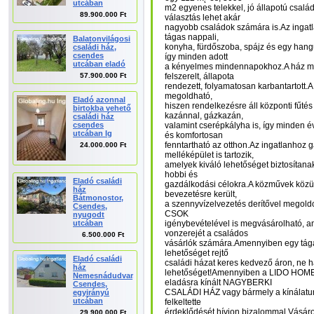
utcában
m2 egyenes telekkel, jó állapotú család
89.900.000 Ft
választás lehet akár
nagyobb családok számára is.Az ingat
tágas nappali,
Balatonvilágosi
konyha, fürdőszoba, spájz és egy hangul
családi ház,
csendes
így minden adott
utcában eladó
a kényelmes mindennapokhoz.A ház m
57.900.000 Ft
felszerelt, állapota
rendezett, folyamatosan karbantartott.A
megoldható,
Eladó azonnal
hiszen rendelkezésre áll központi fűté
birtokba vehető
kazánnal, gázkazán,
családi ház
csendes
valamint cserépkályha is, így minden
utcában Ig
és komfortosan
fenntartható az otthon.Az ingatlanhoz 
24.000.000 Ft
melléképület is tartozik,
amelyek kiváló lehetőséget biztosítana
hobbi és
Eladó családi
gazdálkodási célokra.A közművek közül 
ház
bevezetésre került,
Bátmonostor,
a szennyvízelvezetés derítővel megoldot
Csendes,
CSOK
nyugodt
igénybevételével is megvásárolható, a
utcában
vonzerejét a családos
6.500.000 Ft
vásárlók számára.Amennyiben egy tágas,
lehetőséget rejtő
Eladó családi
családi házat keres kedvező áron, ne h
ház
lehetőséget!Amennyiben a LIDO HOM
Nemesnádudvar,
eladásra kínált NAGYBERKI
Csendes,
CSALÁDI HÁZ vagy bármely a kínálatun
egyirányú
utcában
felkeltette
érdeklődését hívjon bizalommal.Vásárol
29.900.000 Ft