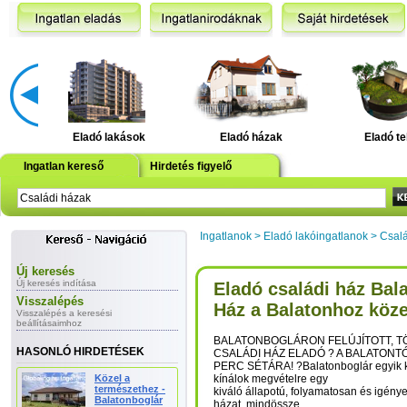
Eladó lakások
Eladó házak
Eladó te
Ingatlan kereső
Hirdetés figyelő
Ingatlanok
>
Eladó lakóingatlanok
>
Csalá
Új keresés
Új keresés indítása
Eladó családi ház Bal
Visszalépés
Ház a Balatonhoz köze
Visszalépés a keresési
beállításaimhoz
BALATONBOGLÁRON FELÚJÍTOTT, 
HASONLÓ HIRDETÉSEK
CSALÁDI HÁZ ELADÓ ? A BALATONT
PERC SÉTÁRA! ?Balatonboglár egyik k
Közel a
kínálok megvételre egy
természethez -
kiváló állapotú, folyamatosan és igényes
Balatonboglár
házat, mindössze