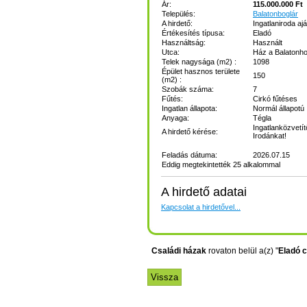
Ár:
115.000.000 Ft
Település:
Balatonboglár
A hirdető:
Ingatlaniroda ajá
Értékesítés típusa:
Eladó
Használtság:
Használt
Utca:
Ház a Balatonho
Telek nagysága (m2) :
1098
Épület hasznos területe
150
(m2) :
Szobák száma:
7
Fűtés:
Cirkó fűtéses
Ingatlan állapota:
Normál állapotú
Anyaga:
Tégla
Ingatlanközvetít
A hirdető kérése:
Irodánkat!
Feladás dátuma:
2026.07.15
Eddig megtekintették 25 alkalommal
A hirdető adatai
Kapcsolat a hirdetővel...
Családi házak
rovaton belül a(z) "
Eladó c