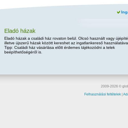
Ing
Eladó házak
Eladó házak a családi ház rovaton belül. Olcsó használt vagy újépíté
illetve újszerű házak között kereshet az ingatlankereső használatáva
Tipp: Családi ház vásárlása előtt érdemes tájékozódni a telek
beépíthetőségéről is.
2009-2026 © glob
Felhasználási feltételek
|
Ad