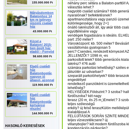
155.000.000 Ft
néhány perc sétára a Balaton-parttól! A
választás lehet:?
nagyobb család számára? több generác
Mátyásdombon
nyaralónak? befektetésnek?
Balatonhoz 14
apartmanoztatásra vagy panzió üzemel
km re igényes
újszerű családi
különlegessége, hogy 2+1
ház
önálló lakrészből áll, így akár több cs
együttélésére vagy
43.000.000 Ft
vendégek fogadására is ideális. ELH
part: 250 méter?
Közel a
Városközpont: kb. 500 méter? Bevásárl
Balaton! 2015-
vasútállomás gyalogosan 5
ben épült ház
perc? Csendes, rendezett környezet 
eladó! - Fonyód
JELLEMZŐI:? 1098 m˛-es
98.600.000 Ft
parkosított telek? több generációs kiala
lakrész? 4?6 autó
Eladó családi
számára parkolási lehetőség? széles el
ház
játszótér az udvarban?
Balatonboglár,
szeparált parkolóhelyek? több teraszo
nagyon jó
engedéllyel
állapot, azonnal
rendelkező panzióként is üzemeltethető
119.900.000 Ft
lehetőség?
HELYISÉGEK:Földszint:? 3 szoba? hal
Eladó családi
fürdőszoba? két nagy
ház
terasz (20 m˛ és 25 m˛)Emelet:? 3 sz
Balatonboglár
teljes szélességű
kertvárosi
erkély? új felső teraszKülön melléképül
részén!
kialakítással A
144.900.000 Ft
FELÚJÍTÁSOK SORÁN SZINTE MINDE
teljes vízvezetékcsere? új
villanybojler? két modern fürdőszoba ki
HASONLÓ KERESÉSEK
kondenzációs gázkazán?