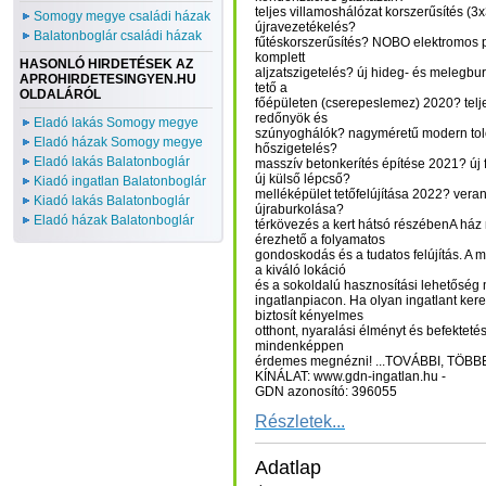
teljes villamoshálózat korszerűsítés (3
Somogy megye családi házak
újravezetékelés?
Balatonboglár családi házak
fűtéskorszerűsítés? NOBO elektromos 
komplett
HASONLÓ HIRDETÉSEK AZ
aljzatszigetelés? új hideg- és melegburk
APROHIRDETESINGYEN.HU
tető a
OLDALÁRÓL
főépületen (cserepeslemez) 2020? telj
redőnyök és
Eladó lakás Somogy megye
szúnyoghálók? nagyméretű modern toló
Eladó házak Somogy megye
hőszigetelés?
Eladó lakás Balatonboglár
masszív betonkerítés építése 2021? új f
új külső lépcső?
Kiadó ingatlan Balatonboglár
melléképület tetőfelújítása 2022? veran
Kiadó lakás Balatonboglár
újraburkolása?
Eladó házak Balatonboglár
térkövezés a kert hátsó részébenA ház
érezhető a folyamatos
gondoskodás és a tudatos felújítás. A 
a kiváló lokáció
és a sokoldalú hasznosítási lehetőség mi
ingatlanpiacon. Ha olyan ingatlant ker
biztosít kényelmes
otthont, nyaralási élményt és befektetés
mindenképpen
érdemes megnézni! ...TOVÁBBI, TÖ
KÍNÁLAT: www.gdn-ingatlan.hu -
GDN azonosító: 396055
Részletek...
Adatlap