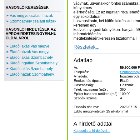
vágynak, ugyanakkor fontos számukra a 
HASONLÓ KERESÉSEK
kényelmes
elérhetőség. Ez az ingatlan ritka lehet
Vas megye családi házak
egy sokoldalúan
hasznosítható, két külön lakrésszel re
Szombathely családi házak
keresnek egy
HASONLÓ HIRDETÉSEK AZ
kedvelt, nyugodt környéken. Irányár: 5
APROHIRDETESINGYEN.HU
információért és
OLDALÁRÓL
megtekintésért keressen bizalommal!
Eladó lakás Vas megye
Részletek...
Eladó házak Vas megye
Eladó lakás Szombathely
Adatlap
Kiadó ingatlan Szombathely
Ár:
59.900.000 F
Kiadó lakás Szombathely
Település:
Szombathely
Eladó házak Szombathely
A hirdető:
Ingatlaniroda
Értékesítés típusa:
Eladó
Használtság:
Használt
Telek nagysága (m2) :
360
Épület hasznos területe (m2) :
100.00
Szobák száma:
4
Feladás dátuma:
2026.07.15
Eddig megtekintették 25 alkalommal
A hirdető adatai
Kapcsolat a hirdetővel...