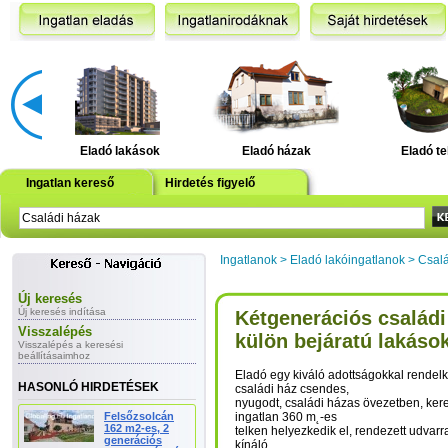
Eladó lakások
Eladó házak
Eladó te
Ingatlan kereső
Hirdetés figyelő
Ingatlanok
>
Eladó lakóingatlanok
>
Csalá
Új keresés
Új keresés indítása
Kétgenerációs családi
Visszalépés
külön bejáratú lakások
Visszalépés a keresési
beállításaimhoz
Eladó egy kiváló adottságokkal rendel
HASONLÓ HIRDETÉSEK
családi ház csendes,
nyugodt, családi házas övezetben, kere
Felsőzsolcán
ingatlan 360 m˛-es
162 m2-es, 2
telken helyezkedik el, rendezett udvar
generációs
kínáló