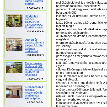
külön bejáratú
melléképületekkel, így ideális választás
családi
nagycsaládosoknak, összeköltöző
57.900.000 Ft
generációknak vagy akár befektetési cél
bejáratú, önálló
lakásból áll. Az utcafronti lakrész 45 m˛
HÉVÍZEN 2
KÜLÖN
tágasabb
BEJÁRATÚ
lakás 100 m˛-es, így a két generáció 
CSALÁDI HÁZ
mellett, mégis
ELADÓ - Hévíz
teljesen elkülönülve. Mindkét lakás sa
204.999.999 Ft
rendelkezik, lakásonként
3×16 amper elektromos teljesítménnyel
megfelelő
Otthon és
vállalkozás egy
energiaellátást biztosít. Az ingatlan ö
helyen ? külön
víz-, villany-,
bejáratú
gáz- és csatornacsatlakozással. A fűtés
iroda/rend
gondoskodik, amely
138.000.000 Ft
gazdaságos és megbízható működést biz
m˛-es pince
található, amely kiválóan alkalmas tár
Eladó házrész
egyéb
Budapest, XX.
kerület, KÜLÖN
célokra. Különleges értéket képvisel a
BEJÁRATÚ
amely nemcsak több
HÁZRÉSZ
jármű tárolására alkalmas, hanem autó
34.900.000 Ft
vagy vállalkozók
számára is remek lehetőséget kínál. A 
rendezett és biztonságos,
Kunadacson 4
elsősorban családi házak jellemzik. A 
szobás,
kétgenerációs
szükséges intézmények,
családi ház
üzletek, iskola, óvoda és tömegközlek
külön épületb
könnyen elérhetők, így az
46.500.000 Ft
ingatlan kiváló választás lehet azok s
lakókörnyezetre