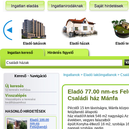
Eladó lakások
Eladó házak
Eladó te
Ingatlan kereső
Hirdetés figyelő
Ingatlanok
>
Eladó lakóingatlanok
>
Csalá
Új keresés
Új keresés indítása
Eladó 77.00 nm-es Fel
Visszalépés
Családi ház Mánfa
Visszalépés a keresési
beállításaimhoz
Pécstől 15 km távolságra, Mánfa közpo
HASONLÓ HIRDETÉSEK
felújítandó állapotú
ház eladó!A telek 546 m2 nagyságú.Az
Eladó 100.00
években, vegyes falazatból
nm-es
épült.Konyha-étkező 16 m2, szobája 16
Felújítandó
nappali szobája, pedig