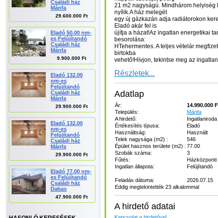
Családi ház
21 m2 nagyságú. Mindhárom helyiség k
Mánfa
nyílik.A ház melegét
29.600.000 Ft
egy új gázkazán adja radiátorokon kere
Eladó akár fel is
újítja a házat!Az ingatlan energetikai ta
Eladó 50.00 nm-
es Felújítandó
besorolása:
Családi ház
HTehermentes. A teljes vételár megfize
Mánfa
birtokba
9.900.000 Ft
vehető!Hívjon, tekintse meg az ingatlan
Részletek...
Eladó 132.00
nm-es
Felújítandó
Adatlap
Családi ház
Mánfa
Ár:
14.990.000 F
29.900.000 Ft
Település:
Mánfa
A hirdető:
Ingatlaniroda
Eladó 132.00
Értékesítés típusa:
Eladó
nm-es
Használtság:
Használt
Felújítandó
Telek nagysága (m2) :
546
Családi ház
Épület hasznos területe (m2) :
77.00
Mánfa
Szobák száma:
3
29.900.000 Ft
Fűtés:
Házközponti 
Ingatlan állapota:
Felújítandó
Eladó 77.00 nm-
es Felújítandó
Feladás dátuma:
2026.07.15
Családi ház
Eddig megtekintették 23 alkalommal
Dabas
47.900.000 Ft
A hirdető adatai
Kapcsolat a hirdetővel...