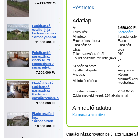
71.999.000 Ft
Részletek...
Adatlap
Felújítandó
Ár:
1.650.000 Ft
családi ház
Település:
Sárbogárd
kedvező áron -
A hirdető:
Tulajdonostól
Somogybabod
Értékesítés típusa:
Eladó
11.900.000 Ft
Használtság:
Használt
Utca:
utca
Felújítandó
Telek nagysága (m2) :
910
parasztház
Épület hasznos területe (m2)
75
eladó Kurd
:
településen ?
Szobák száma:
2
tágas telek,
Ingatlan állapota:
Felújítandó
7.500.000 Ft
Anyaga:
Vályog
A hirdető közv
A hirdető kérése:
meghallgat!
Eladó -Kiadó
felújítandó
parasztház
Feladás dátuma:
2026.07.22
Gadácson
Eddig megtekintették 224 alkalommal
gazdâlkodásra a
3.990.000 Ft
A hirdető adatai
Eladó családi
Kapcsolat a hirdetővel...
ház
Sárbogárdon!
10.900.000 Ft
Családi házak
rovaton belül a(z) "
Eladó Sá