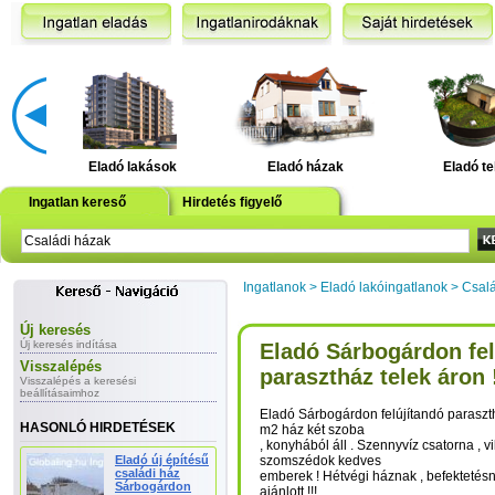
Eladó lakások
Eladó házak
Eladó te
Ingatlan kereső
Hirdetés figyelő
Ingatlanok
>
Eladó lakóingatlanok
>
Csalá
Új keresés
Új keresés indítása
Eladó Sárbogárdon fel
Visszalépés
parasztház telek áron 
Visszalépés a keresési
beállításaimhoz
Eladó Sárbogárdon felújítandó paraszth
HASONLÓ HIRDETÉSEK
m2 ház két szoba
, konyhából áll . Szennyvíz csatorna , vi
Eladó új építésű
szomszédok kedves
családi ház
emberek ! Hétvégi háznak , befektetés
Sárbogárdon
ajánlott !!!