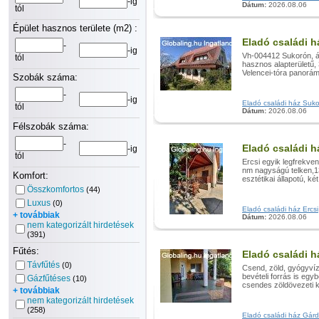
-ig
Dátum:
2026.08.06
tól
Épület hasznos területe (m2) :
Eladó családi
-
-ig
Vh-004412 Sukorón, á
tól
hasznos alapterületű,
Velencei-tóra panorám
Szobák száma:
-
-ig
Eladó családi ház Suko
tól
Dátum:
2026.08.06
Félszobák száma:
-
Eladó családi 
-ig
tól
Ercsi egyik legfrekve
nm nagyságú telken,1
Komfort:
esztétikai állapotú, ké
Összkomfortos
(44)
Luxus
(0)
Eladó családi ház Ercs
+ továbbiak
Dátum:
2026.08.06
nem kategorizált hirdetések
(391)
Fűtés:
Eladó családi 
Távfűtés
(0)
Csend, zöld, gyógyvíz
bevételi forrás is eg
Gázfűtéses
(10)
csendes zöldövezeti k
+ továbbiak
nem kategorizált hirdetések
(258)
Eladó családi ház Gárdo