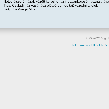
illetve újszerű házak között kereshet az ingatlankereső használatáva
Tipp: Családi ház vásárlása előtt érdemes tájékozódni a telek
beépíthetőségéről is.
2009-2026 © glob
Felhasználási feltételek
|
Ad