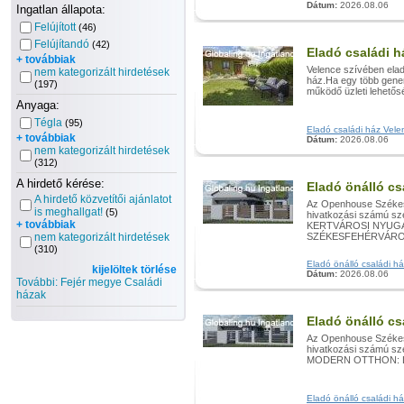
Dátum:
2026.08.06
Ingatlan állapota:
Felújított
(46)
Felújítandó
(42)
Eladó családi h
+ továbbiak
Velence szívében elad
nem kategorizált hirdetések
ház.Ha egy több gener
(197)
működő üzleti lehetősé
Anyaga:
Tégla
(95)
Eladó családi ház Velen
+ továbbiak
Dátum:
2026.08.06
nem kategorizált hirdetések
(312)
A hirdető kérése:
Eladó önálló cs
A hirdető közvetítői ajánlatot
Az Openhouse Székesf
is meghallgat!
(5)
hivatkozási számú s
+ továbbiak
KERTVÁROSI NYUGA
nem kategorizált hirdetések
SZÉKESFEHÉRVÁRONE
(310)
Eladó önálló családi há
kijelöltek törlése
Dátum:
2026.08.06
További: Fejér megye Családi
házak
Eladó önálló cs
Az Openhouse Székesf
hivatkozási számú sz
MODERN OTTHON: L
Eladó önálló családi há