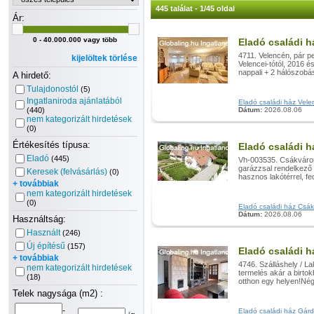
445 találat - 1/45 oldal
Ár:
0 - 40.000.000 vagy több
Eladó családi h
4711. Velencén, pár p
kijelöltek törlése
Velencei-tótól, 2016 és
nappali + 2 hálószobás
A hirdető:
Tulajdonostól
(5)
Ingatlaniroda ajánlatából
Eladó családi ház Velen
(440)
Dátum:
2026.08.06
nem kategorizált hirdetések
(0)
Értékesítés típusa:
Eladó családi h
Eladó
(445)
Vh-003535. Csákváron 
garázzsal rendelkező i
Keresek (felvásárlás)
(0)
hasznos lakótérrel, fe
+ továbbiak
nem kategorizált hirdetések
(0)
Eladó családi ház Csákv
Dátum:
2026.08.06
Használtság:
Használt
(246)
Új építésű
(157)
Eladó családi h
+ továbbiak
4746. Szálláshely / L
nem kategorizált hirdetések
termelés akár a birto
(18)
otthon egy helyen!Nég
Telek nagysága (m2) :
-
Eladó családi ház Gárdo