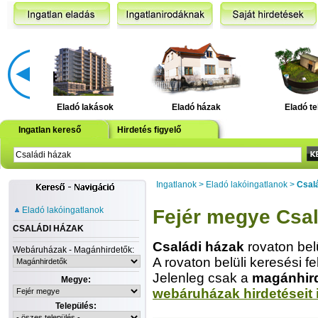
Eladó lakások
Eladó házak
Eladó te
Ingatlan kereső
Hirdetés figyelő
Ingatlanok
>
Eladó lakóingatlanok
>
Csal
Eladó lakóingatlanok
Fejér megye Csal
CSALÁDI HÁZAK
Családi házak
rovaton bel
Webáruházak - Magánhirdetők:
A rovaton belüli keresési fe
Jelenleg csak a
magánhir
Megye:
webáruházak hirdetéseit 
Település: