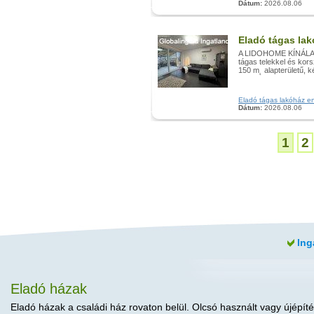
Dátum:
2026.08.06
Eladó tágas lak
A LIDOHOME KÍNÁLATÁB
tágas telekkel és kor
150 m˛ alapterületű, ké
Eladó tágas lakóház eny
Dátum:
2026.08.06
1
2
Ing
Eladó házak
Eladó házak a családi ház rovaton belül. Olcsó használt vagy újépíté