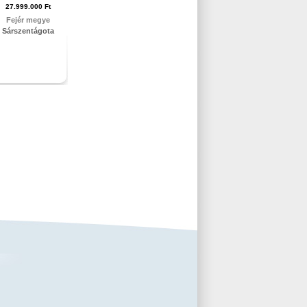
27.999.000 Ft
Fejér megye
Sárszentágota