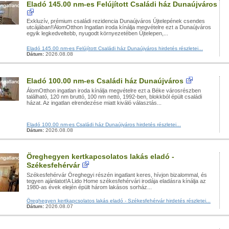
Eladó 145.00 nm-es Felújított Családi ház Dunaújváros
Exkluzív, prémium családi rezidencia Dunaújváros Újtelepének csendes
utcájában!!ÁlomOtthon Ingatlan iroda kínálja megvételre ezt a Dunaújváros
egyik legkedveltebb, nyugodt környezetében Újtelepen,...
Eladó 145.00 nm-es Felújított Családi ház Dunaújváros hirdetés részletei...
Dátum:
2026.08.08
Eladó 100.00 nm-es Családi ház Dunaújváros
ÁlomOtthon ingatlan iroda kínálja megvételre ezt a Béke városrészben
található, 120 nm bruttó, 100 nm nettó, 1992-ben, blokkból épült családi
házat. Az ingatlan elrendezése miatt kiváló választás...
Eladó 100.00 nm-es Családi ház Dunaújváros hirdetés részletei...
Dátum:
2026.08.08
Öreghegyen kertkapcsolatos lakás eladó -
Székesfehérvár
Székesfehérvár Öreghegyi részén ingatlant keres, hívjon bizalommal, és
tegyen ajánlatot!A Lido Home székesfehérvári irodája eladásra kínálja az
1980-as évek elején épült három lakásos sorház...
Öreghegyen kertkapcsolatos lakás eladó - Székesfehérvár hirdetés részletei...
Dátum:
2026.08.07