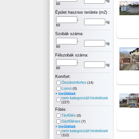
-ig
tól
Épület hasznos területe (m2) :
-
-ig
tól
Szobák száma:
-
-ig
tól
Félszobák száma:
-
-ig
tól
Komfort:
Összkomfortos
(14)
Luxus
(0)
+ továbbiak
nem kategorizált hirdetések
(227)
Fűtés:
Távfűtés
(0)
Gázfűtéses
(7)
+ továbbiak
nem kategorizált hirdetések
(112)