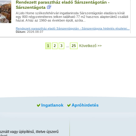
Rendezett parasztház eladó Sárszentágotán -
Sárszentágota
A Lido Home székesfehérvári ingatlaniroda Sárszentágotán eladásra kínál
egy 800 négyzetméteres telken található 77 m2 hasznos alapterületű családi
házat. A ház az 1960-as években épült, azóta...
Rendezett parasztház eladó Sárszentágotán - Sárszentágota hirdetés részletei...
Dátum:
2026.08.07
1
2
3
...
25
Következő >>
Ingatlanok
Apróhirdetés
znált vagy újépítésű, illetve újszerű