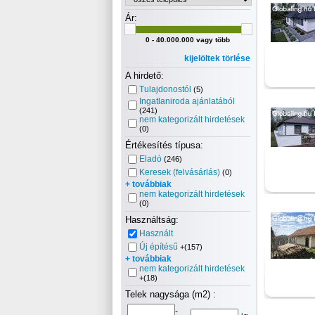
Ár:
0 - 40.000.000 vagy több
kijelöltek törlése
A hirdető:
Tulajdonostól
(5)
Ingatlaniroda ajánlatából
(241)
nem kategorizált hirdetések
(0)
Értékesítés típusa:
Eladó
(246)
Keresek (felvásárlás)
(0)
+ továbbiak
nem kategorizált hirdetések
(0)
Használtság:
Használt
Új építésű
+(157)
+ továbbiak
nem kategorizált hirdetések
+(18)
Telek nagysága (m2) :
-