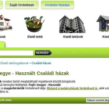
ázak
Eladó telek
Kiadó lakások
Kiad
>
Eladó lakóingatlanok
>
Családi házak
egye - Használt Családi házak
ak
rovaton belül megtalálható ingatlanok között böngészik.
li keresési feltételek:
Fejér megye - Használt
k a
magánhirdetők
hirdetéseit látja.
Mutasd a webáruházak hirdetéseit is
, akik sz
tére is.
1/25 oldal