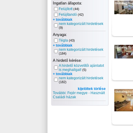
Ingatlan állapota:
Felújított
(44)
Felújítandó
(42)
+ továbbiak
nem kategorizált hirdetések
(9)
Anyaga:
Tégla
(43)
+ továbbiak
nem kategorizált hirdetések
(184)
A hirdető kérése:
A hirdető közvetítői ajánlatot
is meghallgat!
(5)
+ továbbiak
nem kategorizált hirdetések
(182)
kijelöltek törlése
További: Fejér megye - Használt
Családi házak