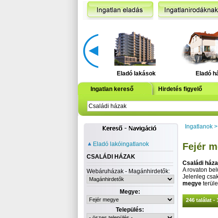
Eladó lakások
Eladó h
Ingatlan kereső
Hirdetés figyelő
Ingatlanok
Eladó lakóingatlanok
Fejér m
CSALÁDI HÁZAK
Családi ház
A rovaton belü
Webáruházak - Magánhirdetők:
Jelenleg csa
megye
terüle
Megye:
246 találat - 
Település: