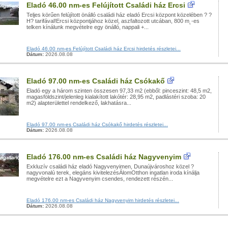
Eladó 46.00 nm-es Felújított Családi ház Ercsi
Teljes körűen felújított önálló családi ház eladó Ercsi központ közelében ? ?
H? tarifával!Ercsi központjához közel, aszfaltozott utcában, 800 m˛-es
telken kínálunk megvételre egy önálló, nappali +...
Eladó 46.00 nm-es Felújított Családi ház Ercsi hirdetés részletei...
Dátum:
2026.08.08
Eladó 97.00 nm-es Családi ház Csókakő
Eladó egy a három szinten összesen 97,33 m2 (ebből: pinceszint: 48,5 m2,
magasföldszint/jelenleg kialakított lakótér: 28,95 m2, padlástéri szoba: 20
m2) alapterülettel rendelkező, lakhatásra...
Eladó 97.00 nm-es Családi ház Csókakő hirdetés részletei...
Dátum:
2026.08.08
Eladó 176.00 nm-es Családi ház Nagyvenyim
Exkluzív családi ház eladó Nagyvenyimen, Dunaújvároshoz közel ?
nagyvonalú terek, elegáns kivitelezésÁlomOtthon ingatlan iroda kínálja
megvételre ezt a Nagyvenyim csendes, rendezett részén...
Eladó 176.00 nm-es Családi ház Nagyvenyim hirdetés részletei...
Dátum:
2026.08.08