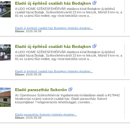
Eladó új építésű családi ház Bodajkon
A LIDO HOME SZÉKESFEHÉRVÁR eladásra kínál Bodajkon új építésű
családi házat.Bodajk, Székesfehérvártól 23 km-re fekszik, Mórtól 9 km-re, a
81-es számú főút mellett, egy rövid bekötőút vezet a...
Eladó új építésű családi ház Bodajkon hirdetés részletei...
Dátum:
2026.08.08
Eladó új építésű családi ház Bodajkon
A LIDO HOME SZÉKESFEHÉRVÁR eladásra kínál Bodajkon új építésű
családi házat.Bodajk, Székesfehérvártól 23 km-re fekszik, Mórtól 9 km-re, a
81-es számú főút mellett, egy rövid bekötőút vezet a...
Eladó új építésű családi ház Bodajkon hirdetés részletei...
Dátum:
2026.08.08
Eladó parasztház Sukorón
Az Openhouse Székesfehérvár Ingatlaniroda kínálatában eladó a #179442
hivatkozási számú sukorói családi ház. Eladó parasztház Sukoró
központjában ? kétgenerációs lehetőséggel, csendes...
Eladó parasztház Sukorón hirdetés részletei...
Dátum:
2026.08.08