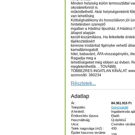
Minden helyiség külön termosztáttal van 
okostelefonról is
működtethető. Akár helyiségenkénti fűtés
van lehetőség.
Költséghatékony és hosszútávon jól üz
hirdetésben szereplő
ingatlan a Hádész típusház. A Hádész 
állapot alapján
került kiszámításra. Ha felkeltette érd
tájékoztatásért
keresse irodánkat !Igénybe vehető áll
kamattámogatott
hitel, babaváró, ÁFA visszaigénylés, il
Ragadja meg a
lehetőségeket még ebben az évben. R
megtekinthetők. ...TOVÁBBI,
TÖBBEZRES INGATLAN KÍNÁLAT: www.
azonosító: 380234
Részletek...
Adatlap
Ár:
84.361.915 Ft
Település:
Gencsapáti
A hirdető:
Ingatlaniroda ajá
Értékesítés típusa:
Eladó
Használtság:
Új építésű
Utca:
Csendes utcáb
Telek nagysága (m2) :
430
Épület hasznos területe
109