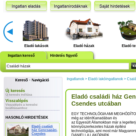
Eladó lakások
Eladó házak
Eladó te
Ingatlan kereső
Hirdetés figyelő
Ingatlanok
>
Eladó lakóingatlanok
>
Csalá
Új keresés
Új keresés indítása
Eladó családi ház Gen
Visszalépés
Csendes utcában
Visszalépés a keresési
beállításaimhoz
EGY TECHNOLÓGIA AMI MEGHÓDÍTOTT
HASONLÓ HIRDETÉSEK
még az idén!Kanadában és
az Egyesült Államokban már a legelter
Eladó családi
könnyűszerkezetes házak építési
ház Gencsapáti,
technológiája, ami most már Magyarors
Csendes
DANIELLA LAKÓPARK