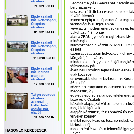
utcában
Szombathely és Gencsapáti határán vár
71.883.598 Ft
beruházásként
összesen 16 db könnyűszerkezetes lakó
Kiváló fekvésű
Eladó családi
telkeken építjük fel új otthonát, a leg
ház Gencsapáti,
Csendes
technológiával, figyelembe
utcában
véve az új modern energetikai és építé
84.082.814 Ft
Lakóháza 4-8 hónap
alatt a ZBAU gyors és megbízható kivi
minőségben
Eladó családi
kulcsrakészen elkészül. A DANIELLA 
ház Gencsapáti,
es főút
Csendes
utcában
szomszédságában helyezkedik el, így 
körgyűrűjén a város
113.898.856 Ft
minden oldalról gyorsan és jól megköze
főútvonalak pár
Eladó családi
éven belül további fejlesztésen esnek át
ház Igalban,
utak közvetlen
csendes
és gyorsabb elérést biztosítanak Kősze
utcában!
86-os főút
12.900.000 Ft
közvetlen irányában is. A telkek összte
megoszlik, így
Tabon csendes
egy-egy épülethez tartozó telekméret 
utcában
közé esik. Családi
azonnal
házaink alaprajzai változatos elrendez
költözhető
megfelelő igények
családi ház
alapján készültek, tíz különböző típuste
eladó!
terveket komoly
26.000.000 Ft
múlttal rendelkező építészmérnökök kész
biztosít az új
modern építészet és a felmerülő igén
HASONLÓ KERESÉSEK
Egyedi