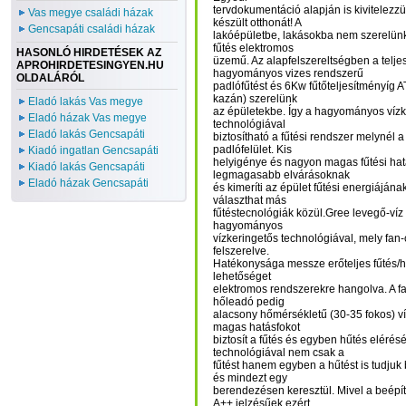
tervdokumentáció alapján is kivitelez
Vas megye családi házak
készült otthonát! A
Gencsapáti családi házak
lakóépületbe, lakásokba nem szerelünk 
fűtés elektromos
HASONLÓ HIRDETÉSEK AZ
üzemű. Az alapfelszereltségben a telje
APROHIRDETESINGYEN.HU
hagyományos vizes rendszerű
OLDALÁRÓL
padlófűtést és 6Kw fűtőteljesítményíg A
kazán) szerelünk
Eladó lakás Vas megye
az épületekbe. Így a hagyományos vízk
Eladó házak Vas megye
technológiával
Eladó lakás Gencsapáti
biztosítható a fűtési rendszer melynél 
padlófelület. Kis
Kiadó ingatlan Gencsapáti
helyigénye és nagyon magas fűtési hat
Kiadó lakás Gencsapáti
legmagasabb elvárásoknak
Eladó házak Gencsapáti
és kimeríti az épület fűtési energiájána
választhat más
fűtéstecnológiák közül.Gree levegő-víz
hagyományos
vízkeringetős technológiával, mely fan
felszerelve.
Hatékonysága messze erőteljes fűtés/hű
lehetőséget
elektromos rendszerekre hangolva. A fal
hőleadó pedig
alacsony hőmérsékletű (30-35 fokos) v
magas hatásfokot
biztosít a fűtés és egyben hűtés elérésé
technológiával nem csak a
fűtést hanem egyben a hűtést is tudjuk 
és mindezt egy
berendezésen keresztül. Mivel a beépít
A++ jelzésűek ezért