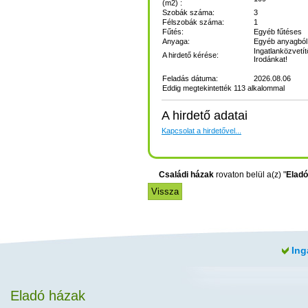
(m2) :
Szobák száma:
3
Félszobák száma:
1
Fűtés:
Egyéb fűtéses
Anyaga:
Egyéb anyagból 
Ingatlanközvetít
A hirdető kérése:
Irodánkat!
Feladás dátuma:
2026.08.06
Eddig megtekintették 113 alkalommal
A hirdető adatai
Kapcsolat a hirdetővel...
Családi házak
rovaton belül a(z) "
Eladó
Ing
Eladó házak