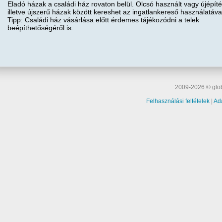
Eladó házak a családi ház rovaton belül. Olcsó használt vagy újépíté
illetve újszerű házak között kereshet az ingatlankereső használatáva
Tipp: Családi ház vásárlása előtt érdemes tájékozódni a telek
beépíthetőségéről is.
2009-2026 © glob
Felhasználási feltételek
|
Ad