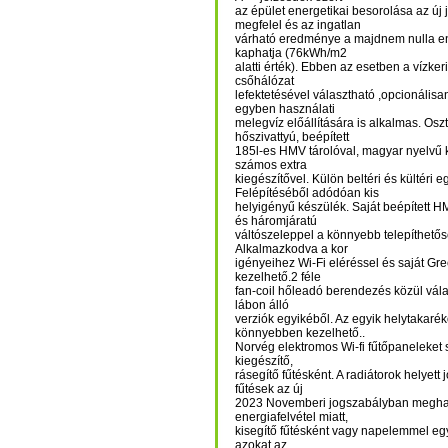
az épület energetikai besorolása az új
megfelel és az ingatlan
várható eredménye a majdnem nulla en
kaphatja (76kWh/m2
alatti érték). Ebben az esetben a vízke
csőhálózat
lefektetésével választható ,opcionálisa
egyben használati
melegvíz előállítására is alkalmas. Osz
hőszivattyú, beépített
185l-es HMV tárolóval, magyar nyelvű k
számos extra
kiegészítővel. Külön beltéri és kültéri e
Felépítéséből adódóan kis
helyigényű készülék. Saját beépített HMV
és háromjáratú
váltószeleppel a könnyebb telepíthető
Alkalmazkodva a kor
igényeihez Wi-Fi eléréssel és saját Gre
kezelhető.2 féle
fan-coil hőleadó berendezés közül válas
lábon álló
verziók egyikéből. Az egyik helytakaré
könnyebben kezelhető..
Norvég elektromos Wi-fi fűtőpaneleket 
kiegészítő,
rásegítő fűtésként. A radiátorok helyet
fűtések az új
2023 Novemberi jogszabályban meghat
energiafelvétel miatt,
kisegítő fűtésként vagy napelemmel egy
azokat az