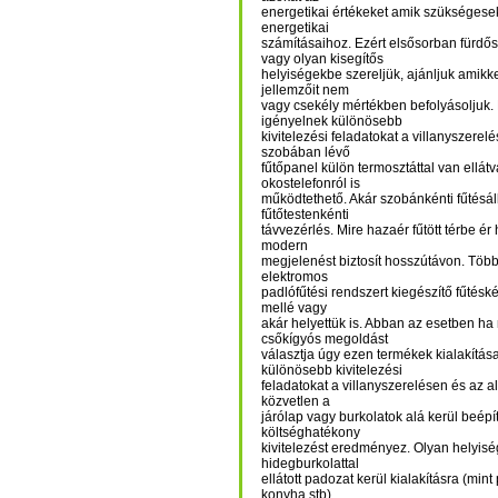
energetikai értékeket amik szükségesek
energetikai
számításaihoz. Ezért elsősorban fürd
vagy olyan kisegítős
helyiségekbe szereljük, ajánljuk amikke
jellemzőit nem
vagy csekély mértékben befolyásoljuk.
igényelnek különösebb
kivitelezési feladatokat a villanyszerel
szobában lévő
fűtőpanel külön termosztáttal van ellátva
okostelefonról is
működtethető. Akár szobánkénti fűtésáll
fűtőtestenkénti
távvezérlés. Mire hazaér fűtött térbe é
modern
megjelenést biztosít hosszútávon. Töb
elektromos
padlófűtési rendszert kiegészítő fűtésk
mellé vagy
akár helyettük is. Abban az esetben 
csőkígyós megoldást
választja úgy ezen termékek kialakítás
különösebb kivitelezési
feladatokat a villanyszerelésen és az al
közvetlen a
járólap vagy burkolatok alá kerül beépí
költséghatékony
kivitelezést eredményez. Olyan helyisé
hidegburkolattal
ellátott padozat kerül kialakításra (mint 
konyha stb).