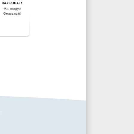
84.082.814 Ft
Vas megye
Gencsapáti