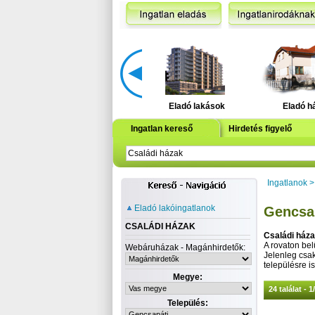
Eladó lakások
Eladó h
Ingatlan kereső
Hirdetés figyelő
Ingatlanok
Eladó lakóingatlanok
Gencsap
CSALÁDI HÁZAK
Családi ház
A rovaton belü
Webáruházak - Magánhirdetők:
Jelenleg csa
településre is
Megye:
24 találat - 1
Település: