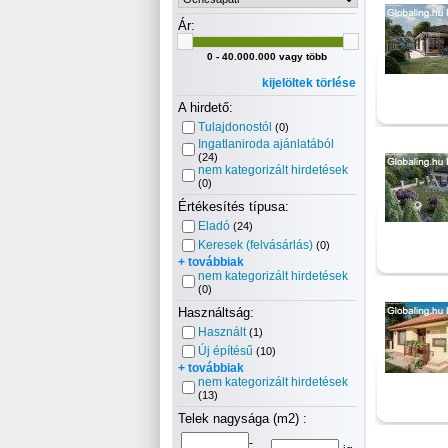
Ár:
0 - 40.000.000 vagy több
kijelöltek törlése
A hirdető:
Tulajdonostól
(0)
Ingatlaniroda ajánlatából
(24)
nem kategorizált hirdetések
(0)
Értékesítés típusa:
Eladó
(24)
Keresek (felvásárlás)
(0)
+ továbbiak
nem kategorizált hirdetések
(0)
Használtság:
Használt
(1)
Új építésű
(10)
+ továbbiak
nem kategorizált hirdetések
(13)
Telek nagysága (m2) :
-