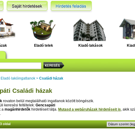
ázak
Eladó telek
Kiadó lakások
Kiad
>
Eladó lakóingatlanok
>
Családi házak
áti Családi házak
ak
rovaton belül megtalálható ingatlanok között böngészik.
li keresési feltételek:
Gencsapáti
k a
magánhirdetők
hirdetéseit látja.
Mutasd a webáruházak hirdetéseit is
, akik sz
.
/3 oldal