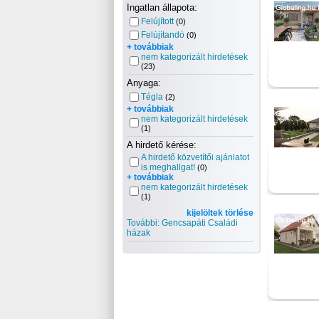
Ingatlan állapota:
Felújított
(0)
Felújítandó
(0)
+ továbbiak
nem kategorizált hirdetések
(23)
Anyaga:
Tégla
(2)
+ továbbiak
nem kategorizált hirdetések
(1)
A hirdető kérése:
A hirdető közvetítői ajánlatot
is meghallgat!
(0)
+ továbbiak
nem kategorizált hirdetések
(1)
kijelöltek törlése
További: Gencsapáti Családi
házak