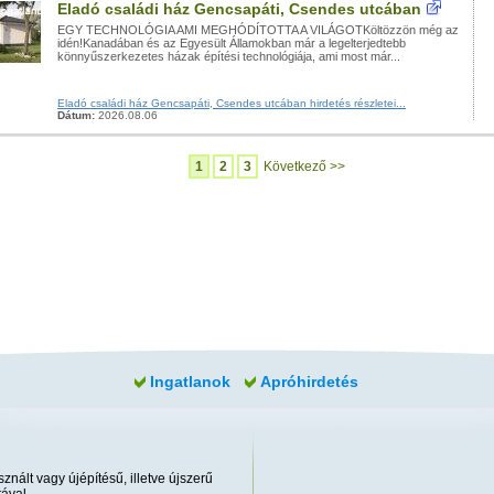
Eladó családi ház Gencsapáti, Csendes utcában
EGY TECHNOLÓGIA AMI MEGHÓDÍTOTTA A VILÁGOTKöltözzön még az
idén!Kanadában és az Egyesült Államokban már a legelterjedtebb
könnyűszerkezetes házak építési technológiája, ami most már...
Eladó családi ház Gencsapáti, Csendes utcában hirdetés részletei...
Dátum:
2026.08.06
1
2
3
Következő >>
Ingatlanok
Apróhirdetés
znált vagy újépítésű, illetve újszerű