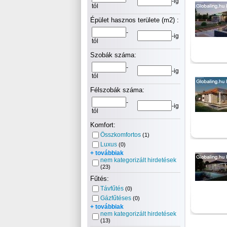
-ig
tól
Épület hasznos területe (m2) :
-
-ig
tól
Szobák száma:
-
-ig
tól
Félszobák száma:
-
-ig
tól
Komfort:
Összkomfortos
(1)
Luxus
(0)
+ továbbiak
nem kategorizált hirdetések
(23)
Fűtés:
Távfűtés
(0)
Gázfűtéses
(0)
+ továbbiak
nem kategorizált hirdetések
(13)