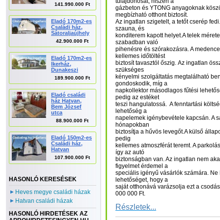
tulajdonosát, hiszen a
141.990.000 Ft
gázbeton és YTONG anyagoknak köszö
megbízható otthont biztosít.
Eladó 170m2-es
Az ingatlan szigetelt, a tetőt cserép fed
Családi ház,
szauna, és
Sátoraljaújhely
konditerem kapott helyet.A telek méret
42.900.000 Ft
szabadban való
pihenésre és szórakozásra. A medence 
kellemes időtöltést
Eladó 170m2-es
biztosít tavasztól őszig. Az ingatlan ös
Ikerház,
szükséges
Dunakeszi
kényelmi szolgáltatás megtalálható ben
189.900.000 Ft
gondoskodik, míg a
napkollektor másodlagos fűtési lehetős
Eladó családi
pedig az estéket
ház Hatvan,
teszi hangulatossá. A fenntartási költs
Bem József
lehetőség a
utca
napelemek igénybevétele kapcsán. A saj
88.900.000 Ft
hónapokban
biztosítja a hűvös levegőt.A külső állapo
Eladó 150m2-es
pedig
Családi ház,
kellemes atmoszférát teremt. A parkolá
Hatvan
így az autó
107.900.000 Ft
biztonságban van. Az ingatlan nem aka
figyelmet érdemel a
speciális igényű vásárlók számára. Ne 
HASONLÓ KERESÉSEK
lehetőséget, hogy a
saját otthonává varázsolja ezt a csodás
Heves megye családi házak
000 000 Ft.
Hatvan családi házak
Részletek...
HASONLÓ HIRDETÉSEK AZ