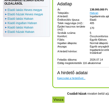
APROHIRDETESINGYEN.HU
Adatlap
OLDALÁRÓL
Ár:
138.000.000 Ft
Eladó lakás Heves megye
Település:
Hatvan
Eladó házak Heves megye
A hirdető:
Ingatlaniroda ajá
Eladó lakás Hatvan
Értékesítés típusa:
Eladó
Kiadó ingatlan Hatvan
Telek nagysága (m2) :
405
Épület hasznos területe
Kiadó lakás Hatvan
170
(m2) :
Eladó házak Hatvan
Szobák száma:
5
Komfort:
Összkomfortos
Fűtés:
Egyéb fűtéses
Ingatlan állapota:
Normál állapotú
Anyaga:
Egyéb anyagból 
Ingatlanközvetít
A hirdető kérése:
Irodánkat!
Feladás dátuma:
2026.07.14
Eddig megtekintették 116 alkalommal
A hirdető adatai
Kapcsolat a hirdetővel...
Családi házak
rovaton belül a(z