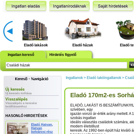
Eladó lakások
Eladó házak
Eladó te
Ingatlan kereső
Hirdetés figyelő
Ingatlanok
>
Eladó lakóingatlanok
>
Csalá
Új keresés
Új keresés indítása
Eladó 170m2-es Sorhá
Visszalépés
Visszalépés a keresési
ELADÓ, LAKÁST IS BESZÁMÍTUNK!!!!L
beállításaimhoz
szívében, egy
igazán vonzó ár-érték arány mellett. A
HASONLÓ HIRDETÉSEK
szobás ingatlan
ideális választás családok számára, ak
Eladó Hatvan,
modern életstílust
Hatvan
keresik. Az 1992-ben épült ház kiváló á
belvárosi rész