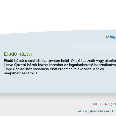
Ing
Eladó házak
Eladó házak a családi ház rovaton belül. Olcsó használt vagy újépíté
illetve újszerű házak között kereshet az ingatlankereső használatáva
Tipp: Családi ház vásárlása előtt érdemes tájékozódni a telek
beépíthetőségéről is.
2009-2026 © glob
Felhasználási feltételek
|
Ad