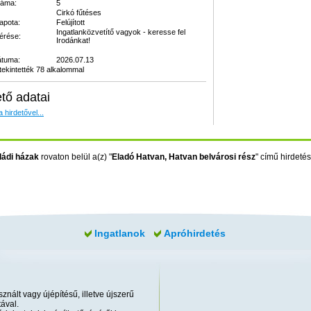
záma:
5
Cirkó fűtéses
lapota:
Felújított
Ingatlanközvetítő vagyok - keresse fel
kérése:
Irodánkat!
átuma:
2026.07.13
ekintették 78 alkalommal
ető adatai
 hirdetővel...
ládi házak
rovaton belül a(z) "
Eladó Hatvan, Hatvan belvárosi rész
" című hirdetést
Ingatlanok
Apróhirdetés
znált vagy újépítésű, illetve újszerű
ával.