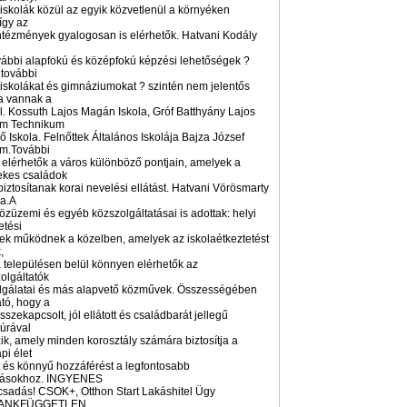
 iskolák közül az egyik közvetlenül a környéken
így az
intézmények gyalogosan is elérhetők. Hatvani Kodály
vábbi alapfokú és középfokú képzési lehetőségek ?
 további
 iskolákat és gimnáziumokat ? szintén nem jelentős
a vannak a
l. Kossuth Lajos Magán Iskola, Gróf Batthyány Lajos
m Technikum
 Iskola. Felnőttek Általános Iskolája Bajza József
m.További
 elérhetők a város különböző pontjain, amelyek a
ekes családok
iztosítanak korai nevelési ellátást. Hatvani Vörösmarty
da.A
özüzemi és egyéb közszolgáltatásai is adottak: helyi
etési
ek működnek a közelben, amelyek az iskolaétkeztetést
,
 településen belül könnyen elérhetők az
olgáltatók
olgálatai és más alapvető közművek. Összességében
tó, hogy a
szekapcsolt, jól ellátott és családbarát jellegű
túrával
ik, amely minden korosztály számára biztosítja a
i élet
t és könnyű hozzáférést a legfontosabb
atásokhoz. INGYENES
ácsadás! CSOK+, Otthon Start Lakáshitel Ügy
!BANKFÜGGETLEN