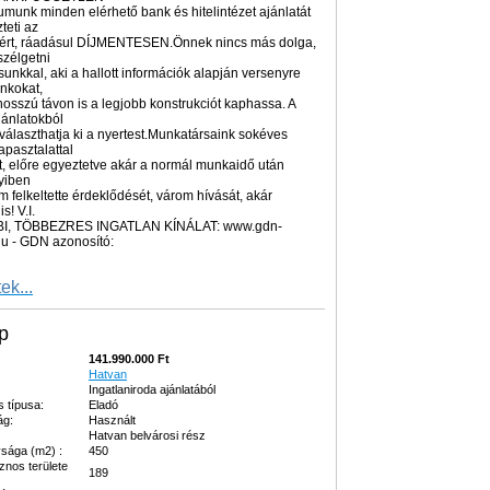
rumunk minden elérhető bank és hitelintézet ajánlatát
teti az
ért, ráadásul DÍJMENTESEN.Önnek nincs más dolga,
szélgetni
unkkal, aki a hallott információk alapján versenyre
ankokat,
osszú távon is a legjobb konstrukciót kaphassa. A
jánlatokból
választhatja ki a nyertest.Munkatársaink sokéves
apasztalattal
t, előre egyeztetve akár a normál munkaidő után
yiben
m felkeltette érdeklődését, várom hívását, akár
s! V.I.
BI, TÖBBEZRES INGATLAN KÍNÁLAT: www.gdn-
hu - GDN azonosító:
ek...
p
141.990.000 Ft
Hatvan
Ingatlaniroda ajánlatából
s típusa:
Eladó
ág:
Használt
Hatvan belvárosi rész
sága (m2) :
450
znos területe
189