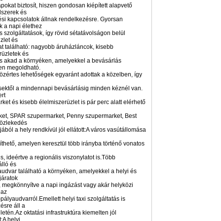
okat biztosít, hiszen gondosan kiépített alapvető
dszerek és
si kapcsolatok állnak rendelkezésre. Gyorsan
k a napi élethez
 szolgáltatások, így rövid sétatávolságon belül
zlet és
at található: nagyobb áruházláncok, kisebb
rüzletek és
is akad a környéken, amelyekkel a bevásárlás
en megoldható.
közértes lehetőségek egyaránt adottak a közelben, így
ektől a mindennapi bevásárlásig minden kéznél van.
rt
ket és kisebb élelmiszerüzlet is pár perc alatt elérhető
ket, SPAR szupermarket, Penny szupermarket, Best
közlekedés
ából a hely rendkívül jól ellátott:A város vasútállomása
thető, amelyen keresztül több irányba történő vonatos
s, ideértve a regionális viszonylatot is.Több
lló és
udvar található a környéken, amelyekkel a helyi és
járatok
, megkönnyítve a napi ingázást vagy akár helyközi
 az
ályaudvarról.Emellett helyi taxi szolgáltatás is
ésre áll a
letén.Az oktatási infrastruktúra kiemelten jól
:A helyi