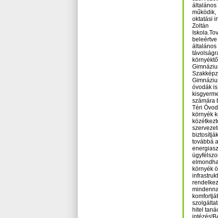
általános
működik, 
oktatási 
Zoltán
Iskola.To
beleértve
általános
távolságr
környéktő
Gimnáziu
Szakképző
Gimnáziu
óvodák is
kisgyerm
számára b
Téri Óvo
környék k
közétkezt
szervezet
biztosítják
továbbá a
energiasz
ügyfélsz
elmondha
környék ös
infrastruk
rendelkez
mindennap
komfortjá
szolgált
hitel tan
intézés