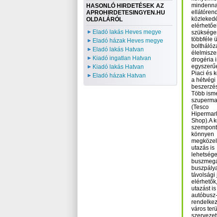
mindennap
HASONLÓ HIRDETÉSEK AZ
ellátóren
APROHIRDETESINGYEN.HU
közlekedé
OLDALÁRÓL
elérhetőe
Eladó lakás Heves megye
szükséges
többféle ü
Eladó házak Heves megye
bolthálóz
Eladó lakás Hatvan
élelmisze
Kiadó ingatlan Hatvan
drogéria 
egyszerű
Kiadó lakás Hatvan
Piaci és 
Eladó házak Hatvan
a hétvégi
beszerzés
Több isme
szupermar
(Tesco
Hipermar
Shop).A 
szempontj
könnyen
megközelí
utazás is
lehetsége
buszmegá
buszpálya
távolsági 
elérhetők
utazást is
autóbusz-p
rendelkez
város terü
szervezett