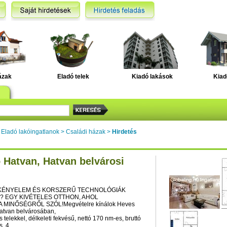
ázak
Eladó telek
Kiadó lakások
Kiad
>
Eladó lakóingatlanok
>
Családi házak
>
Hirdetés
 Hatvan, Hatvan belvárosi
 KÉNYELEM ÉS KORSZERŰ TECHNOLÓGIÁK
? EGY KIVÉTELES OTTHON, AHOL
 MINŐSÉGRŐL SZÓL!Megvételre kínálok Heves
atvan belvárosában,
 telekkel, délkeleti fekvésű, nettó 170 nm-es, bruttó
s, 4