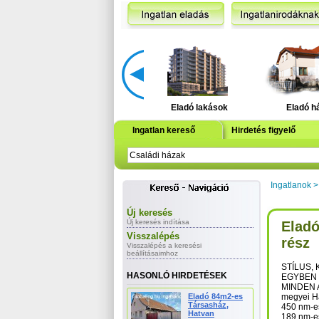
Eladó lakások
Eladó h
Ingatlan kereső
Hirdetés figyelő
Ingatlanok
Új keresés
Új keresés indítása
Eladó
Visszalépés
rész
Visszalépés a keresési
beállításaimhoz
STÍLUS,
HASONLÓ HIRDETÉSEK
EGYBEN 
MINDEN A
Eladó 84m2-es
megyei H
Társasház,
450 nm-es
Hatvan
189 nm-e