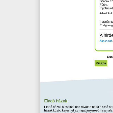
Szobák s
Fűtés:
Ingatlan ál
A hirdető 
Feladás d
Eddig megt
A hird
Kapcsolat a
Csa
Eladó házak
Eladó házak a családi ház rovaton belül. Olcsó has
házak között kereshet az ingatlankereső használat