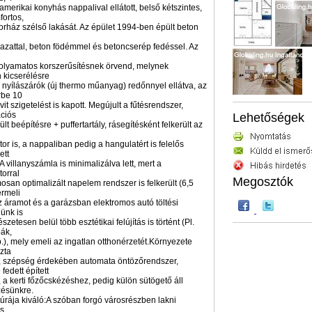
amerikai konyhás nappalival ellátott, belső kétszintes,
ortos,
 sorház szélső lakását. Az épület 1994-ben épült beton
falazattal, beton födémmel és betoncserép fedéssel. Az
folyamatos korszerűsítésnek örvend, melynek
 kicserélésre
a nyílászárók (új thermo műanyag) redőnnyel ellátva, az
rbe 10
it szigetelést is kapott. Megújult a fűtésrendszer,
ciós
Lehetőségek
lt beépítésre + puffertartály, rásegítésként felkerült az
or is, a nappaliban pedig a hangulatért is felelős
ett
A villanyszámla is minimalizálva lett, mert a
torral
Megosztók
san optimalizált napelem rendszer is felkerült (6,5
ermeli
 áramot és a garázsban elektromos autó töltési
ünk is
zetesen belül több esztétikai felújítás is történt (Pl.
ák,
b.), mely emeli az ingatlan otthonérzetét.Környezete
szta
, szépség érdekében automata öntözőrendszer,
fedett épített
a kerti főzőcskézéshez, pedig külön sütögető áll
zésünkre.
ktúrája kiváló:A szóban forgó városrészben lakni
s