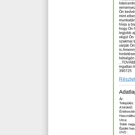
hitelcent
versenyez
Ön kedvé
mint elbe
munkatárs
hívja a b
hogy Ön h
legjobb a
végül Ön 
szakmai t
várják Ön
is.Amenn
hirdetése
hétvégén i
...TOVÁB
ingatlan.
390725
Részlet
Adatla
Ár:
Település:
A hirdető:
Értékesíté
Használts
Utca:
Telek nagy
Épület has
(m2) :