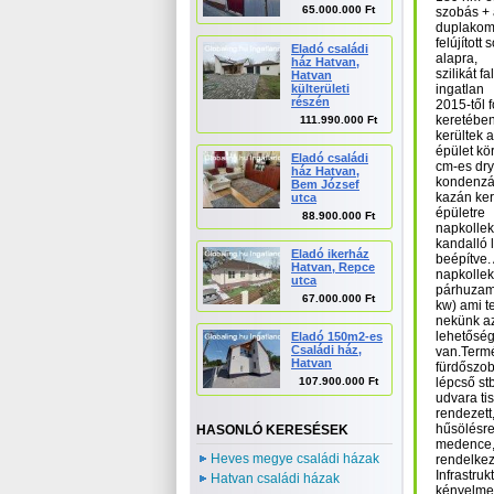
65.000.000 Ft
szobás + 
duplakomf
felújított
Eladó családi
alapra,
ház Hatvan,
szilikát 
Hatvan
külterületi
ingatlan
részén
2015-től 
keretében
111.990.000 Ft
kerültek 
épület kö
Eladó családi
cm-es dryv
ház Hatvan,
kondenzá
Bem József
kazán kerü
utca
épületre
88.900.000 Ft
napkollekt
kandalló l
Eladó ikerház
beépítve. 
Hatvan, Repce
napkollek
utca
párhuzamo
67.000.000 Ft
kw) ami t
nekünk az
lehetőség
Eladó 150m2-es
Családi ház,
van.Termés
Hatvan
fürdőszob
107.900.000 Ft
lépcső st
udvara ti
rendezett
hűsölésre 
HASONLÓ KERESÉSEK
medence, 
Heves megye családi házak
rendelke
Infrastru
Hatvan családi házak
kényelme