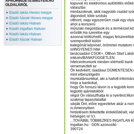
APROHIRDETESINGYEN.HU
kapuval és elektromos autótöltés előkés
OLDALÁRÓL
választás
mindazoknak, akik nagyobb család szá
Eladó lakás Heves megye
átgondolt, több szobás
Eladó házak Heves megye
otthont, vagy egyszerűen csak egy olya
Eladó lakás Hatvan
ahol a korszerű
műszaki megoldások és a természet k
Kiadó ingatlan Hatvan
erősítik.Ha szeretne egy
Kiadó lakás Hatvan
azonnal költözhető, magas felszerelts
Eladó házak Hatvan
szempontból külön
kategóriát képvisel, örömmel mutato
is!INGYENES hitel
tanácsadás! CSOK+, Otthon Start Lakás
intézés!BANKFÜGGETLEN
hitelcentrumunk minden elérhető bank és
versenyezteti az
Ön kedvéért, ráadásul DÍJMENTESEN.
mint elbeszélgetni
munkatársunkkal, aki a hallott informá
hívja a bankokat,
hogy Ön hosszú távon is a legjobb kons
legjobb ajánlatokból
végül Ön választhatja ki a nyertest.Mu
szakmai tapasztalattal
várják Önt, előre egyeztetve akár a no
is.Amennyiben
hirdetésem felkeltette érdeklődését, vá
hétvégén is! V.I.
...TOVÁBBI, TÖBBEZRES INGATLAN K
ingatlan.hu - GDN azonosító:
390724