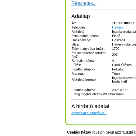
Részletek...
Adatlap
Ár:
111.990.000 Ft
Település:
Hatvan
A hirdető:
Ingatlaniroda ajá
Értékesítés típusa:
Eladó
Használtság:
Használt
Utca:
Hatvan külterüle
Telek nagysága (m2) :
1700
Épület hasznos területe
207
(m2) :
Szobák száma:
4
Fűtés:
Cirkó fűtéses
Ingatlan állapota:
Felújított
Anyaga:
Tégla
Ingatlanközvetít
A hirdető kérése:
Irodánkat!
Feladás dátuma:
2026.07.13
Eddig megtekintették 89 alkalommal
A hirdető adatai
Kapcsolat a hirdetővel...
Családi házak
rovaton belül a(z) "
Eladó c