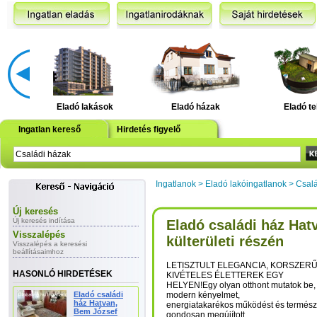
Eladó lakások
Eladó házak
Eladó te
Ingatlan kereső
Hirdetés figyelő
Ingatlanok
>
Eladó lakóingatlanok
>
Csalá
Új keresés
Új keresés indítása
Eladó családi ház Hat
Visszalépés
külterületi részén
Visszalépés a keresési
beállításaimhoz
LETISZTULT ELEGANCIA, KORSZER
HASONLÓ HIRDETÉSEK
KIVÉTELES ÉLETTEREK EGY
HELYEN!Egy olyan otthont mutatok be, 
Eladó családi
modern kényelmet,
ház Hatvan,
energiatakarékos működést és természe
Bem József
gondosan megújított,