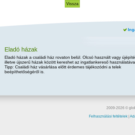
Ing
Eladó házak
Eladó házak a családi ház rovaton belül. Olcsó használt vagy újépíté
illetve újszerű házak között kereshet az ingatlankereső használatáva
Tipp: Családi ház vásárlása előtt érdemes tájékozódni a telek
beépíthetőségéről is.
2009-2026 © glob
Felhasználási feltételek
|
Ad