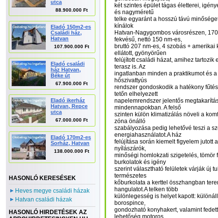
utca
két szintes épület tágas életterei, igén
88.900.000 Ft
és nagyméretű
telke egyaránt a hosszú távú minősége
kínálok
Eladó 150m2-es
Hatvan-Nagygombos városrészen, 1700 
Családi ház,
Hatvan
fekvésű, nettó 150 nm-es,
bruttó 207 nm-es, 4 szobás + amerikai
107.900.000 Ft
ellátott, gyönyörűen
felújított családi házat, amihez tartozik
Eladó családi
terasz is. Az
ház Hatvan,
ingatlanban minden a praktikumot és a 
Béke út
hőszivattyús
67.900.000 Ft
rendszer gondoskodik a hatékony fűtésr
tetőn elhelyezett
Eladó ikerház
napelemrendszer jelentős megtakarítást
Hatvan, Repce
mindennapokban. A felső
utca
szinten külön klimatizálás növeli a komfo
67.000.000 Ft
zóna önálló
szabályozása pedig lehetővé teszi a s
energiahasználatot.A ház
Eladó 170m2-es
felújítása során kiemelt figyelem jutott 
Sorház, Hatvan
nyílászárók,
138.000.000 Ft
minőségi homlokzati szigetelés, tömör 
burkolatok és igény
szerint választható felületek várják új t
természetes
HASONLÓ KERESÉSEK
kőburkolata a kerttel összhangban tere
hangulatot.A telken több
Heves megye családi házak
különlegesség is helyet kapott: különál
Hatvan családi házak
borospince,
gondozható konyhakert, valamint fedett
HASONLÓ HIRDETÉSEK AZ
lehetőség motoros