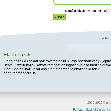
Családi házak
rovaton belül a(z) "
Ing
Eladó házak
Eladó házak a családi ház rovaton belül. Olcsó használt vagy újépíté
illetve újszerű házak között kereshet az ingatlankereső használatáva
Tipp: Családi ház vásárlása előtt érdemes tájékozódni a telek
beépíthetőségéről is.
2009-2026 © glob
Felhasználási feltételek
|
Ad