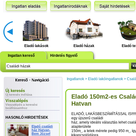
Eladó lakások
Eladó házak
Eladó te
Ingatlan kereső
Hirdetés figyelő
Ingatlanok
>
Eladó lakóingatlanok
>
Csalá
Új keresés
Új keresés indítása
Eladó 150m2-es Család
Visszalépés
Hatvan
Visszalépés a keresési
beállításaimhoz
ELADÓ, LAKÁSBESZÁMÍTÁSSAL IS!!!!!
HASONLÓ HIRDETÉSEK
egy újszerű családi
ház, amely ideális választás lehet csa
Eladó családi
alapterülete
ház Hatvan,
150m˛, a telek mérete pedig 950 m˛, így
Bem József
kikapcsolódásra