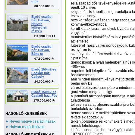
utca
és a szabadidős tevékenységekre. A ház
88.900.000 Ft
épült, 10 cm-es
szigetelést is kapott, ami garantálja a 
és az alacsony
Eladó családi
rezsiköltséget.A házban négy szoba, v
ház Hatvan,
Hatvan
konyha-étkező-nappali
külterületi
került kialakításra , amelyek kiválóan a
részén
vagy akár
111.990.000 Ft
munkaterület kialakítására is. A padlófű
az emelet
fűtéséről hőszivattyú gondoskodik, külö
Eladó családi
és nyáron is
ház Hatvan,
Béke út
szabályozható hőmérsékletet varázsolha
Split klíma
67.900.000 Ft
gondoskodik a nyári melegben a hűs kö
400w-os
Eladó 150m2-es
napelem lett telepítve éves szaldó els
Családi ház,
összkomfortos,
Csávoly
ami minden modern kényelmet biztosít. 
24.000.000 Ft
pedig egy kis
városi életérzést csempész a mindenn
garázsban megoldott, így
Eladó 150m2-es
Családi ház, Fót
a járművét biztonságban tudhatja. A ház
tulajdonosa
175.000.000 Ft
teljesen a saját ízlésére szabhatja a be
burkolatok az árban
benne vannak. A melléképületben szau
HASONLÓ KERESÉSEK
feltételek adottak. A
Heves megye családi házak
telken borspince és konyhakert is megt
remek lehetőséget
Hatvan családi házak
kínál a csendes otthonra vágyó család
107 900 000 Ft, ami
HASONLÓ HIRDETÉSEK AZ