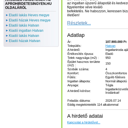
az ingatlan újszerű állapotát és kedve
APROHIRDETESINGYEN.HU
figyelembe véve kiváló
OLDALÁRÓL
befektetés. Ne habozzon, keressen bi
Eladó lakás Heves megye
illetően!
Eladó házak Heves megye
Részletek...
Eladó lakás Hatvan
Kiadó ingatlan Hatvan
Adatlap
Kiadó lakás Hatvan
Eladó házak Hatvan
Ár:
107.900.000 Ft
Település:
Hatvan
A hirdető:
Ingatlaniroda ajá
Értékesítés típusa:
Eladó
Telek nagysága (m2) :
950
Épület hasznos területe
150
(m2) :
Szobák száma:
4
Komfort:
Összkomfortos
Fűtés:
Egyéb fűtéses
Ingatlan állapota:
Normál állapotú
Anyaga:
Tégla
Ingatlanközvetít
A hirdető kérése:
Irodánkat!
Feladás dátuma:
2026.07.14
Eddig megtekintették 114 alkalommal
A hirdető adatai
Kapcsolat a hirdetővel...