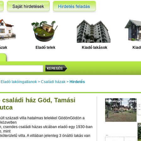
ázak
Eladó telek
Kiadó lakások
Kiad
>
Eladó lakóingatlanok
>
Családi házak
>
Hirdetés
 családi ház Göd, Tamási
utca
t századi villa hatalmas telekkel GödönGödön a
közvetlen
, csendes családi házas utcában eladó egy 1930-ban
b, mint
óterületű villa. A villában jelenleg 3 önálló lakás van
,