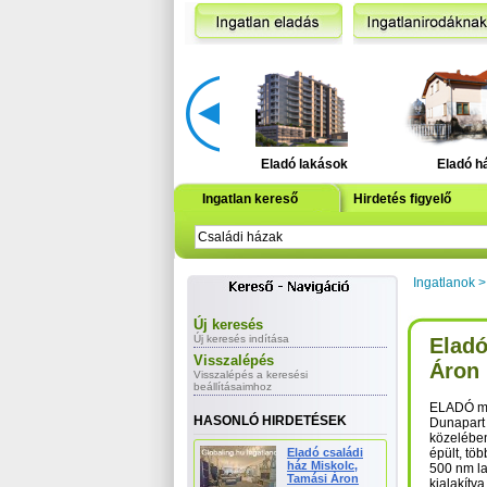
Eladó lakások
Eladó h
Ingatlan kereső
Hirdetés figyelő
Ingatlanok
Új keresés
Új keresés indítása
Eladó
Visszalépés
Áron 
Visszalépés a keresési
beállításaimhoz
ELADÓ múl
HASONLÓ HIRDETÉSEK
Dunapart 
közelében
Eladó családi
épült, töb
ház Miskolc,
500 nm lak
Tamási Áron
kialakítva