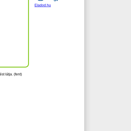
Eladod.hu
st látja. (fent)