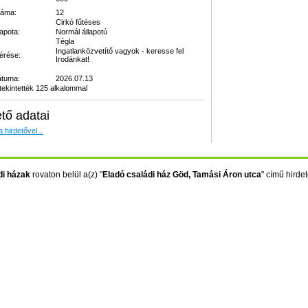
záma:
12
Cirkó fűtéses
lapota:
Normál állapotú
Tégla
Ingatlanközvetítő vagyok - keresse fel
kérése:
Irodánkat!
átuma:
2026.07.13
ekintették 125 alkalommal
ető adatai
 hirdetővel...
di házak
rovaton belül a(z) "
Eladó családi ház Göd, Tamási Áron utca
" című hirdeté