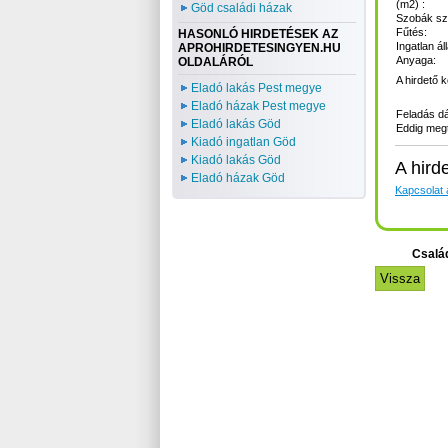
(m2) :
Göd családi házak
Szobák s
Fűtés:
HASONLÓ HIRDETÉSEK AZ
Ingatlan ál
APROHIRDETESINGYEN.HU
Anyaga:
OLDALÁRÓL
A hirdető 
Eladó lakás Pest megye
Eladó házak Pest megye
Feladás d
Eladó lakás Göd
Eddig megt
Kiadó ingatlan Göd
Kiadó lakás Göd
A hird
Eladó házak Göd
Kapcsolat a
Csalá