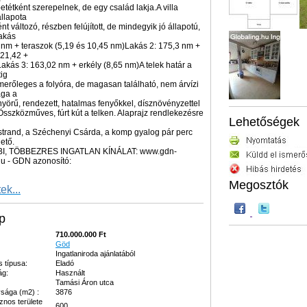
betétként szerepelnek, de egy család lakja.A villa
llapota
t változó, részben felújított, de mindegyik jó állapotú,
akás
 nm + teraszok (5,19 és 10,45 nm)Lakás 2: 175,3 nm +
(21,42 +
akás 3: 163,02 nm + erkély (8,65 nm)A telek határ a
ig
merőleges a folyóra, de magasan található, nem árvízi
aga a
nyörű, rendezett, hatalmas fenyőkkel, dísznövényzettel
t.Összközműves, fúrt kút a telken. Alaprajz rendlekezésre
Lehetőségek
strand, a Széchenyi Csárda, a komp gyalog pár perc
hető.
BI, TÖBBEZRES INGATLAN KÍNÁLAT: www.gdn-
hu - GDN azonosító:
Megosztók
ek...
p
710.000.000 Ft
Göd
Ingatlaniroda ajánlatából
s típusa:
Eladó
ág:
Használt
Tamási Áron utca
sága (m2) :
3876
znos területe
600