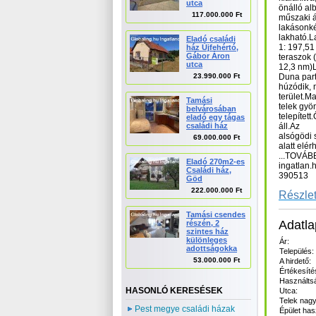
utca
önálló al
117.000.000 Ft
műszaki á
lakásonkén
lakható.L
Eladó családi
1: 197,51
ház Újfehértó,
Gábor Áron
teraszok 
utca
12,3 nm)L
23.990.000 Ft
Duna part
húzódik, 
terület.M
Tamási
telek gyö
belvárosában
telepítet
eladó egy tágas
családi ház
áll.Az
alsógödi 
69.000.000 Ft
alatt elér
...TOVÁB
Eladó 270m2-es
ingatlan.
Családi ház,
390513
Göd
222.000.000 Ft
Részlet
Tamási csendes
Adatla
részén, 2
szintes ház
különleges
Ár:
adottságokka
Település:
53.000.000 Ft
A hirdető:
Értékesíté
Használts
HASONLÓ KERESÉSEK
Utca:
Telek nagy
Pest megye családi házak
Épület has