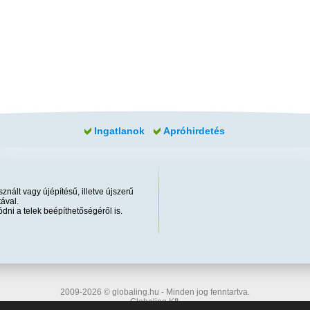
Ingatlanok
Apróhirdetés
znált vagy újépítésű, illetve újszerű
ával.
dni a telek beépíthetőségéről is.
2009-2026 © globaling.hu - Minden jog fenntartva.
Globaling Kft.