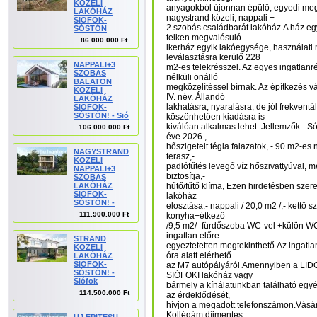
KÖZELI
anyagokból újonnan épülő, egyedi meg
LAKÓHÁZ
nagystrand közeli, nappali +
SIÓFOK-
2 szobás családbarát lakóház.A ház eg
SÓSTÓN
telken megvalósuló
86.000.000 Ft
ikerház egyik lakóegysége, használati
leválasztásra kerülő 228
NAPPALI+3
m2-es telekrésszel. Az egyes ingatlan
SZOBÁS
nélküli önálló
BALATON
megközelítéssel bírnak. Az építkezés v
KÖZELI
IV. név. Állandó
LAKÓHÁZ
lakhatásra, nyaralásra, de jól frekventá
SIÓFOK-
SÓSTÓN! - Sió
köszönhetően kiadásra is
kiválóan alkalmas lehet. Jellemzők:- Só
106.000.000 Ft
éve 2026.,-
hőszigetelt tégla falazatok, - 90 m2-es 
NAGYSTRAND
terasz,-
KÖZELI
padlófűtés levegő víz hőszivattyúval, me
NAPPALI+3
biztosítja,-
SZOBÁS
LAKÓHÁZ
hűtő/fűtő klíma, Ezen hirdetésben szer
SIÓFOK-
lakóház
SÓSTÓN! -
elosztása:- nappali / 20,0 m2 /,- kettő s
111.900.000 Ft
konyha+étkező
/9,5 m2/- fürdőszoba WC-vel +külön WC
ingatlan előre
STRAND
egyeztetetten megtekinthető.Az ingatla
KÖZELI
óra alatt elérhető
LAKÓHÁZ
SIÓFOK-
az M7 autópályáról.Amennyiben a LIDO
SÓSTÓN! -
SIÓFOKI lakóház vagy
Siófok
bármely a kínálatunkban található egy
114.500.000 Ft
az érdeklődését,
hívjon a megadott telefonszámon.Vásár
Kollégám díjmentes,