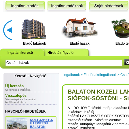
Eladó lakások
Eladó házak
Eladó te
Ingatlan kereső
Hirdetés figyelő
Ingatlanok
>
Eladó lakóingatlanok
>
Csalá
Új keresés
Új keresés indítása
BALATON KÖZELI L
Visszalépés
SIÓFOK-SÓSTÓN! - Si
Visszalépés a keresési
beállításaimhoz
A LIDO HOME siófoki irodája eladásra kí
HASONLÓ HIRDETÉSEK
lokációval bíró új
építésű LAKÓHÁZAT SIÓFOK-SÓSTÓN,
KÖLTÖZHETŐ,
strandtól.Siófok - Sóstó frekventált
ÚJ ÉPÍTÉSŰ
részén, autópálya lehajtótól 2 percre el
BALATON
arányú, minőségi