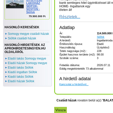
ÚJ ÉPÍTÉSŰ
bank semleges hitel ügyintézéssel áll
LAKÓHÁZ
SIÓFOK-
HOME- Ingatlanok egy
SÓSTÓN -
életen át!
Siófok
Részletek...
79.900.000 Ft
Adatlap
HASONLÓ KERESÉSEK
Ár:
114.500.000 
Somogy megye családi házak
Település:
Siófok
Siófok családi házak
A hirdető:
Ingatlaniroda
Értékesítés típusa:
Eladó
HASONLÓ HIRDETÉSEK AZ
Használtság:
Új építésű
APROHIRDETESINGYEN.HU
Telek nagysága (m2) :
228
OLDALÁRÓL
Épület hasznos területe (m2) :
98.00
Szobák száma:
3
Eladó lakás Somogy megye
Eladó házak Somogy megye
Feladás dátuma:
2026.07.11
Eladó lakás Siófok
Eddig megtekintették 73 alkalommal
Kiadó ingatlan Siófok
Kiadó lakás Siófok
A hirdető adatai
Eladó házak Siófok
Kapcsolat a hirdetővel...
Családi házak
rovaton belül a(z) "
BALAT