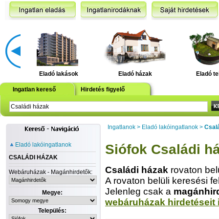
Eladó lakások
Eladó házak
Eladó te
Ingatlan kereső
Hirdetés figyelő
Ingatlanok
>
Eladó lakóingatlanok
>
Csal
Eladó lakóingatlanok
Siófok Családi h
CSALÁDI HÁZAK
Családi házak
rovaton bel
Webáruházak - Magánhirdetők:
A rovaton belüli keresési fe
Jelenleg csak a
magánhir
Megye:
webáruházak hirdetéseit 
Település: