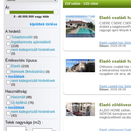
218 találat - 1/22 oldal
Ár:
0 - 40.000.000 vagy több
Eladó családi h
CSERE CSERE CSERE D
kijelöltek törlése
érdekli a tulajdonost!
ragyogó apró fények k
A hirdető:
Tulajdonostól
(0)
Ingatlaniroda ajánlatából
Eladó családi ház Siófo
(218)
Dátum:
2026.08.06
nem kategorizált hirdetések
(0)
Értékesítés típusa:
Eladó családi h
Eladó
(218)
Otthonos családi ház 
a belvároshoz közel.
Keresek (felvásárlás)
(0)
nyugalom vár arra, aki
+ továbbiak
nem kategorizált hirdetések
(0)
Eladó családi ház Siófok
Dátum:
2026.08.06
Használtság:
Használt
(88)
Új építésű
(76)
Eladó zöldöveze
+ továbbiak
A LIDO HOME siófoki 
nem kategorizált hirdetések
SIÓFOK kertvárosi ré
(42)
megközelíthető utcában
Telek nagysága (m2) :
-
Eladó zöldövezeti Család