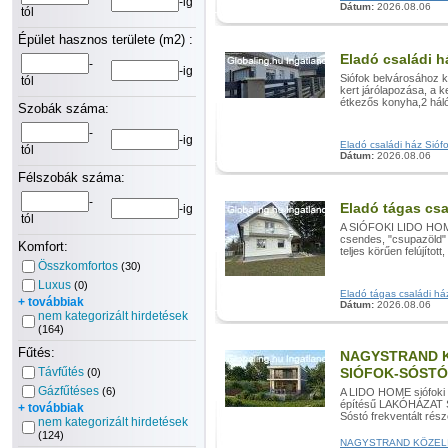
-ig
Dátum:
2026.08.06
tól
Épület hasznos területe (m2) :
Eladó családi h
-
-ig
Siófok belvárosához kö
tól
kert járólapozása, a k
étkezős konyha,2 hálós
Szobák száma:
-
-ig
Eladó családi ház Siófok
tól
Dátum:
2026.08.06
Félszobák száma:
-
Eladó tágas csa
-ig
tól
A SIÓFOKI LIDO HOME
csendes, "csupazöld"
Komfort:
teljes körűen felújítot
Összkomfortos
(30)
Luxus
(0)
Eladó tágas családi ház
+ továbbiak
Dátum:
2026.08.06
nem kategorizált hirdetések
(164)
Fűtés:
NAGYSTRAND K
Távfűtés
SIÓFOK-SÓSTÓ
(0)
Gázfűtéses
(6)
A LIDO HOME siófoki ir
építésű LAKÓHÁZAT S
+ továbbiak
Sóstó frekventált részé
nem kategorizált hirdetések
(124)
NAGYSTRAND KÖZELI N