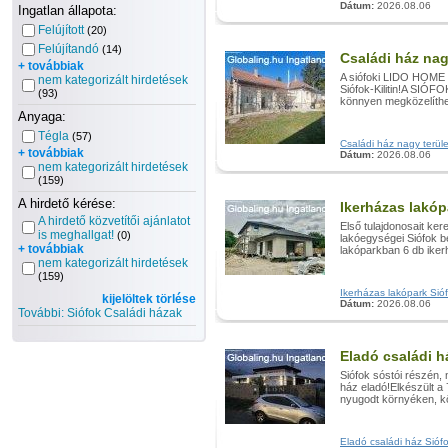
Dátum:
2026.08.06
Ingatlan állapota:
Felújított
(20)
Felújítandó
(14)
Családi ház nagy
+ továbbiak
A siófoki LIDO HOME 
nem kategorizált hirdetések
Siófok-Kilitin!A SIÓF
(93)
könnyen megközelíthet
Anyaga:
Tégla
(57)
Családi ház nagy területt
+ továbbiak
Dátum:
2026.08.06
nem kategorizált hirdetések
(159)
A hirdető kérése:
Ikerházas lakóp
A hirdető közvetítői ajánlatot
Első tulajdonosait kere
is meghallgat!
(0)
lakóegységei Siófok 
+ továbbiak
lakóparkban 6 db ikerh
nem kategorizált hirdetések
(159)
Ikerházas lakópark Sióf
kijelöltek törlése
Dátum:
2026.08.06
További: Siófok Családi házak
Eladó családi h
Siófok sóstói részén
ház eladó!Elkészült 
nyugodt környéken, kö
Eladó családi ház Siófok