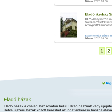
Dátum:
2026.08.06
Eladó ikerház S
## **?Aranykort? is me
Siófokon!**Siófok ker
Aranyparttól mindössz
Eladó ikerház Siófok, Be
Dátum:
2026.08.06
1
2
Ing
Eladó házak
Eladó házak a családi ház rovaton belül. Olcsó használt vagy újépíté
illetve újszerű házak között kereshet az ingatlankereső használatáva