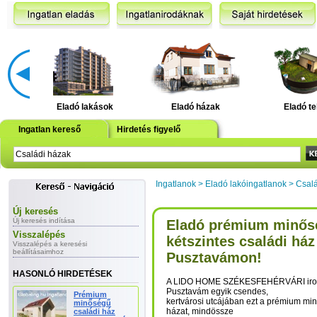
Eladó lakások
Eladó házak
Eladó te
Ingatlan kereső
Hirdetés figyelő
Ingatlanok
>
Eladó lakóingatlanok
>
Csalá
Új keresés
Új keresés indítása
Eladó prémium minős
Visszalépés
kétszintes családi ház
Visszalépés a keresési
beállításaimhoz
Pusztavámon!
HASONLÓ HIRDETÉSEK
A LIDO HOME SZÉKESFEHÉRVÁRI irodá
Pusztavám egyik csendes,
Prémium
kertvárosi utcájában ezt a prémium min
minőségű
házat, mindössze
családi ház