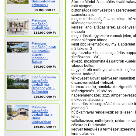
Balatonföldvár
8 km-re Mórtól. A település kiváló vál
szívében !
akik nyugodt,
99.900.000 Ft
biztonságos környezetben szeretnének 
számukra a jó
megközelíthetőség és a természet köz
Prémium
különleges otthont
minőségű
keresel, ahol a tágas terek, az igényes
családi ház!
műszaki
134.900.000 Ft
megoldások egyszerre vannak jelen, akk
mindenképpen látnod
Prémium
kell!Főbb jellemzők: -86 m2 alapterüle
minőségű örök
m2 lakótér. 3
panorámás,
tágas szoba + hatalmas galériás nappal
vízparti
fürdőszoba + WC,
ingatlan! -
étkező, mosókonyha és gardrób -Galériá
Balato
világos beltér,
990.000.000 Ft
nagy méretű redőnyös ablakok - egész 
terasz, fatároló,
Eladó prémium
térkövezett udvar, igényesen kialakított
kategóriás
dísznövényekkel -Tetőzet:
családi ház
bramac cserép, homlokzati szigetelés 17
Öreghegyen! -
tetőszigetelés -19 kW-os
Székesfeh
napelemrendszer, 3x25 amper bevezet
329.000.000 Ft
működés, alacsony
fenntartási költségekA házhoz tartozik 
Prémium
jelenleg 3
kategóriás
hűtőkamrával rendelkezik és teljesen j
családi ház a
lehet
Duna
vállalkozásra, műhelynek, raktárnak va
lakóparkban
célokra is.Pusztavám
159.900.000 Ft
kedvelt település a természet szerelm
kirándulási és