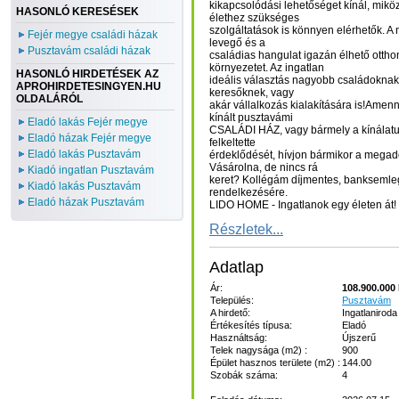
kikapcsolódási lehetőséget kínál, mik
HASONLÓ KERESÉSEK
élethez szükséges
szolgáltatások is könnyen elérhetők. A n
Fejér megye családi házak
levegő és a
Pusztavám családi házak
családias hangulat igazán élhető otthon
környezetet. Az ingatlan
HASONLÓ HIRDETÉSEK AZ
ideális választás nagyobb családoknak,
APROHIRDETESINGYEN.HU
keresőknek, vagy
OLDALÁRÓL
akár vállalkozás kialakítására is!Ame
kínált pusztavámi
Eladó lakás Fejér megye
CSALÁDI HÁZ, vagy bármely a kínálatun
Eladó házak Fejér megye
felkeltette
Eladó lakás Pusztavám
érdeklődését, hívjon bármikor a megad
Vásárolna, de nincs rá
Kiadó ingatlan Pusztavám
keret? Kollégám díjmentes, banksemleg
Kiadó lakás Pusztavám
rendelkezésére.
Eladó házak Pusztavám
LIDO HOME - Ingatlanok egy életen át!
Részletek...
Adatlap
Ár:
108.900.000 
Település:
Pusztavám
A hirdető:
Ingatlaniroda
Értékesítés típusa:
Eladó
Használtság:
Újszerű
Telek nagysága (m2) :
900
Épület hasznos területe (m2) :
144.00
Szobák száma:
4