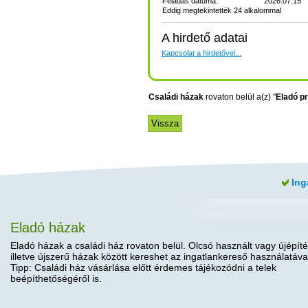
Feladás dátuma:
2026.07.15
Eddig megtekintették 24 alkalommal
A hirdető adatai
Kapcsolat a hirdetővel...
Családi házak
rovaton belül a(z) "
Eladó p
Ing
Eladó házak
Eladó házak a családi ház rovaton belül. Olcsó használt vagy újépíté
illetve újszerű házak között kereshet az ingatlankereső használatáva
Tipp: Családi ház vásárlása előtt érdemes tájékozódni a telek
beépíthetőségéről is.