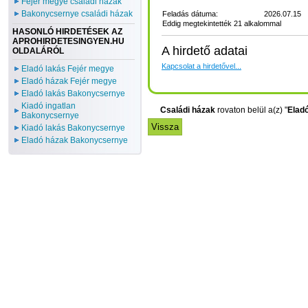
Fejér megye családi házak
Bakonycsernye családi házak
Feladás dátuma:
2026.07.15
Eddig megtekintették 21 alkalommal
HASONLÓ HIRDETÉSEK AZ
APROHIRDETESINGYEN.HU
A hirdető adatai
OLDALÁRÓL
Kapcsolat a hirdetővel...
Eladó lakás Fejér megye
Eladó házak Fejér megye
Eladó lakás Bakonycsernye
Kiadó ingatlan
Családi házak
rovaton belül a(z) "
Elad
Bakonycsernye
Kiadó lakás Bakonycsernye
Eladó házak Bakonycsernye