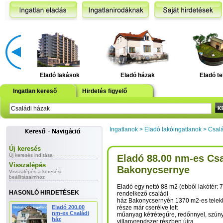
Eladó lakások
Eladó házak
Eladó te
Ingatlan kereső
Hirdetés figyelő
Ingatlanok
>
Eladó lakóingatlanok
>
Csalá
Új keresés
Új keresés indítása
Eladó 88.00 nm-es Csa
Visszalépés
Bakonycsernye
Visszalépés a keresési
beállításaimhoz
Eladó egy nettó 88 m2 (ebből lakótér: 7
HASONLÓ HIRDETÉSEK
rendelkező családi
ház Bakonycsernyén 1370 m2-es telekk
Eladó 200.00
része már cserélve lett
nm-es Családi
műanyag kétrétegűre, redőnnyel, szún
ház
villanyrendszer részben újra