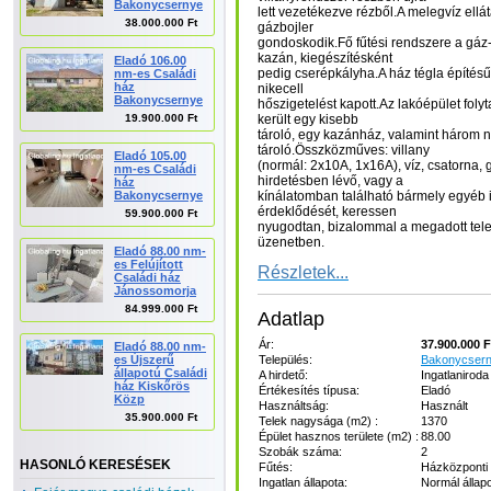
Bakonycsernye
lett vezetékezve rézből.A melegvíz ellát
38.000.000 Ft
gázbojler
gondoskodik.Fő fűtési rendszere a gáz
kazán, kiegészítésként
Eladó 106.00
pedig cserépkályha.A ház tégla építésű
nm-es Családi
ház
nikecell
Bakonycsernye
hőszigetelést kapott.Az lakóépület foly
19.900.000 Ft
került egy kisebb
tároló, egy kazánház, valamint három ny
tároló.Összközműves: villany
Eladó 105.00
(normál: 2x10A, 1x16A), víz, csatorna
nm-es Családi
hirdetésben lévő, vagy a
ház
Bakonycsernye
kínálatomban található bármely egyéb in
érdeklődését, keressen
59.900.000 Ft
nyugodtan, bizalommal a megadott tel
üzenetben.
Eladó 88.00 nm-
es Felújított
Részletek...
Családi ház
Jánossomorja
84.999.000 Ft
Adatlap
Ár:
37.900.000 F
Eladó 88.00 nm-
es Újszerű
Település:
Bakonycser
állapotú Családi
A hirdető:
Ingatlaniroda
ház Kiskőrös
Értékesítés típusa:
Eladó
Közp
Használtság:
Használt
35.900.000 Ft
Telek nagysága (m2) :
1370
Épület hasznos területe (m2) :
88.00
Szobák száma:
2
HASONLÓ KERESÉSEK
Fűtés:
Házközponti 
Ingatlan állapota:
Normál állap