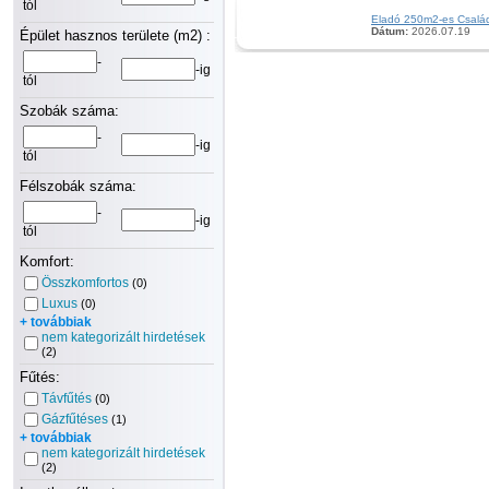
tól
Eladó 250m2-es Családi
Dátum:
2026.07.19
Épület hasznos területe (m2) :
-
-ig
tól
Szobák száma:
-
-ig
tól
Félszobák száma:
-
-ig
tól
Komfort:
Összkomfortos
(0)
Luxus
(0)
+ továbbiak
nem kategorizált hirdetések
(2)
Fűtés:
Távfűtés
(0)
Gázfűtéses
(1)
+ továbbiak
nem kategorizált hirdetések
(2)