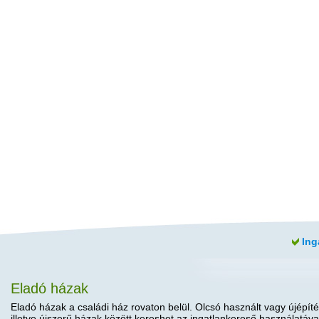
Ing
Eladó házak
Eladó házak a családi ház rovaton belül. Olcsó használt vagy újépíté
illetve újszerű házak között kereshet az ingatlankereső használatáva