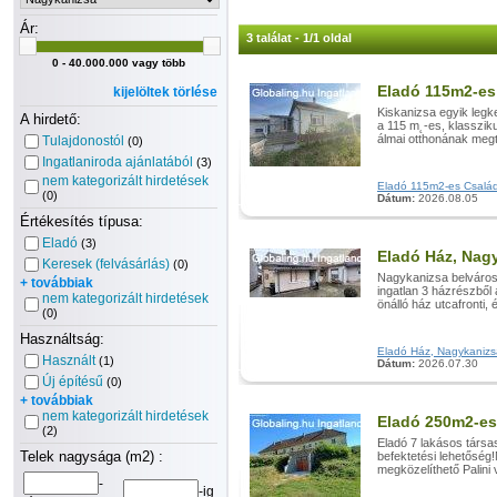
Ár:
3 találat - 1/1 oldal
0 - 40.000.000 vagy több
Eladó 115m2-es
kijelöltek törlése
Kiskanizsa egyik legk
A hirdető:
a 115 m˛-es, klasszik
álmai otthonának meg
Tulajdonostól
(0)
Ingatlaniroda ajánlatából
(3)
nem kategorizált hirdetések
Eladó 115m2-es Családi
(0)
Dátum:
2026.08.05
Értékesítés típusa:
Eladó
(3)
Eladó Ház, Nag
Keresek (felvásárlás)
(0)
Nagykanizsa belvárosá
+ továbbiak
ingatlan 3 házrészből 
nem kategorizált hirdetések
önálló ház utcafronti, é
(0)
Használtság:
Eladó Ház, Nagykanizsa 
Használt
(1)
Dátum:
2026.07.30
Új építésű
(0)
+ továbbiak
nem kategorizált hirdetések
Eladó 250m2-es
(2)
Eladó 7 lakásos társa
Telek nagysága (m2) :
befektetési lehetősé
megközelíthető Palini 
-
-ig