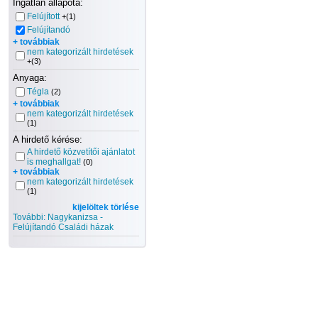
Ingatlan állapota:
Felújított
+(1)
Felújítandó
+ továbbiak
nem kategorizált hirdetések
+(3)
Anyaga:
Tégla
(2)
+ továbbiak
nem kategorizált hirdetések
(1)
A hirdető kérése:
A hirdető közvetítői ajánlatot
is meghallgat!
(0)
+ továbbiak
nem kategorizált hirdetések
(1)
kijelöltek törlése
További: Nagykanizsa -
Felújítandó Családi házak