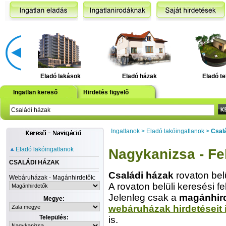
Eladó lakások
Eladó házak
Eladó te
Ingatlan kereső
Hirdetés figyelő
Ingatlanok
>
Eladó lakóingatlanok
>
Csal
Eladó lakóingatlanok
Nagykanizsa - Fe
CSALÁDI HÁZAK
Családi házak
rovaton bel
Webáruházak - Magánhirdetők:
A rovaton belüli keresési fe
Jelenleg csak a
magánhir
Megye:
webáruházak hirdetéseit 
Település:
is.