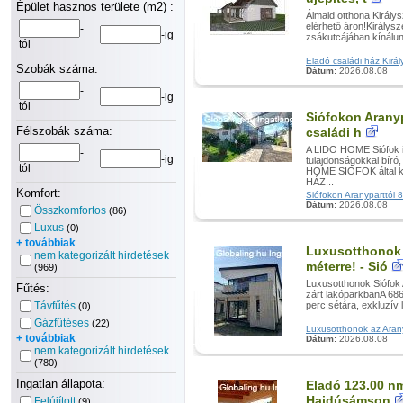
Épület hasznos területe (m2) :
Álmaid otthona Király
elérhető áron!Királysz
-
-ig
zsákutcájában kínálun
tól
Eladó családi ház Király
Szobák száma:
Dátum:
2026.08.08
-
-ig
tól
Siófokon Aranyp
Félszobák száma:
családi h
A LIDO HOME Siófok in
-
-ig
tulajdonságokkal b
tól
HOME SIÓFOK által k
HÁZ...
Komfort:
Siófokon Aranyparttól 80
Dátum:
2026.08.08
Összkomfortos
(86)
Luxus
(0)
+ továbbiak
Luxusotthonok 
nem kategorizált hirdetések
méterre! - Sió
(969)
Luxusotthonok Siófok 
Fűtés:
zárt lakóparkbanA 686
Távfűtés
perc sétára, exkluzív 
(0)
Gázfűtéses
(22)
Luxusotthonok az Aranyp
+ továbbiak
Dátum:
2026.08.08
nem kategorizált hirdetések
(780)
Ingatlan állapota:
Eladó 123.00 nm
Hajdúsámson
Felújított
(9)