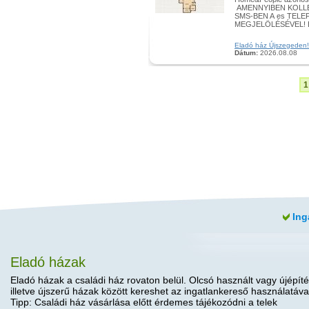
AMENNYIBEN KOLLÉ
SMS-BEN A es TEL
MEGJELÖLÉSÉVEL! E
Eladó ház Újszegeden! -
Dátum:
2026.08.08
1
Ing
Eladó házak
Eladó házak a családi ház rovaton belül. Olcsó használt vagy újépíté
illetve újszerű házak között kereshet az ingatlankereső használatáva
Tipp: Családi ház vásárlása előtt érdemes tájékozódni a telek