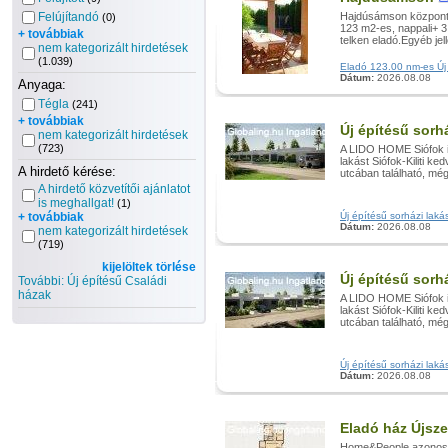
Felújítandó
Hajdúsámson központjá
(0)
123 m2-es, nappali+ 3
+ továbbiak
telken eladó.Egyéb jell
nem kategorizált hirdetések
(1.039)
Eladó 123.00 nm-es Új 
Dátum:
2026.08.08
Anyaga:
Tégla
(241)
+ továbbiak
Új építésű sorh
nem kategorizált hirdetések
(723)
A LIDO HOME Siófok in
lakást Siófok-Kiliti k
A hirdető kérése:
utcában található, még
A hirdető közvetítői ajánlatot
is meghallgat!
(1)
+ továbbiak
Új építésű sorházi lakás
Dátum:
2026.08.08
nem kategorizált hirdetések
(719)
kijelöltek törlése
Új építésű sorh
További: Új építésű Családi
házak
A LIDO HOME Siófok in
lakást Siófok-Kiliti k
utcában található, még
Új építésű sorházi lakás
Dátum:
2026.08.08
Eladó ház Újsz
Home&People azonosít