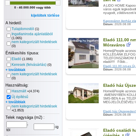
A LIDO HOME Kaposvár
0 - 40.000.000 vagy több
város egyik legkedve
nyugodt, zöldövezeti 
kijelöltek törlése
Kaposváron ikerház elad
A hirdető:
Dátum:
2026.08.08
Tulajdonostól
(1)
Ingatlaniroda ajánlatából
(1.065)
Eladó 111.00 nm
nem kategorizált hirdetések
Móraváros
(0)
Home&People azonos
Értékesítés típusa:
KOLLÉGÁNK ELFOGL
TELEFONSZÁMON! Bel
Eladó
(1.066)
eladó!!!! Főbb...
Keresek (felvásárlás)
(0)
Eladó 111.00 nm-es Új 
+ továbbiak
Dátum:
2026.08.08
nem kategorizált hirdetések
(0)
Használtság:
Eladó ház Újsz
Használt
+(4.374)
Home&People azonosít
AMENNYIBEN KOLLÉ
Új építésű
SMS-BEN A es TEL
+ továbbiak
MEGJELÖLÉSÉVEL! E
nem kategorizált hirdetések
+(1.853)
Eladó ház Újszegeden! -
Dátum:
2026.08.08
Telek nagysága (m2) :
-
-ig
tól
Eladó családi h
újépítés, t