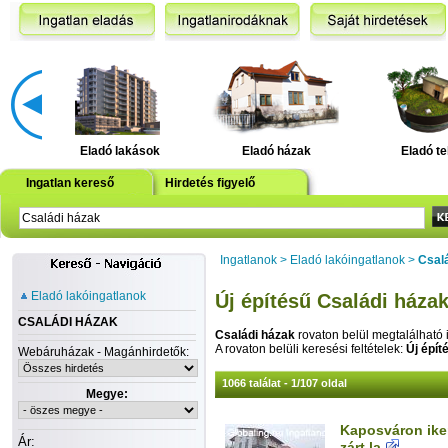
Eladó lakások
Eladó házak
Eladó te
Ingatlan kereső
Hirdetés figyelő
Ingatlanok
>
Eladó lakóingatlanok
>
Csal
Eladó lakóingatlanok
Új építésű Családi háza
CSALÁDI HÁZAK
Családi házak
rovaton belül megtalálható 
A rovaton belüli keresési feltételek:
Új épít
Webáruházak - Magánhirdetők:
1066 találat - 1/107 oldal
Megye:
Kaposváron iker
Ár:
zárt la