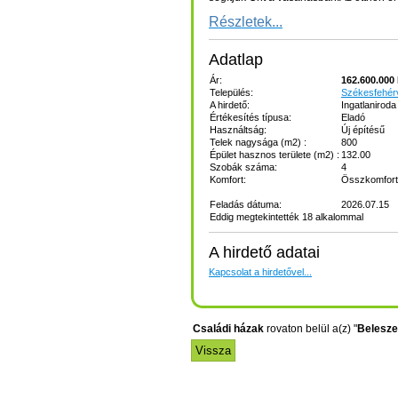
Részletek...
Adatlap
Ár:
162.600.000 
Település:
Székesfehér
A hirdető:
Ingatlaniroda
Értékesítés típusa:
Eladó
Használtság:
Új építésű
Telek nagysága (m2) :
800
Épület hasznos területe (m2) :
132.00
Szobák száma:
4
Komfort:
Összkomfor
Feladás dátuma:
2026.07.15
Eddig megtekintették 18 alkalommal
A hirdető adatai
Kapcsolat a hirdetővel...
Családi házak
rovaton belül a(z) "
Belesze