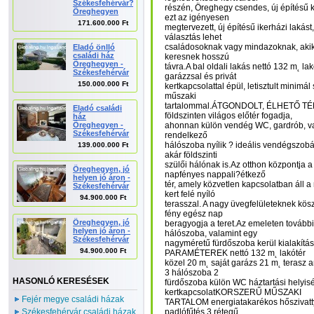
Székesfehérvár?
részén, Öreghegy csendes, új építésű 
Öreghegyen
ezt az igényesen
171.600.000 Ft
megtervezett, új építésű ikerházi lakást
választás lehet
családosoknak vagy mindazoknak, akik
Eladó önlló
családi ház
keresnek hosszú
Öreghegyen -
távra.A bal oldali lakás nettó 132 m˛ lakó
Székesfehérvár
garázzsal és privát
150.000.000 Ft
kertkapcsolattal épül, letisztult minimál
műszaki
tartalommal.ÁTGONDOLT, ÉLHETŐ T
Eladó családi
földszinten világos előtér fogadja,
ház
Öreghegyen -
ahonnan külön vendég WC, gardrób, val
Székesfehérvár
rendelkező
hálószoba nyílik ? ideális vendégszob
139.000.000 Ft
akár földszinti
szülői hálónak is.Az otthon központja a
Öreghegyen, jó
napfényes nappali?étkező
helyen jó áron -
tér, amely közvetlen kapcsolatban áll 
Székesfehérvár
kert felé nyíló
94.900.000 Ft
terasszal. A nagy üvegfelületeknek kö
fény egész nap
Öreghegyen, jó
beragyogja a teret.Az emeleten tovább
helyen jó áron -
hálószoba, valamint egy
Székesfehérvár
nagyméretű fürdőszoba kerül kialakítá
94.900.000 Ft
PARAMÉTEREK nettó 132 m˛ lakótér
közel 20 m˛ saját garázs 21 m˛ terasz 
3 hálószoba 2
HASONLÓ KERESÉSEK
fürdőszoba külön WC háztartási helyisé
kertkapcsolatKORSZERŰ MŰSZAKI
Fejér megye családi házak
TARTALOM energiatakarékos hőszivatty
Székesfehérvár családi házak
padlófűtés 3 rétegű