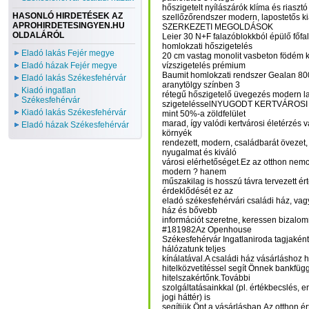
hőszigetelt nyílászárók klíma és riasztó
HASONLÓ HIRDETÉSEK AZ
szellőzőrendszer modern, lapostetős 
APROHIRDETESINGYEN.HU
SZERKEZETI MEGOLDÁSOK
OLDALÁRÓL
Leier 30 N+F falazóblokkból épülő főfal
homlokzati hőszigetelés
Eladó lakás Fejér megye
20 cm vastag monolit vasbeton födém 
Eladó házak Fejér megye
vízszigetelés prémium
Baumit homlokzati rendszer Gealan 8
Eladó lakás Székesfehérvár
aranytölgy színben 3
Kiadó ingatlan
rétegű hőszigetelő üvegezés modern la
Székesfehérvár
szigetelésselNYUGODT KERTVÁROSI 
Kiadó lakás Székesfehérvár
mint 50%-a zöldfelület
marad, így valódi kertvárosi életérzés vá
Eladó házak Székesfehérvár
környék
rendezett, modern, családbarát övezet,
nyugalmat és kiváló
városi elérhetőséget.Ez az otthon nemc
modern ? hanem
műszakilag is hosszú távra tervezett ért
érdeklődését ez az
eladó székesfehérvári családi ház, va
ház és bővebb
információt szeretne, keressen bizalo
#181982Az Openhouse
Székesfehérvár Ingatlaniroda tagjakén
hálózatunk teljes
kínálatával.A családi ház vásárláshoz h
hitelközvetítéssel segít Önnek bankfüg
hitelszakértőnk.További
szolgáltatásainkkal (pl. értékbecslés, e
jogi háttér) is
segítjük Önt a vásárlásban.Az otthon ért