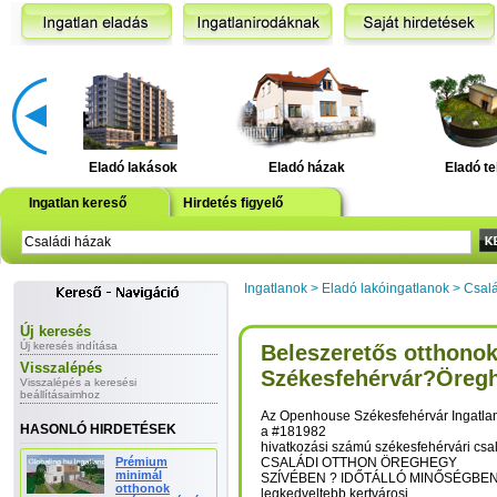
Eladó lakások
Eladó házak
Eladó te
Ingatlan kereső
Hirdetés figyelő
Ingatlanok
>
Eladó lakóingatlanok
>
Csalá
Új keresés
Új keresés indítása
Beleszeretős otthono
Visszalépés
Székesfehérvár?Öreg
Visszalépés a keresési
beállításaimhoz
Az Openhouse Székesfehérvár Ingatlan
HASONLÓ HIRDETÉSEK
a #181982
hivatkozási számú székesfehérvári c
Prémium
CSALÁDI OTTHON ÖREGHEGY
minimál
SZÍVÉBEN ? IDŐTÁLLÓ MINŐSÉGBEN S
otthonok
legkedveltebb kertvárosi