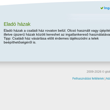
Ing
Eladó házak
Eladó házak a családi ház rovaton belül. Olcsó használt vagy újépíté
illetve újszerű házak között kereshet az ingatlankereső használatáva
Tipp: Családi ház vásárlása előtt érdemes tájékozódni a telek
beépíthetőségéről is.
2009-2026 © glob
Felhasználási feltételek
|
Ad