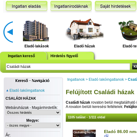
Eladó lakások
Eladó házak
Eladó te
Ingatlan kereső
Hirdetés figyelő
Ingatlanok
>
Eladó lakóingatlanok
>
Csal
Eladó lakóingatlanok
Felújított Családi házak
CSALÁDI HÁZAK
Családi házak
rovaton belül megtalálható 
A rovaton belüli keresési feltételek:
Felújíto
Webáruházak - Magánhirdetők:
1105 találat - 1/111 oldal
Megye:
Eladó 86.00 nm-
Ár: