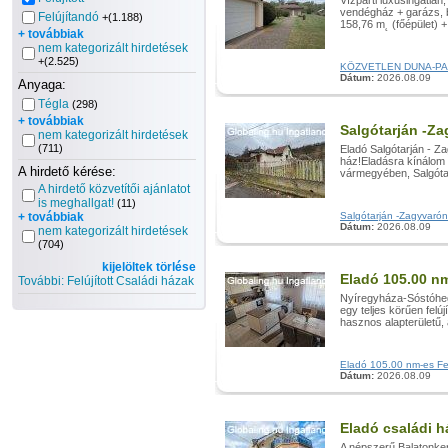
Vízparti luxusingatlan
vendégház + garázs, be
Felújítandó
+(1.188)
158,76 m˛ (főépület) +
+ továbbiak
nem kategorizált hirdetések
+(2.525)
KÖZVETLEN DUNA-PARTI 
Dátum:
2026.08.09
Anyaga:
Tégla
(298)
+ továbbiak
Salgótarján -Za
nem kategorizált hirdetések
(711)
Eladó Salgótarján - Z
ház!Eladásra kínálom 
A hirdető kérése:
vármegyében, Salgótar
A hirdető közvetítői ajánlatot
is meghallgat!
(11)
+ továbbiak
Salgótarján -Zagyvaróna
Dátum:
2026.08.09
nem kategorizált hirdetések
(704)
kijelöltek törlése
Eladó 105.00 nm
További: Felújított Családi házak
Nyíregyháza-Sóstóheg
egy teljes körűen felúj
hasznos alapterületű,
Eladó 105.00 nm-es Felú
Dátum:
2026.08.09
Eladó családi h
A népszerű Balatonke