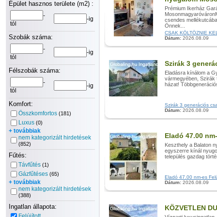
Épület hasznos területe (m2) :
Prémium Ikerház Gará
MosonmagyaróváronMo
-
-ig
csendes mellékutcában 
tól
Önnek...
CSAK KÖLTÖZNIE KELL!
Szobák száma:
Dátum:
2026.08.09
-
-ig
tól
Szirák 3 generá
Félszobák száma:
Eladásra kínálom a Gy
vármegyében, Szirák 
-
házat! Többgenerációs
-ig
tól
Komfort:
Szirák 3 generációs csal
Dátum:
2026.08.09
Összkomfortos
(181)
Luxus
(0)
+ továbbiak
Eladó 47.00 nm-
nem kategorizált hirdetések
(852)
Keszthely a Balaton n
egyszerre kínál nyugodt
Fűtés:
település gazdag történ
Távfűtés
(1)
Gázfűtéses
(65)
Eladó 47.00 nm-es Felúj
+ továbbiak
Dátum:
2026.08.09
nem kategorizált hirdetések
(388)
Ingatlan állapota:
KÖZVETLEN DUN
Felújított