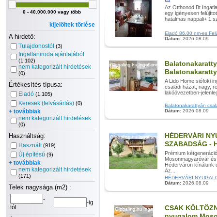
Az Otthonod Bt Ingatl
0 - 40.000.000 vagy több
egy igényesen felújít
hatalmas nappali+ 1 s
kijelöltek törlése
Eladó 86.00 nm-es Felúj
A hirdető:
Dátum:
2026.08.09
Tulajdonostól
(3)
Ingatlaniroda ajánlatából
(1.102)
Balatonakaratty
nem kategorizált hirdetések
Balatonakaratt
(0)
A Lido Home siófoki in
Értékesítés típusa:
családi házat, nagy, r
lakóövezetben-jelenleg
Eladó
(1.105)
Keresek (felvásárlás)
(0)
Balatonakarattyán csalá
+ továbbiak
Dátum:
2026.08.09
nem kategorizált hirdetések
(0)
HÉDERVÁRI NY
Használtság:
SZABADSÁG - H
Használt
(919)
Prémium kétgeneráció
Új építésű
(9)
Mosonmagyaróvár és G
+ továbbiak
Héderváron kínálunk e
nem kategorizált hirdetések
Az...
(171)
HÉDERVÁRI NYUGALOM,
Dátum:
2026.08.09
Telek nagysága (m2) :
-
-ig
tól
CSAK KÖLTÖZNI
nyugalom Mos