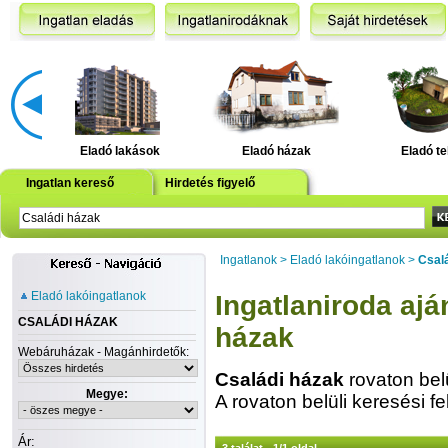
Eladó lakások
Eladó házak
Eladó te
Ingatlan kereső
Hirdetés figyelő
Ingatlanok
>
Eladó lakóingatlanok
>
Csal
Eladó lakóingatlanok
Ingatlaniroda ajá
CSALÁDI HÁZAK
házak
Webáruházak - Magánhirdetők:
Családi házak
rovaton bel
Megye:
A rovaton belüli keresési fe
Ár: