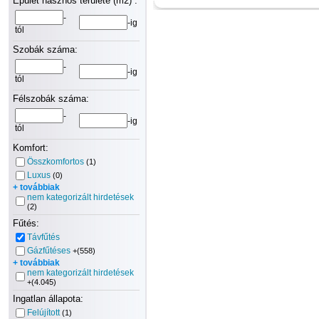
Épület hasznos területe (m2) :
-
-ig
tól
Szobák száma:
-
-ig
tól
Félszobák száma:
-
-ig
tól
Komfort:
Összkomfortos
(1)
Luxus
(0)
+ továbbiak
nem kategorizált hirdetések
(2)
Fűtés:
Távfűtés
Gázfűtéses
+(558)
+ továbbiak
nem kategorizált hirdetések
+(4.045)
Ingatlan állapota:
Felújított
(1)