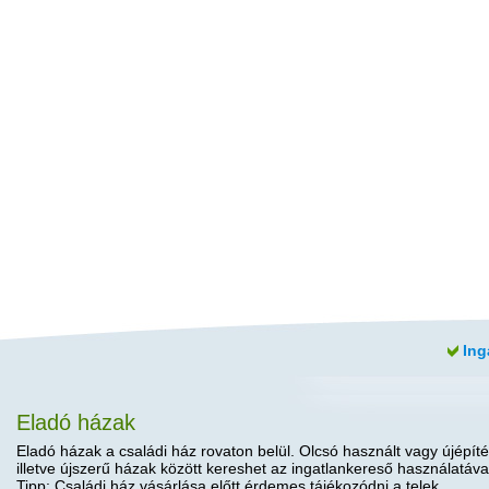
Ing
Eladó házak
Eladó házak a családi ház rovaton belül. Olcsó használt vagy újépíté
illetve újszerű házak között kereshet az ingatlankereső használatáva
Tipp: Családi ház vásárlása előtt érdemes tájékozódni a telek