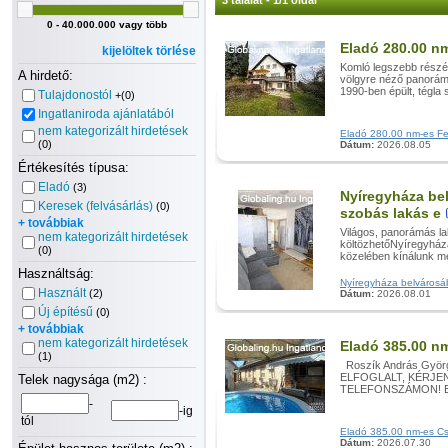
3 találat - 1/1 oldal
0 - 40.000.000 vagy több
Eladó 280.00 nm
kijelöltek törlése
Komló legszebb részén
A hirdető:
völgyre néző panorámá
1990-ben épült, tégla 
Tulajdonostól
+(0)
Ingatlaniroda ajánlatából
nem kategorizált hirdetések
Eladó 280.00 nm-es Felú
(0)
Dátum:
2026.08.05
Értékesítés típusa:
Eladó
(3)
Nyíregyháza be
Keresek (felvásárlás)
(0)
szobás lakás e
+ továbbiak
Világos, panorámás l
nem kategorizált hirdetések
költözhetőNyíregyháza
(0)
közelében kínálunk meg
Használtság:
Nyíregyháza belvárosáb
Használt
(2)
Dátum:
2026.08.01
Új építésű
(0)
+ továbbiak
nem kategorizált hirdetések
Eladó 385.00 n
(1)
Roszík András Györ
ELFOGLALT, KÉRJEN
Telek nagysága (m2) :
TELEFONSZÁMON! Elad
-
-ig
tól
Eladó 385.00 nm-es Csa
Dátum:
2026.07.30