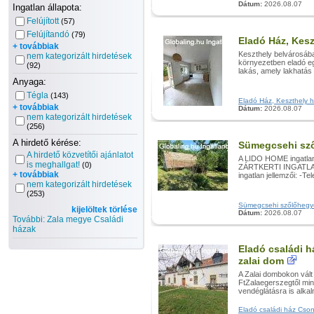
Dátum:
2026.08.07
Ingatlan állapota:
Felújított
(57)
Felújítandó
(79)
Eladó Ház, Kesz
+ továbbiak
Keszthely belvárosába
nem kategorizált hirdetések
környezetben eladó egy
(92)
lakás, amely lakhatás m
Anyaga:
Tégla
(143)
Eladó Ház, Keszthely hir
+ továbbiak
Dátum:
2026.08.07
nem kategorizált hirdetések
(256)
A hirdető kérése:
Sümegcsehi sző
A hirdető közvetítői ajánlatot
A LIDO HOME ingatla
is meghallgat!
(0)
ZÁRTKERTI INGATLA
+ továbbiak
ingatlan jellemzői: -Te
nem kategorizált hirdetések
(253)
Sümegcsehi szőlőhegyen
kijelöltek törlése
Dátum:
2026.08.07
További: Zala megye Családi
házak
Eladó családi 
zalai dom
A Zalai dombokon vált
FtZalaegerszegtől min
vendéglátásra is alkal
Eladó családi ház Cson