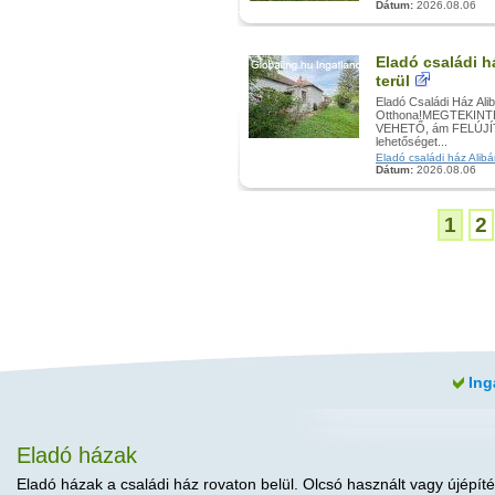
Dátum:
2026.08.06
Eladó családi h
terül
Eladó Családi Ház Alib
Otthona!MEGTEKINT
VEHETŐ, ám FELÚJÍTÁ
lehetőséget...
Eladó családi ház Alibán
Dátum:
2026.08.06
1
2
Ing
Eladó házak
Eladó házak a családi ház rovaton belül. Olcsó használt vagy újépíté