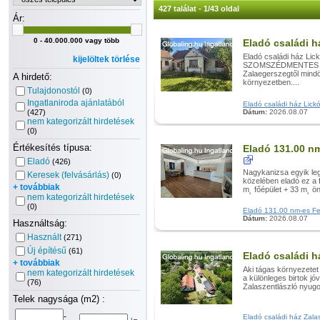
427 találat - 1/43 oldal
Ár:
0 - 40.000.000 vagy több
Eladó családi 
Eladó családi ház Lic
kijelöltek törlése
SZOMSZÉDMENTES kö
Zalaegerszegtől mindö
A hirdető:
környezetben....
Tulajdonostól
(0)
Ingatlaniroda ajánlatából
Eladó családi ház Lick
(427)
Dátum:
2026.08.07
nem kategorizált hirdetések
(0)
Értékesítés típusa:
Eladó 131.00 nm
Eladó
(426)
Nagykanizsa egyik leg
Keresek (felvásárlás)
(0)
közelében eladó ez a 
+ továbbiak
m˛ főépület + 33 m˛ öná
nem kategorizált hirdetések
(0)
Eladó 131.00 nm-es Felú
Dátum:
2026.08.07
Használtság:
Használt
(271)
Új építésű
(61)
Eladó családi h
+ továbbiak
Aki tágas környezetet
nem kategorizált hirdetések
a különleges birtok jóv
(76)
Zalaszentlászló nyugo
Telek nagysága (m2) :
-
Eladó családi ház Zalasz