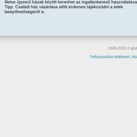
illetve újszerű házak között kereshet az ingatlankereső használatáva
Tipp: Családi ház vásárlása előtt érdemes tájékozódni a telek
beépíthetőségéről is.
2009-2026 © glob
Felhasználási feltételek
|
Ad