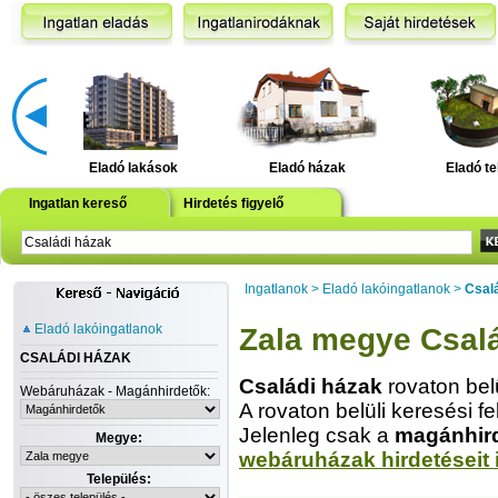
Eladó lakások
Eladó házak
Eladó te
Ingatlan kereső
Hirdetés figyelő
Ingatlanok
>
Eladó lakóingatlanok
>
Csal
Eladó lakóingatlanok
Zala megye Csal
CSALÁDI HÁZAK
Családi házak
rovaton bel
Webáruházak - Magánhirdetők:
A rovaton belüli keresési fe
Jelenleg csak a
magánhir
Megye:
webáruházak hirdetéseit 
Település: