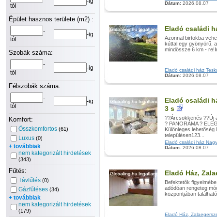
-ig
Dátum:
2026.08.07
tól
Épület hasznos területe (m2) :
Eladó családi h
-
-ig
Azonnal birtokba vehet
tól
kúttal egy gyönyörű, 
mindössze 6 km - re!I
Szobák száma:
-
-ig
Eladó családi ház Teská
tól
Dátum:
2026.08.07
Félszobák száma:
-
Eladó családi há
-ig
tól
3 s
??Árcsökkenés ??Új
Komfort:
? PANORÁMA ? ELE
Összkomfortos
(61)
Különleges lehetőség 
településen123...
Luxus
(0)
Eladó családi ház Nagypá
+ továbbiak
Dátum:
2026.08.07
nem kategorizált hirdetések
(343)
Fűtés:
Eladó Ház, Zal
Távfűtés
(0)
Befektetők figyelmébe
adódóan rengeteg mód
Gázfűtéses
(34)
központjában található
+ továbbiak
nem kategorizált hirdetések
(179)
Eladó Ház, Zalaegerszeg