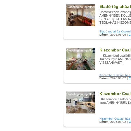
Eladó téglaház
Home&People azonosí
AMENNYIBEN KOLLÉ
BEN AZ INGATLAN 
TÉGLAHÁZ KISZOMBOR
Eladó téglaház Kiszombo
Dátum:
2026.08.06 |
C
Kiszombor Csal
Kiszombori családi 
Takács Imre AMENN
VISSZAHÍVÁST...
Kiszombor Családi ház e
Dátum:
2026.08.02 |
C
Kiszombor Csal
Kiszombori családi h
Imre AMENNYIBEN K
Kiszombor Családi ház e
Dátum:
2026.08.02 |
C