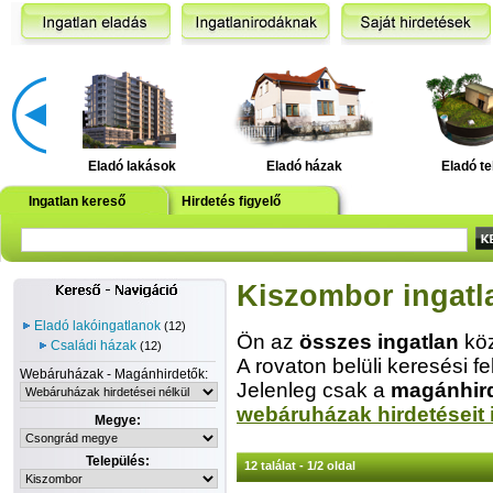
Eladó lakások
Eladó házak
Eladó te
Ingatlan kereső
Hirdetés figyelő
Kiszombor ingatl
Eladó lakóingatlanok
(12)
Ön az
összes ingatlan
köz
Családi házak
(12)
A rovaton belüli keresési fe
Webáruházak - Magánhirdetők:
Jelenleg csak a
magánhir
webáruházak hirdetéseit 
Megye:
Település:
12 találat - 1/2 oldal