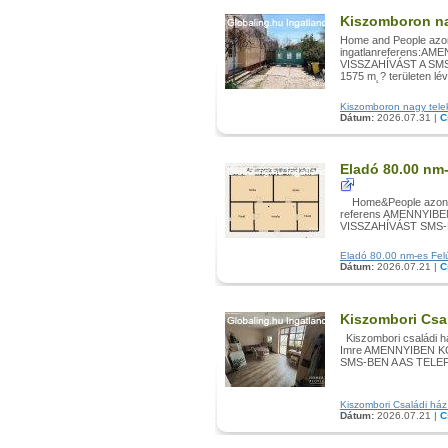
Kiszomboron na
Home and People azon
ingatlanreferens:
VISSZAHÍVÁST A SMS
1575 m˛? területen lévő
Kiszomboron nagy telekk
Dátum:
2026.07.31 |
C
Eladó 80.00 nm-
Home&People azonosí
referens AMENNYI
VISSZAHÍVÁST SMS-
Eladó 80.00 nm-es Felúj
Dátum:
2026.07.21 |
C
Kiszombori Csal
Kiszombori családi h
Imre AMENNYIBEN 
SMS-BEN A AS TELE
Kiszombori Családi ház 
Dátum:
2026.07.21 |
C