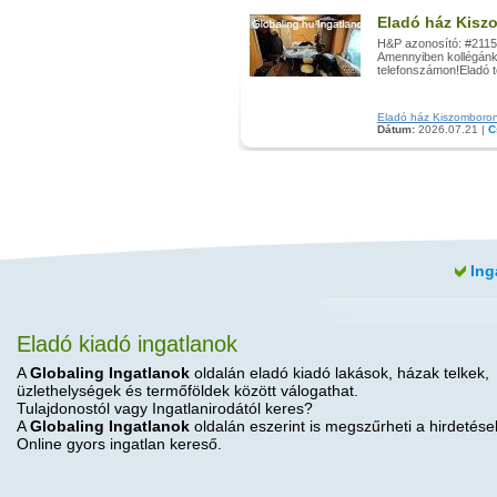
Eladó ház Kisz
H&P azonosító: #2115
Amennyiben kollégánk 
telefonszámon!Eladó t
Eladó ház Kiszomboron h
Dátum:
2026.07.21 |
C
Ing
Eladó kiadó ingatlanok
A
Globaling Ingatlanok
oldalán eladó kiadó lakások, házak telkek,
üzlethelységek és termőföldek között válogathat.
Tulajdonostól vagy Ingatlanirodától keres?
A
Globaling Ingatlanok
oldalán eszerint is megszűrheti a hirdetése
Online gyors ingatlan kereső.