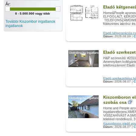
Ár:
Eladó kétgener
Home&People azonos
0 - 5.000.000 vagy több
ELFOGLALT, KÉRJEN
TELEFONSZÁMON!Eladó
További Kiszombor ingatlanok
földszintes lakrész és.
ingatlanok
Eladó kétgenerációs csa
Dátum:
2026.08.09 |
C
Eladó szerkeze
H&P azonosító: #2311
Amennyiben kollégánk 
telefonszámon! Eladó 
Eladó szerkezetkész há
Dátum:
2026.08.07 |
C
Kiszomboron ela
szobás csa
Home and People azo
ingatlanreferens:
VISSZAHÍVÁST A SMS
telekkel rendelkező, 3
Kiszomboron eladó egy n
Dátum:
2026.08.07 |
C