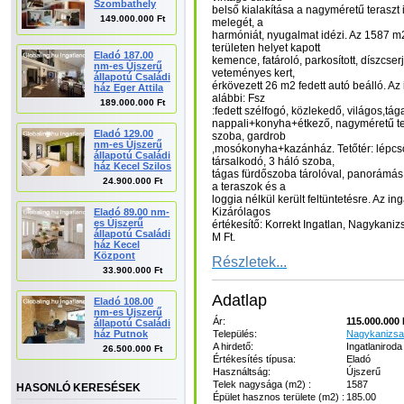
Szombathely
belső kialakítása a nagyméretű teraszt i
149.000.000 Ft
melegét, a
harmóniát, nyugalmat idézi. Az 1587 
területen helyet kapott
Eladó 187.00
kemence, fatároló, parkosított, díszcse
nm-es Újszerű
veteményes kert,
állapotú Családi
érkövezett 26 m2 fedett autó beálló. Az
ház Eger Attila
alábbi: Fsz
189.000.000 Ft
:fedett szélfogó, közlekedő, világos,tága
nappali+konyha+étkező, nagyméretű tera
Eladó 129.00
szoba, gardrob
nm-es Újszerű
,mosókonyha+kazánház. Tetőtér: lépcs
állapotú Családi
társalkodó, 3 háló szoba,
ház Kecel Szilos
tágas fürdőszoba tárolóval, panorámás
24.900.000 Ft
a teraszok és a
loggia nélkül került feltüntetésre. Az i
Kizárólagos
Eladó 89.00 nm-
es Újszerű
értékesítő: Korrekt Ingatlan, Nagykanizs
állapotú Családi
M Ft.
ház Kecel
Központ
Részletek...
33.900.000 Ft
Adatlap
Eladó 108.00
nm-es Újszerű
Ár:
115.000.000 
állapotú Családi
ház Putnok
Település:
Nagykanizsa
A hirdető:
Ingatlaniroda
26.500.000 Ft
Értékesítés típusa:
Eladó
Használtság:
Újszerű
Telek nagysága (m2) :
1587
HASONLÓ KERESÉSEK
Épület hasznos területe (m2) :
185.00