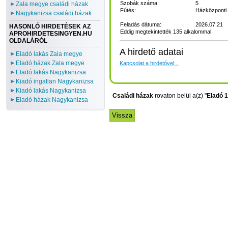
Szobák száma:
5
Zala megye családi házak
Fűtés:
Házközponti 
Nagykanizsa családi házak
Feladás dátuma:
2026.07.21
HASONLÓ HIRDETÉSEK AZ
Eddig megtekintették 135 alkalommal
APROHIRDETESINGYEN.HU
OLDALÁRÓL
A hirdető adatai
Eladó lakás Zala megye
Eladó házak Zala megye
Kapcsolat a hirdetővel...
Eladó lakás Nagykanizsa
Kiadó ingatlan Nagykanizsa
Kiadó lakás Nagykanizsa
Családi házak
rovaton belül a(z) "
Eladó 1
Eladó házak Nagykanizsa