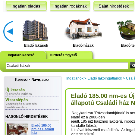
Eladó lakások
Eladó házak
Eladó te
Ingatlan kereső
Hirdetés figyelő
Ingatlanok
>
Eladó lakóingatlanok
>
Csalá
Új keresés
Új keresés indítása
Eladó 185.00 nm-es Ú
Visszalépés
állapotú Családi ház 
Visszalépés a keresési
beállításaimhoz
Nagykanizsa "Rózsadombjának" is ne
HASONLÓ HIRDETÉSEK
eladó ez a 2000-ben
épült, 185 m2 hasznos lakóterű, impozá
Eladó 185.00
kandalló fűtésű,
nm-es Családi
klímával felszerelt családi ház. Az inga
ház
vintage stílusú