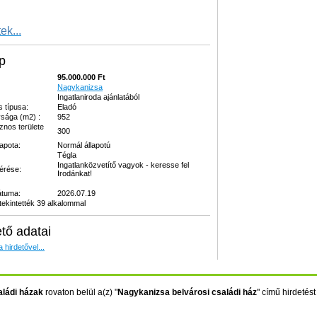
ek...
p
95.000.000 Ft
Nagykanizsa
Ingatlaniroda ajánlatából
s típusa:
Eladó
sága (m2) :
952
znos területe
300
lapota:
Normál állapotú
Tégla
Ingatlanközvetítő vagyok - keresse fel
kérése:
Irodánkat!
átuma:
2026.07.19
ekintették 39 alkalommal
ető adatai
 hirdetővel...
ládi házak
rovaton belül a(z) "
Nagykanizsa belvárosi családi ház
" című hirdetést 