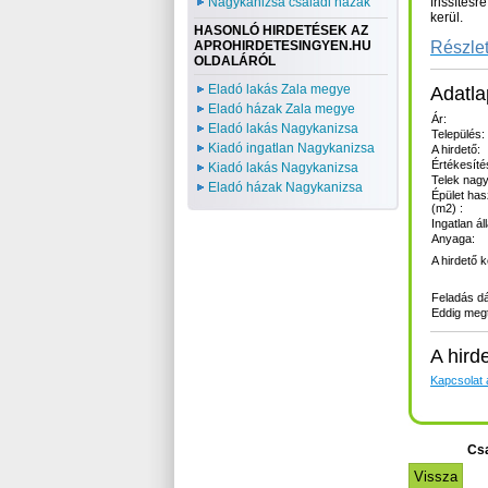
frissítésre
Nagykanizsa családi házak
kerül.
HASONLÓ HIRDETÉSEK AZ
Részlet
APROHIRDETESINGYEN.HU
OLDALÁRÓL
Eladó lakás Zala megye
Adatla
Eladó házak Zala megye
Ár:
Eladó lakás Nagykanizsa
Település:
Kiadó ingatlan Nagykanizsa
A hirdető:
Értékesíté
Kiadó lakás Nagykanizsa
Telek nagy
Eladó házak Nagykanizsa
Épület has
(m2) :
Ingatlan ál
Anyaga:
A hirdető 
Feladás d
Eddig megt
A hird
Kapcsolat a
Csa