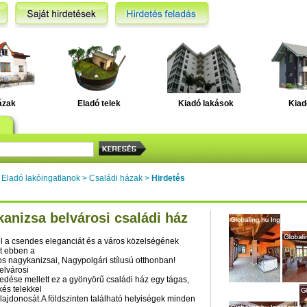
ázak
Eladó telek
Kiadó lakások
Kiad
>
Eladó lakóingatlanok
>
Családi házak
>
Hirdetés
anizsa belvárosi családi ház
l a csendes eleganciát és a város közelségének
t ebben a
os nagykanizsai, Nagypolgári stílusú otthonban!
elvárosi
edése mellett ez a gyönyörű családi ház egy tágas,
és telekkel
tulajdonosát.A földszinten található helyiségek minden