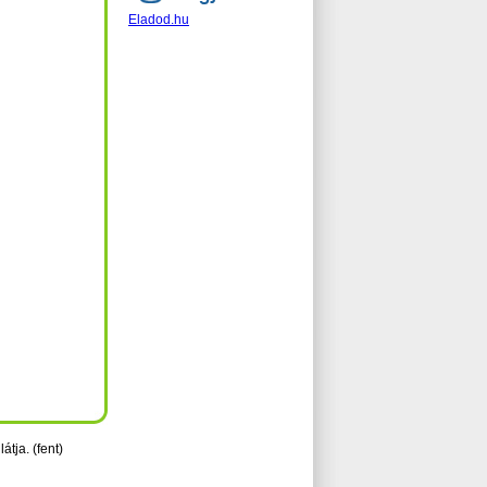
Eladod.hu
látja. (fent)