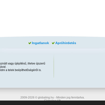
Ingatlanok
Apróhirdetés
znált vagy újépítésű, illetve újszerű
ával.
dni a telek beépíthetőségéről is.
2009-2026 © globaling.hu - Minden jog fenntartva.
Globaling Kft.
Felhasználási feltételek
|
Adatvédelem
|
Cookie
|
Impresszum
|
Több infó