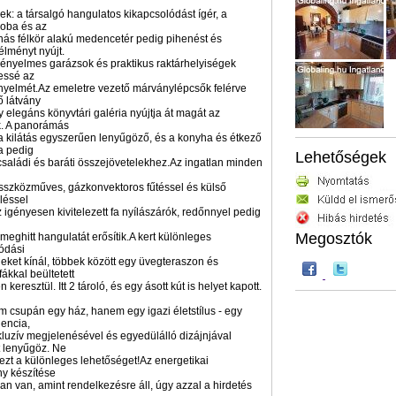
nek: a társalgó hangulatos kikapcsolódást ígér, a
oba és az
nás félkör alakú medencetér pedig pihenést és
élményt nyújt.
kényelmes garázsok és praktikus raktárhelyiségek
jessé az
nyelmét.Az emeletre vezető márványlépcsők felérve
 látvány
y elegáns könyvtári galéria nyújtja át magát az
k. A panorámás
 a kilátás egyszerűen lenyűgöző, és a konyha és étkező
a pedig
Lehetőségek
 családi és baráti összejövetelekhez.Az ingatlan minden
 összközműves, gázkonvektoros fűtéssel és külső
léssel
Az igényesen kivitelezett fa nyílászárók, redőnnyel pedig
Megosztók
meghitt hangulatát erősítik.A kert különleges
ódási
eket kínál, többek között egy üvegteraszon és
ákkal beültetett
n keresztül. Itt 2 tároló, és egy ásott kút is helyet kapott.
m csupán egy ház, hanem egy igazi életstílus - egy
dencia,
luzív megjelenésével és egyedülálló dizájnjával
 lenyűgöz. Ne
 ezt a különleges lehetőséget!Az energetikai
ny készítése
an van, amint rendelkezésre áll, úgy azzal a hirdetés