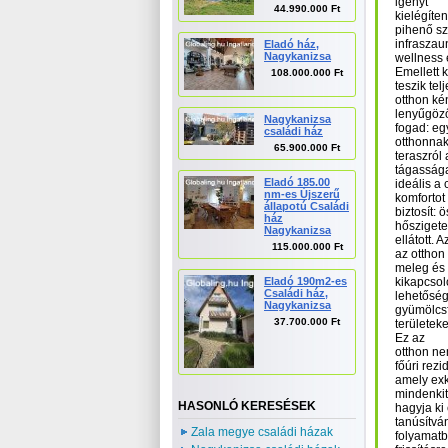
igényt
44.990.000 Ft
kielégíte
pihenő sz
infraszau
Eladó ház,
Nagykanizsa
wellness 
Emellett 
108.000.000 Ft
teszik tel
otthon ké
lenyűgöző
Nagykanizsa
fogad: eg
családi ház
otthonna
65.900.000 Ft
teraszról
tágasság
Eladó 185.00
ideális a
nm-es Újszerű
komfortot
állapotú Családi
biztosít:
ház
hőszigete
Nagykanizsa
ellátott. 
115.000.000 Ft
az otthon
meleg és 
Eladó 190m2-es
kikapcsol
Családi ház,
lehetőség
Nagykanizsa
gyümölcsf
37.700.000 Ft
területeke
Ez az
otthon ne
főúri rezi
amely exk
mindenkit
HASONLÓ KERESÉSEK
hagyja ki
tanúsítvá
Zala megye családi házak
folyamatb