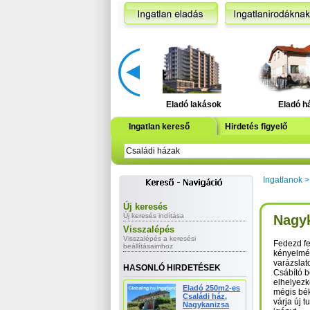
Eladó lakások
Eladó h
Ingatlan kereső
Hirdetés figyelő
Ingatlanok
Új keresés
Új keresés indítása
Nagyk
Visszalépés
Visszalépés a keresési
Fedezd fe
beállításaimhoz
kényelmé
varázslat
HASONLÓ HIRDETÉSEK
Csábító b
elhelyezk
Eladó 250m2-es
mégis bék
Családi ház,
várja új 
Nagykanizsa