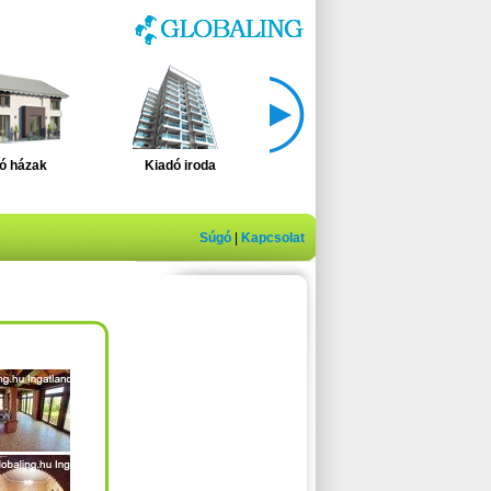
ó házak
Kiadó iroda
Eladó üzlethelység
El
Súgó
|
Kapcsolat