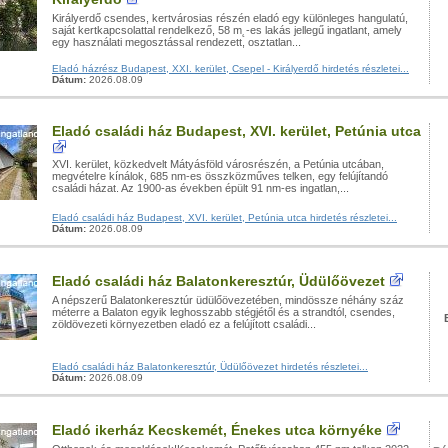
Királyerdő csendes, kertvárosias részén eladó egy különleges hangulatú,
saját kertkapcsolattal rendelkező, 58 m˛-es lakás jellegű ingatlant, amely
egy használati megosztással rendezett, osztatlan...
Eladó házrész Budapest, XXI. kerület, Csepel - Királyerdő hirdetés részletei...
Dátum:
2026.08.09
Eladó családi ház Budapest, XVI. kerület, Petúnia utca
XVI. kerület, közkedvelt Mátyásföld városrészén, a Petúnia utcában,
megvételre kínálok, 685 nm-es összközműves telken, egy felújítandó
családi házat. Az 1900-as években épült 91 nm-es ingatlan,...
Eladó családi ház Budapest, XVI. kerület, Petúnia utca hirdetés részletei...
Dátum:
2026.08.09
Eladó családi ház Balatonkeresztúr, Üdülőövezet
A népszerű Balatonkeresztúr üdülőövezetében, mindössze néhány száz
méterre a Balaton egyik leghosszabb stégjétől és a strandtól, csendes,
zöldövezeti környezetben eladó ez a felújított családi...
Eladó családi ház Balatonkeresztúr, Üdülőövezet hirdetés részletei...
Dátum:
2026.08.09
Eladó ikerház Kecskemét, Énekes utca környéke