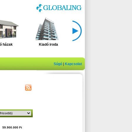
ó házak
Kiadó iroda
Eladó üzlethelység
El
Súgó
|
Kapcsolat
59.900.000 Ft