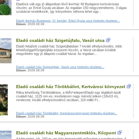
Eladóvá vált egy jó állapotban lévő ikerház fél Budapest kertvárosias
részén, az Erkel Gyula utcában. Az ingatlan 150 négyzetméteres, 3 tágas
szobával rendelkezik, így kényelmes otthona lehet egy...
Eladó ikerház Budapest, IV. kerület, Erkel Gyula utca hirdetés részletei...
Dátum:
2026.08.09
Eladó családi ház Szigetújfalu, Vasút utca
Eladó felújított családi ház Szigetújfaluban ? kiváló elhelyezkedés, több
lehetőséggel!Szigetújfalu központi részén, a Vasút utcában kínálok
megvételre egy jó állapotú családi házat. Az ingatlan...
Eladó családi ház Szigetújfalu, Vasút utca hirdetés részletei...
Dátum:
2026.08.09
Eladó családi ház Törökbálint, Kertvárosi környezet
Ritka lehetőség Törökbálinton, a MÁV-telepen!Eladó egy téglából épült
családi ház, 1125 nm-es, kivételesen nagy méretű telken (18x63 m),
rendezett, kiváló elhelyezkedésű utcában, 116 millió Ft...
Eladó családi ház Törökbálint, Kertvárosi környezet hirdetés részletei...
Dátum:
2026.08.09
Eladó családi ház Magyarszentmiklós, Központ
A kétszintes, kb. 240 m˛-es ház legnagyobb erőssége a rugalmassága. A