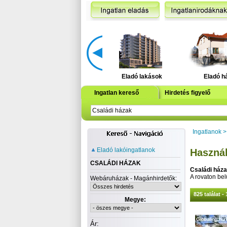
Eladó lakások
Eladó h
Ingatlan kereső
Hirdetés figyelő
Ingatlanok
Eladó lakóingatlanok
Használ
CSALÁDI HÁZAK
Családi ház
A rovaton belü
Webáruházak - Magánhirdetők:
825 találat - 
Megye:
Ár: