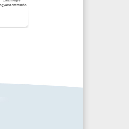
Zala megye
agyarszentmiklós