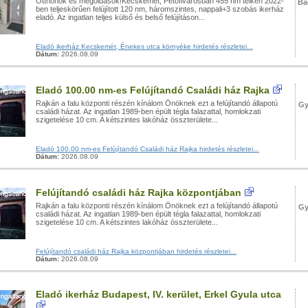
Otthonok és megoldások!Kecskemét, Petőfivárosban 455 nm telken 2022-
Bá
ben teljeskörűen felújított 120 nm, háromszintes, nappali+3 szobás ikerház
eladó. Az ingatlan teljes külső és belső felújításon...
Eladó ikerház Kecskemét, Énekes utca környéke hirdetés részletei...
Dátum:
2026.08.09
Eladó 100.00 nm-es Felújítandó Családi ház Rajka
Rajkán a falu központi részén kínálom Önöknek ezt a felújítandó állapotú
Gy
családi házat. Az ingatlan 1989-ben épült tégla falazattal, homlokzati
szigetelése 10 cm. A kétszintes lakóház összterülete...
Eladó 100.00 nm-es Felújítandó Családi ház Rajka hirdetés részletei...
Dátum:
2026.08.09
Felújítandó családi ház Rajka központjában
Rajkán a falu központi részén kínálom Önöknek ezt a felújítandó állapotú
Gy
családi házat. Az ingatlan 1989-ben épült tégla falazattal, homlokzati
szigetelése 10 cm. A kétszintes lakóház összterülete...
Felújítandó családi ház Rajka központjában hirdetés részletei...
Dátum:
2026.08.09
Eladó ikerház Budapest, IV. kerület, Erkel Gyula utca