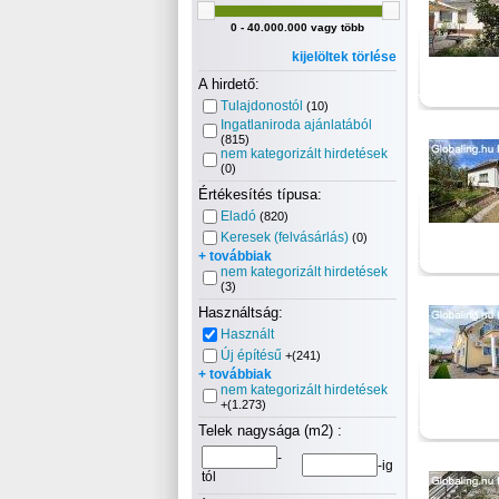
0 - 40.000.000 vagy több
kijelöltek törlése
A hirdető:
Tulajdonostól
(10)
Ingatlaniroda ajánlatából
(815)
nem kategorizált hirdetések
(0)
Értékesítés típusa:
Eladó
(820)
Keresek (felvásárlás)
(0)
+ továbbiak
nem kategorizált hirdetések
(3)
Használtság:
Használt
Új építésű
+(241)
+ továbbiak
nem kategorizált hirdetések
+(1.273)
Telek nagysága (m2) :
-
-ig
tól