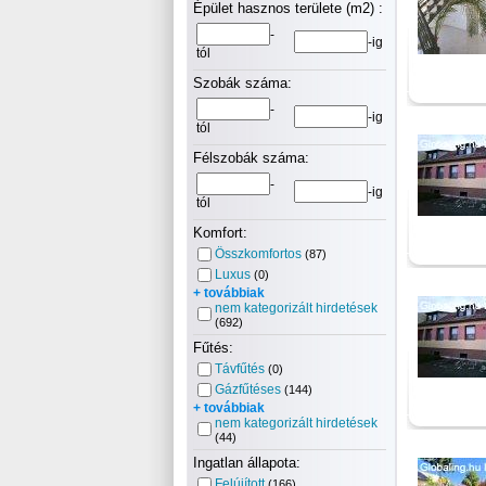
Épület hasznos területe (m2) :
-
-ig
tól
Szobák száma:
-
-ig
tól
Félszobák száma:
-
-ig
tól
Komfort:
Összkomfortos
(87)
Luxus
(0)
+ továbbiak
nem kategorizált hirdetések
(692)
Fűtés:
Távfűtés
(0)
Gázfűtéses
(144)
+ továbbiak
nem kategorizált hirdetések
(44)
Ingatlan állapota:
Felújított
(166)