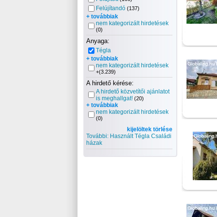
Felújítandó
(137)
+ továbbiak
nem kategorizált hirdetések
(0)
Anyaga:
Tégla
+ továbbiak
nem kategorizált hirdetések
+(3.239)
A hirdető kérése:
A hirdető közvetítői ajánlatot
is meghallgat!
(20)
+ továbbiak
nem kategorizált hirdetések
(0)
kijelöltek törlése
További: Használt Tégla Családi
házak