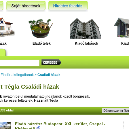
ázak
Eladó telek
Kiadó lakások
Kiad
>
Eladó lakóingatlanok
>
Családi házak
t Tégla Családi házak
ak
rovaton belül megtalálható ingatlanok között böngészik.
li keresési feltételek:
Használt Tégla
1/83 oldal
Eladó házrész Budapest, XXI. kerület, Csepel -
Királyerdő