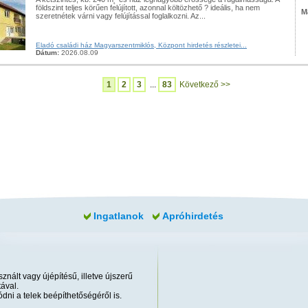
földszint teljes körűen felújított, azonnal költözhető ? ideális, ha nem
M
szeretnétek várni vagy felújítással foglalkozni. Az...
Eladó családi ház Magyarszentmiklós, Központ hirdetés részletei...
Dátum:
2026.08.09
1
2
3
...
83
Következő >>
Ingatlanok
Apróhirdetés
znált vagy újépítésű, illetve újszerű
ával.
dni a telek beépíthetőségéről is.