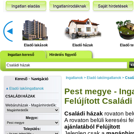
Eladó lakások
Eladó házak
Eladó te
Ingatlan kereső
Hirdetés figyelő
Ingatlanok
>
Eladó lakóingatlanok
>
Csal
Eladó lakóingatlanok
Pest megye - Inga
CSALÁDI HÁZAK
Felújított Család
Webáruházak - Magánhirdetők:
Családi házak
rovaton bel
Megye:
A rovaton belüli keresési fe
ajánlatából Felújított
Település:
Jelenleg csak a
magánhir