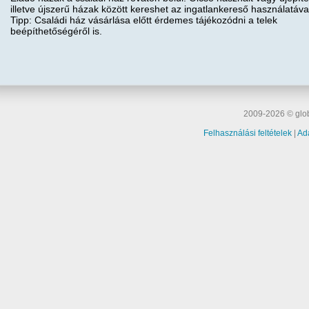
illetve újszerű házak között kereshet az ingatlankereső használatáva
Tipp: Családi ház vásárlása előtt érdemes tájékozódni a telek
beépíthetőségéről is.
2009-2026 © glob
Felhasználási feltételek
|
Ad