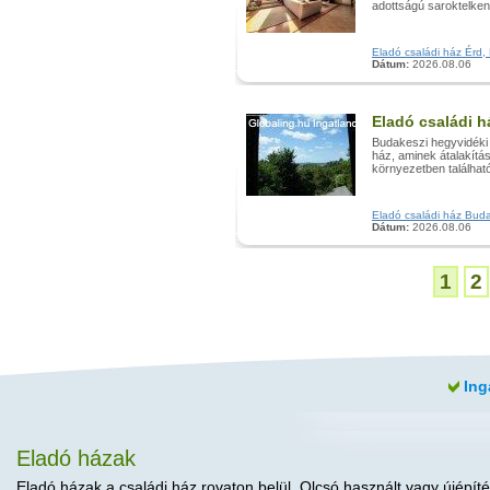
adottságú saroktelken 
Eladó családi ház Érd, 
Dátum:
2026.08.06
Eladó családi 
Budakeszi hegyvidéki
ház, aminek átalakítá
környezetben található,
Eladó családi ház Budak
Dátum:
2026.08.06
1
2
Ing
Eladó házak
Eladó házak a családi ház rovaton belül. Olcsó használt vagy újépíté