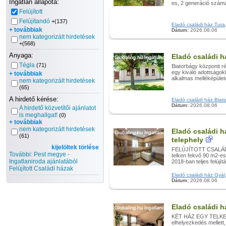
Ingatlan állapota:
es, 2 generáció számár
Felújított
Felújítandó
+(137)
Eladó családi ház Tura,
+ továbbiak
Dátum:
2026.08.06
nem kategorizált hirdetések
+(568)
Anyaga:
Eladó családi h
Tégla
(71)
Biatorbágy központi r
egy kiváló adottságok
+ továbbiak
alkalmas melléképülete
nem kategorizált hirdetések
(65)
A hirdető kérése:
Eladó családi ház Biato
Dátum:
2026.08.06
A hirdető közvetítői ajánlatot
is meghallgat!
(0)
+ továbbiak
nem kategorizált hirdetések
Eladó családi há
(61)
telephely
kijelöltek törlése
FELÚJÍTOTT CSALÁD
További: Pest megye -
telken fekvő 90 m2-es
Ingatlaniroda ajánlatából
2018-ban teljes felújít
Felújított Családi házak
Eladó családi ház Gyál, 
Dátum:
2026.08.06
Eladó családi h
KÉT HÁZ EGY TELKEN!
elhelyezkedés mellett,