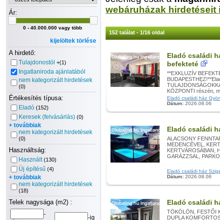
webáruházak hirdetéseit 
Ár:
0 - 40.000.000 vagy több
152 találat - 1/16 oldal
kijelöltek törlése
A hirdető:
Eladó családi 
Tulajdonostól
+(1)
befekteté
Ingatlaniroda ajánlatából
**EXKLUZÍV BEFEK
BUDAPESTHEZ!**Elad
nem kategorizált hirdetések
TULAJDONSÁGOKKAL 
(0)
KÖZPONTI részén, me
Értékesítés típusa:
Eladó családi ház Gyömr
Dátum:
2026.08.06
Eladó
(152)
Keresek (felvásárlás)
(0)
+ továbbiak
Eladó családi h
nem kategorizált hirdetések
(0)
ALACSONY FENNTAR
MEDENCÉVEL, KERTI
Használtság:
KERTVÁROSÁBAN, H
GARÁZZSAL, PARKOS
Használt
(130)
Új építésű
(4)
Eladó családi ház Szige
+ továbbiak
Dátum:
2026.08.06
nem kategorizált hirdetések
(18)
Telek nagysága (m2) :
Eladó családi h
TÖKÖLÖN, FESTŐI 
-
-ig
DUPLA KOMFORTOS,