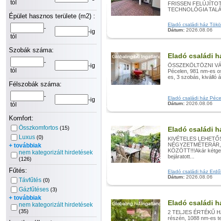
tól
FRISSEN FELÚJÍTO
TECHNOLÓGIA TALÁ
Épület hasznos területe (m2) :
Eladó családi ház Tököl,
-
Dátum:
2026.08.06
-ig
tól
Szobák száma:
Eladó családi h
-
-ig
ÖSSZEKÖLTÖZNI VÁGY
tól
Pécelen, 981 nm-es os
es, 3 szobás, kiválló á
Félszobák száma:
-
Eladó családi ház Pécel
-ig
Dátum:
2026.08.06
tól
Komfort:
Összkomfortos
(15)
Eladó családi h
Luxus
(0)
KIVÉTELES LEHETŐS
NÉGYZETMÉTERÁR, 
+ továbbiak
KÖZÖTT!!!Akár kétgene
nem kategorizált hirdetések
bejáratott...
(126)
Fűtés:
Eladó családi ház Erdőke
Dátum:
2026.08.06
Távfűtés
(0)
Gázfűtéses
(3)
+ továbbiak
Eladó családi h
nem kategorizált hirdetések
(35)
2 TELJES ÉRTÉKŰ HÁZ
részén, 1088 nm-es te