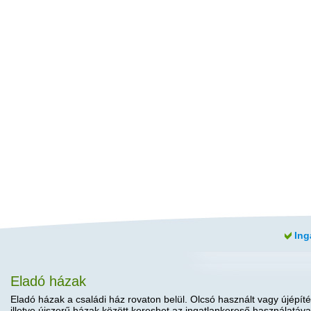
Ing
Eladó házak
Eladó házak a családi ház rovaton belül. Olcsó használt vagy újépíté
illetve újszerű házak között kereshet az ingatlankereső használatáva