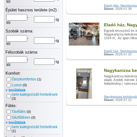
tól
Eladó Ház, Nagykanizsa 
Dátum:
2026.07.30
Épület hasznos területe (m2) :
-
-ig
tól
Eladó ház, Nag
Szobák száma:
Egyedi tervezésű és ki
Nagykanizsa belvárosá
1324 m˛. Az igazi ritk
-
-ig
tól
Eladó ház, Nagykanizsa 
Félszobák száma:
Dátum:
2026.07.22
-
-ig
tól
Nagykanizsa be
Komfort:
Nagykanizsa belváros
Összkomfortos
(1)
eladó. A telek mérete
felépítmény.( +pincesz
Luxus
(0)
+ továbbiak
nem kategorizált hirdetések
Nagykanizsa belvárosáb
(3)
Dátum:
2026.07.21
Fűtés:
Távfűtés
(0)
Gázfűtéses
(0)
+ továbbiak
nem kategorizált hirdetések
(1)