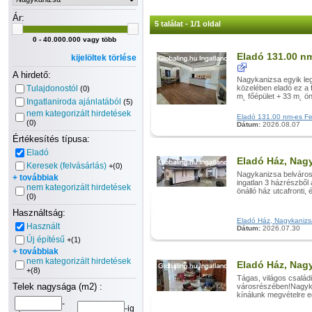
Ár:
5 találat - 1/1 oldal
0 - 40.000.000 vagy több
Eladó 131.00 nm
kijelöltek törlése
A hirdető:
Nagykanizsa egyik leg
Tulajdonostól
közelében eladó ez a 
(0)
m˛ főépület + 33 m˛ öná
Ingatlaniroda ajánlatából
(5)
nem kategorizált hirdetések
Eladó 131.00 nm-es Felú
(0)
Dátum:
2026.08.07
Értékesítés típusa:
Eladó
Eladó Ház, Nag
Keresek (felvásárlás)
+(0)
Nagykanizsa belvárosá
+ továbbiak
ingatlan 3 házrészből 
nem kategorizált hirdetések
önálló ház utcafronti, é
(0)
Használtság:
Eladó Ház, Nagykanizsa 
Használt
Dátum:
2026.07.30
Új építésű
+(1)
+ továbbiak
nem kategorizált hirdetések
Eladó Ház, Nag
+(8)
Tágas, világos család
Telek nagysága (m2) :
városrészében!Nagyka
kínálunk megvételre eg
-
-ig