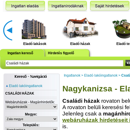
Eladó lakások
Eladó házak
Eladó te
Ingatlan kereső
Hirdetés figyelő
Ingatlanok
>
Eladó lakóingatlanok
>
Csal
Eladó lakóingatlanok
Nagykanizsa - El
CSALÁDI HÁZAK
Családi házak
rovaton bel
Webáruházak - Magánhirdetők:
A rovaton belüli keresési fe
Jelenleg csak a
magánhir
Megye:
webáruházak hirdetéseit 
Település:
is.