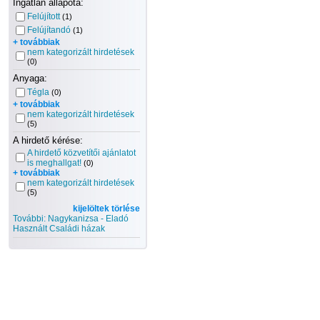
Ingatlan állapota:
Felújított
(1)
Felújítandó
(1)
+ továbbiak
nem kategorizált hirdetések
(0)
Anyaga:
Tégla
(0)
+ továbbiak
nem kategorizált hirdetések
(5)
A hirdető kérése:
A hirdető közvetítői ajánlatot
is meghallgat!
(0)
+ továbbiak
nem kategorizált hirdetések
(5)
kijelöltek törlése
További: Nagykanizsa - Eladó
Használt Családi házak