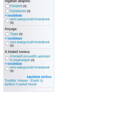
Ingatlan állapota:
Felújított
(0)
Felújítandó
(0)
+ továbbiak
nem kategorizált hirdetések
(0)
Anyaga:
Tégla
(0)
+ továbbiak
nem kategorizált hirdetések
(0)
A hirdető kérése:
A hirdető közvetítői ajánlatot
is meghallgat!
(0)
+ továbbiak
nem kategorizált hirdetések
(0)
kijelöltek törlése
További: Hatvan - Eladó Új
építésű Családi házak