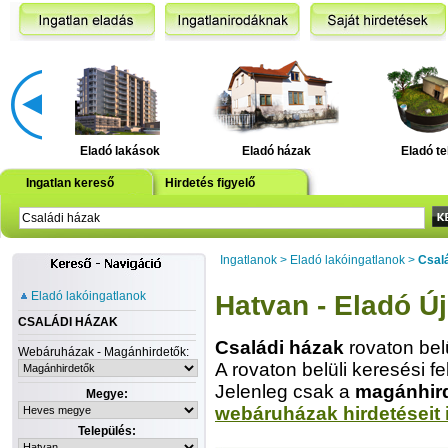
Eladó lakások
Eladó házak
Eladó te
Ingatlan kereső
Hirdetés figyelő
Ingatlanok
>
Eladó lakóingatlanok
>
Csal
Eladó lakóingatlanok
Hatvan - Eladó Ú
CSALÁDI HÁZAK
Családi házak
rovaton bel
Webáruházak - Magánhirdetők:
A rovaton belüli keresési fe
Jelenleg csak a
magánhir
Megye:
webáruházak hirdetéseit 
Település: