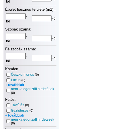
tól
Épület hasznos területe (m2) :
-
-ig
tól
Szobák száma:
-
-ig
tól
Félszobák száma:
-
-ig
tól
Komfort:
Összkomfortos
(0)
Luxus
(0)
+ továbbiak
nem kategorizált hirdetések
(0)
Fűtés:
Távfűtés
(0)
Gázfűtéses
(0)
+ továbbiak
nem kategorizált hirdetések
(0)