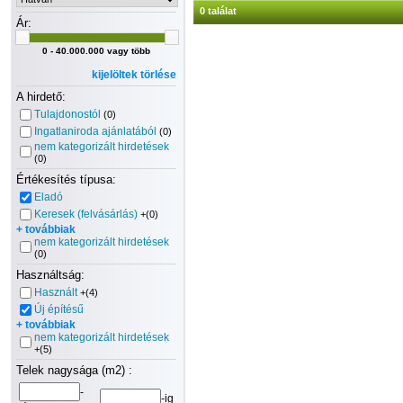
0 találat
Ár:
0 - 40.000.000 vagy több
kijelöltek törlése
A hirdető:
Tulajdonostól
(0)
Ingatlaniroda ajánlatából
(0)
nem kategorizált hirdetések
(0)
Értékesítés típusa:
Eladó
Keresek (felvásárlás)
+(0)
+ továbbiak
nem kategorizált hirdetések
(0)
Használtság:
Használt
+(4)
Új építésű
+ továbbiak
nem kategorizált hirdetések
+(5)
Telek nagysága (m2) :
-
-ig