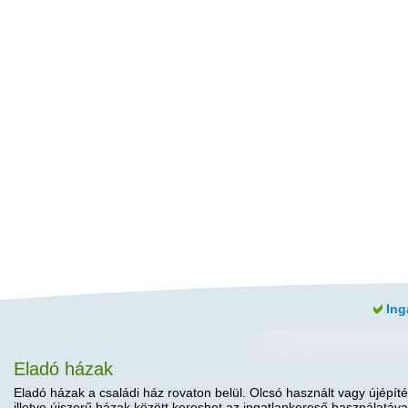
Ing
Eladó házak
Eladó házak a családi ház rovaton belül. Olcsó használt vagy újépíté
illetve újszerű házak között kereshet az ingatlankereső használatáva