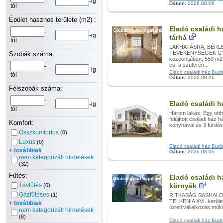
-ig
Dátum:
2026.08.06
tól
Épület hasznos területe (m2) :
Eladó családi h
-
-ig
tárhá
tól
LAKHATÁSRA, BÉRL
TEVÉKENYSÉGEK GYAK
Szobák száma:
központjában, 550 m2-
es, a szuterén...
-
-ig
Eladó családi ház Budap
tól
Dátum:
2026.08.06
Félszobák száma:
-
Eladó családi h
-ig
tól
Három lakás. Egy ott
felújított családi ház
Komfort:
konyhával és 3 fürdős
Összkomfortos
(0)
Luxus
(0)
Eladó családi ház Budap
+ továbbiak
Dátum:
2026.08.06
nem kategorizált hirdetések
(32)
Fűtés:
Eladó családi h
Távfűtés
környék
(0)
Gázfűtéses
(1)
RITKASÁG SASHALO
TELKEN!A XVI. kerüle
+ továbbiak
üzleti vállalkozás műk
nem kategorizált hirdetések
(8)
Eladó családi ház Budap