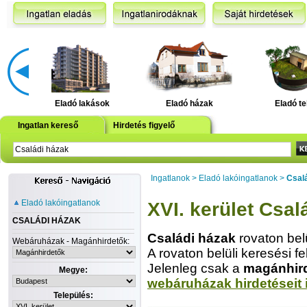
Eladó lakások
Eladó házak
Eladó te
Ingatlan kereső
Hirdetés figyelő
Ingatlanok
>
Eladó lakóingatlanok
>
Csal
Eladó lakóingatlanok
XVI. kerület Csal
CSALÁDI HÁZAK
Családi házak
rovaton bel
Webáruházak - Magánhirdetők:
A rovaton belüli keresési fe
Jelenleg csak a
magánhir
Megye:
webáruházak hirdetéseit 
Település: