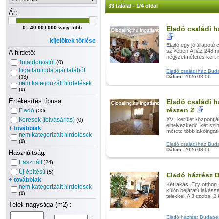
33 találat - 1/4 oldal
Ár:
0 - 40.000.000 vagy több
Eladó családi h
kijelöltek törlése
Eladó egy jó állapotú
szívében.A ház 248 n
A hirdető:
négyzetméteres kert i
Tulajdonostól
(0)
Ingatlaniroda ajánlatából
Eladó családi ház Budape
(33)
Dátum:
2026.08.06
nem kategorizált hirdetések
(0)
Értékesítés típusa:
Eladó családi h
részen Z
Eladó
(33)
Keresek (felvásárlás)
XVI. kerület központj
(0)
elhelyezkedő, két szin
+ továbbiak
mérete több lakóingatla
nem kategorizált hirdetések
(0)
Eladó családi ház Budap
Dátum:
2026.08.06
Használtság:
Használt
(24)
Új építésű
(5)
Eladó házrész B
+ továbbiak
Két lakás. Egy otthon
nem kategorizált hirdetések
külön bejáratú lakáss
(0)
telekkel. A 3 szoba, 2 
Telek nagysága (m2) :
-
Eladó házrész Budapest,