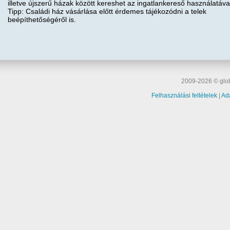
illetve újszerű házak között kereshet az ingatlankereső használatáva
Tipp: Családi ház vásárlása előtt érdemes tájékozódni a telek
beépíthetőségéről is.
2009-2026 © glob
Felhasználási feltételek
|
Ad