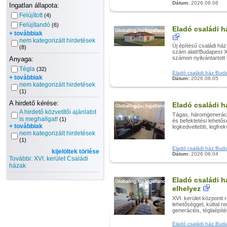
Dátum:
2026.08.06
Ingatlan állapota:
Felújított
(4)
Felújítandó
(6)
Eladó családi h
+ továbbiak
nem kategorizált hirdetések
Új építésű családi há
(8)
szám alatt!Budapest X
számon nyilvántartott 
Anyaga:
Tégla
(32)
Eladó családi ház Budap
+ továbbiak
Dátum:
2026.08.05
nem kategorizált hirdetések
(1)
A hirdető kérése:
Eladó családi h
A hirdető közvetítői ajánlatot
Tágas, háromgeneráció
is meghallgat!
(1)
és befektetési lehető
+ továbbiak
legkedveltebb, legfre
nem kategorizált hirdetések
(1)
Eladó családi ház Budap
kijelöltek törlése
Dátum:
2026.08.04
További: XVI. kerület Családi
házak
Eladó családi h
elhelyez
XVI. kerület központi r
lehetőséggel, kúttal r
generációs, téglaépítés
Eladó családi ház Budap