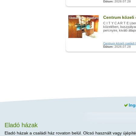
Dátum:
2026.07.28
Centrum közeli 
C I T Y C A R T E Lbe
közelében, buszpályau
percnyire, kiváló állap
Centrum közeli családi 
Dátum:
2026.07.28
Ing
Eladó házak
Eladó házak a családi ház rovaton belül. Olcsó használt vagy újépíté