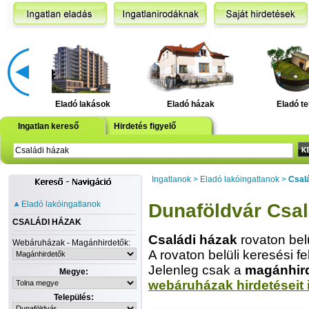
Eladó lakások
Eladó házak
Eladó te
Ingatlan kereső
Hirdetés figyelő
Ingatlanok
>
Eladó lakóingatlanok
>
Csal
Eladó lakóingatlanok
Dunaföldvár Csal
CSALÁDI HÁZAK
Családi házak
rovaton bel
Webáruházak - Magánhirdetők:
A rovaton belüli keresési fe
Jelenleg csak a
magánhir
Megye:
webáruházak hirdetéseit 
Település: