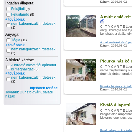
Dátum:
2026.08.02
Ingatlan állapota:
Felújított
(9)
Felújítandó
(8)
A múlt emlékeit
+ továbbiak
nem kategorizált hirdetések
C I T Y C A R T E Lbem
(1)
öreg, szúrágta ajtó fáj
konyhába a deák, lelk
Anyaga:
Tégla
(11)
A múlt emlékeit őrző pa
+ továbbiak
Dátum:
2026.08.02
nem kategorizált hirdetések
(2)
A hirdető kérése:
Picurka házikó 
A hirdető közvetítői ajánlatot
C I T Y C A R T E Lbe
is meghallgat!
(0)
város zajától kínálju
+ továbbiak
értékeit jórészt eredet
nem kategorizált hirdetések
(2)
Picurka házikó szántófö
kijelöltek törlése
Dátum:
2026.08.02
További: Dunaföldvár Családi
házak
Kiváló állapot
C I T Y C A R T E L be
kifogástalan állapotb
kisváros csendes, csal
Kiváló állapotú kockahá