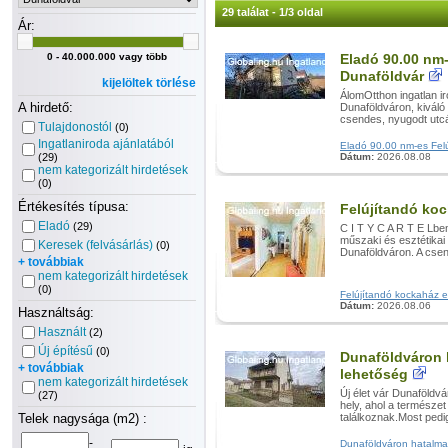
29 találat - 1/3 oldal
Ár:
0 - 40.000.000 vagy több
Eladó 90.00 nm-
Dunaföldvár
kijelöltek törlése
ÁlomOtthon ingatlan ir
A hirdető:
Dunaföldváron, kiváló
csendes, nyugodt utc
Tulajdonostól
(0)
Ingatlaniroda ajánlatából
Eladó 90.00 nm-es Felúj
(29)
Dátum:
2026.08.08
nem kategorizált hirdetések
(0)
Értékesítés típusa:
Felújítandó ko
Eladó
(29)
C I T Y C A R T E Lbem
műszaki és esztétikai 
Keresek (felvásárlás)
(0)
Dunaföldváron. A csen
+ továbbiak
nem kategorizált hirdetések
(0)
Felújítandó kockaház el
Dátum:
2026.08.06
Használtság:
Használt
(2)
Új építésű
(0)
Dunaföldváron h
+ továbbiak
lehetőség
nem kategorizált hirdetések
Új élet vár Dunaföldv
(27)
hely, ahol a természe
Telek nagysága (m2) :
találkoznak.Most pedig 
-
Dunaföldváron hatalmas,