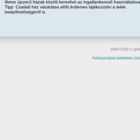
illetve újszerű házak között kereshet az ingatlankereső használatáva
Tipp: Családi ház vásárlása előtt érdemes tájékozódni a telek
beépíthetőségéről is.
2009-2026 © glob
Felhasználási feltételek
|
Ad