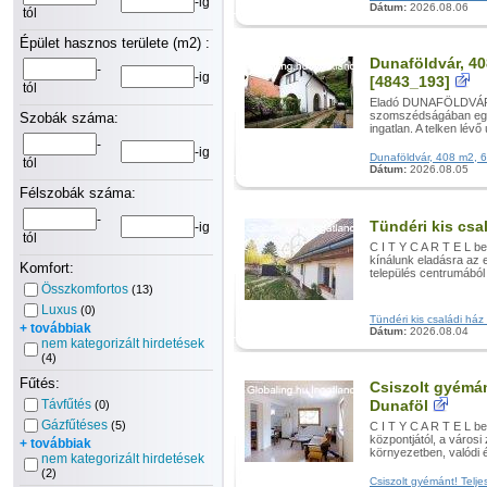
-ig
Dátum:
2026.08.06
tól
Épület hasznos területe (m2) :
Dunaföldvár, 4
-
-ig
[4843_193]
tól
Eladó DUNAFÖLDVÁR 
szomszédságában egy 2
Szobák száma:
ingatlan. A telken lév
-
-ig
Dunaföldvár, 408 m2, 6
tól
Dátum:
2026.08.05
Félszobák száma:
-
Tündéri kis csa
-ig
tól
C I T Y C A R T E L b
kínálunk eladásra az 
Komfort:
település centrumából 
Összkomfortos
(13)
Luxus
(0)
Tündéri kis családi ház
+ továbbiak
Dátum:
2026.08.04
nem kategorizált hirdetések
(4)
Fűtés:
Csiszolt gyémánt
Távfűtés
Dunaföl
(0)
Gázfűtéses
(5)
C I T Y C A R T E L b
központjától, a városi
+ továbbiak
környezetben, valódi é
nem kategorizált hirdetések
(2)
Csiszolt gyémánt! Teljes