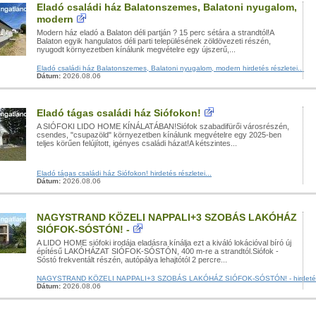
Eladó családi ház Balatonszemes, Balatoni nyugalom,
modern
Modern ház eladó a Balaton déli partján ? 15 perc sétára a strandtól!A
Balaton egyik hangulatos déli parti településének zöldövezeti részén,
nyugodt környezetben kínálunk megvételre egy újszerű,...
Eladó családi ház Balatonszemes, Balatoni nyugalom, modern hirdetés részletei...
Dátum:
2026.08.06
Eladó tágas családi ház Siófokon!
A SIÓFOKI LIDO HOME KÍNÁLATÁBAN!Siófok szabadifürői városrészén,
csendes, "csupazöld" környezetben kínálunk megvételre egy 2025-ben
teljes körűen felújított, igényes családi házat!A kétszintes...
Eladó tágas családi ház Siófokon! hirdetés részletei...
Dátum:
2026.08.06
NAGYSTRAND KÖZELI NAPPALI+3 SZOBÁS LAKÓHÁZ
SIÓFOK-SÓSTÓN! -
A LIDO HOME siófoki irodája eladásra kínálja ezt a kiváló lokációval bíró új
építésű LAKÓHÁZAT SIÓFOK-SÓSTÓN, 400 m-re a strandtól.Siófok -
Sóstó frekventált részén, autópálya lehajtótól 2 percre...
NAGYSTRAND KÖZELI NAPPALI+3 SZOBÁS LAKÓHÁZ SIÓFOK-SÓSTÓN! - hirdetés ré
Dátum:
2026.08.06