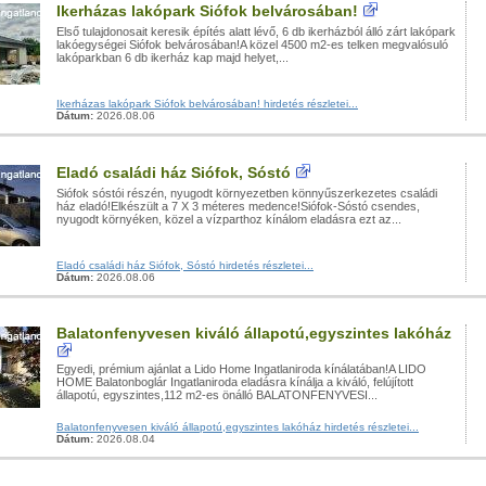
Ikerházas lakópark Siófok belvárosában!
Első tulajdonosait keresik építés alatt lévő, 6 db ikerházból álló zárt lakópark
lakóegységei Siófok belvárosában!A közel 4500 m2-es telken megvalósuló
lakóparkban 6 db ikerház kap majd helyet,...
Ikerházas lakópark Siófok belvárosában! hirdetés részletei...
Dátum:
2026.08.06
Eladó családi ház Siófok, Sóstó
Siófok sóstói részén, nyugodt környezetben könnyűszerkezetes családi
ház eladó!Elkészült a 7 X 3 méteres medence!Siófok-Sóstó csendes,
nyugodt környéken, közel a vízparthoz kínálom eladásra ezt az...
Eladó családi ház Siófok, Sóstó hirdetés részletei...
Dátum:
2026.08.06
Balatonfenyvesen kiváló állapotú,egyszintes lakóház
Egyedi, prémium ajánlat a Lido Home Ingatlaniroda kínálatában!A LIDO
HOME Balatonboglár Ingatlaniroda eladásra kínálja a kiváló, felújított
állapotú, egyszintes,112 m2-es önálló BALATONFENYVESI...
Balatonfenyvesen kiváló állapotú,egyszintes lakóház hirdetés részletei...
Dátum:
2026.08.04