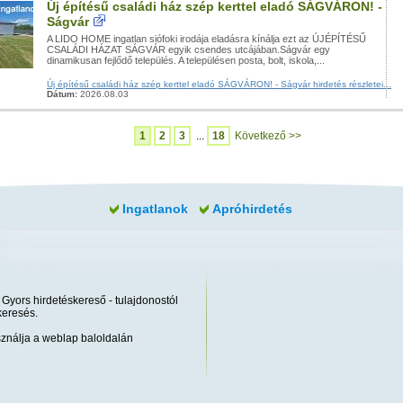
Új építésű családi ház szép kerttel eladó SÁGVÁRON! -
Ságvár
A LIDO HOME ingatlan siófoki irodája eladásra kínálja ezt az ÚJÉPÍTÉSŰ
CSALÁDI HÁZAT SÁGVÁR egyik csendes utcájában.Ságvár egy
dinamikusan fejlődő település. A településen posta, bolt, iskola,...
Új építésű családi ház szép kerttel eladó SÁGVÁRON! - Ságvár hirdetés részletei...
Dátum:
2026.08.03
1
2
3
...
18
Következő >>
Ingatlanok
Apróhirdetés
 Gyors hirdetéskereső - tulajdonostól
keresés.
ználja a weblap baloldalán