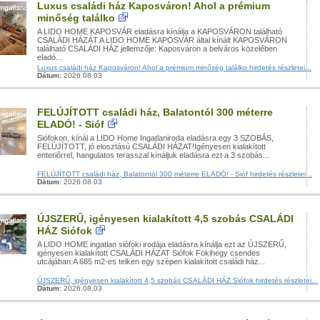
Luxus családi ház Kaposváron! Ahol a prémium
minőség találko
A LIDO HOME KAPOSVÁR eladásra kínálja a KAPOSVÁRON található
CSALÁDI HÁZÁT.A LIDO HOME KAPOSVÁR által kínált KAPOSVÁRON
található CSALÁDI HÁZ jellemzője: Kaposváron a belváros közelében
eladó...
Luxus családi ház Kaposváron! Ahol a prémium minőség találko hirdetés részletei...
Dátum:
2026.08.03
FELÚJÍTOTT családi ház, Balatontól 300 méterre
ELADÓ! - Sióf
Siófokon, kínál a LIDO Home Ingatlaniroda eladásra egy 3 SZOBÁS,
FELÚJÍTOTT, jó elosztású CSALÁDI HÁZAT!Igényesen kialakított
enteriőrrel, hangulatos terasszal kínáljuk eladásra ezt a 3 szobás...
FELÚJÍTOTT családi ház, Balatontól 300 méterre ELADÓ! - Sióf hirdetés részletei...
Dátum:
2026.08.03
ÚJSZERŰ, igényesen kialakított 4,5 szobás CSALÁDI
HÁZ Siófok
A LIDO HOME ingatlan siófoki irodája eladásra kínálja ezt az ÚJSZERŰ,
igényesen kialakított CSALÁDI HÁZAT Siófok Fokihegy csendes
utcájában.A 685 m2-es telken egy szépen kialakított családi ház...
ÚJSZERŰ, igényesen kialakított 4,5 szobás CSALÁDI HÁZ Siófok hirdetés részletei...
Dátum:
2026.08.03