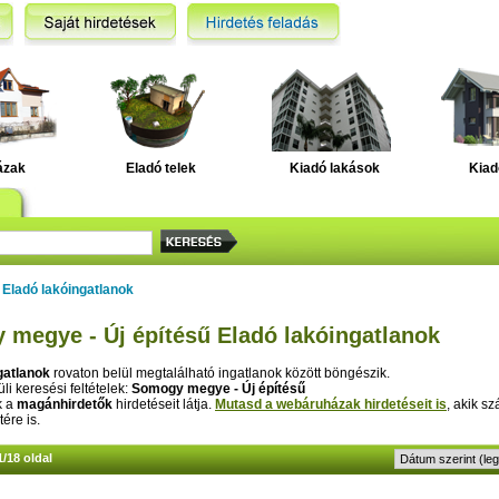
ázak
Eladó telek
Kiadó lakások
Kiad
>
Eladó lakóingatlanok
megye - Új építésű Eladó lakóingatlanok
gatlanok
rovaton belül megtalálható ingatlanok között böngészik.
li keresési feltételek:
Somogy megye - Új építésű
k a
magánhirdetők
hirdetéseit látja.
Mutasd a webáruházak hirdetéseit is
, akik sz
tére is.
1/18 oldal