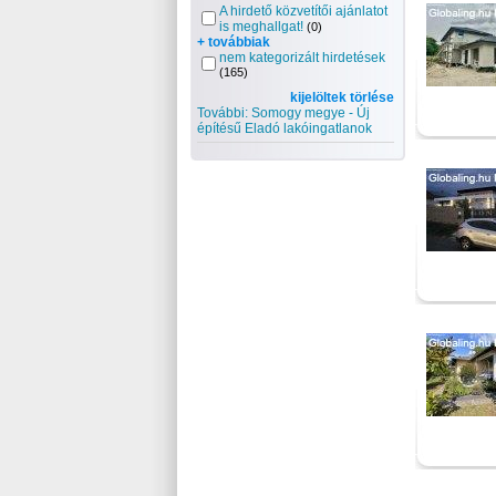
A hirdető közvetítői ajánlatot
is meghallgat!
(0)
+ továbbiak
nem kategorizált hirdetések
(165)
kijelöltek törlése
További: Somogy megye - Új
építésű Eladó lakóingatlanok