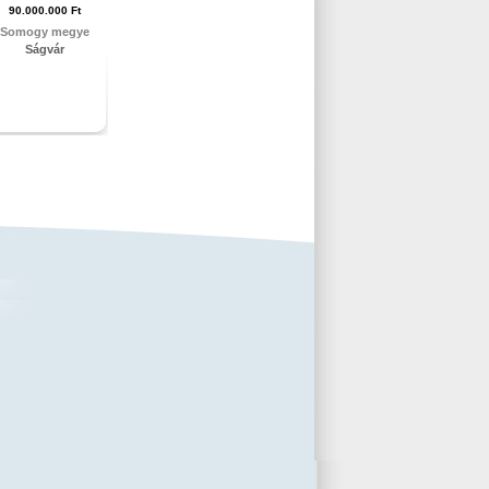
90.000.000 Ft
Somogy megye
Ságvár