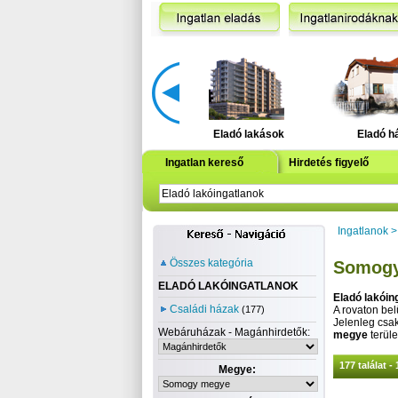
Eladó lakások
Eladó h
Ingatlan kereső
Hirdetés figyelő
Ingatlanok
Összes kategória
Somogy 
ELADÓ LAKÓINGATLANOK
Eladó lakóin
Családi házak
(177)
A rovaton belü
Jelenleg csa
Webáruházak - Magánhirdetők:
megye
terüle
177 találat - 
Megye: