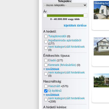
Település:
Ár:
0 - 40.000.000 vagy több
kijelöltek törlése
A hirdető:
Tulajdonostól
(0)
Ingatlaniroda ajánlatából
(177)
nem kategorizált hirdetések
(0)
Értékesítés típusa:
Eladó
(177)
Keresek (felvásárlás)
(0)
+ továbbiak
nem kategorizált hirdetések
(0)
Használtság:
Használt
+(575)
Új építésű
+ továbbiak
nem kategorizált hirdetések
+(208)
A hirdető kérése: