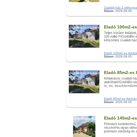
Családi ház 2 otthonnak
Dátum:
2026.08.06
Eladó 100m2-es
Teljes körűen felújítot
100 millió FtGödöllőn 
kétszintes családi há
Eladó 100m2-es Ikerház,
Dátum:
2026.08.05
Eladó 85m2-es I
Kétlakásos családi ház
alakítható!Gödöllőn el
m˛-es, összközműves t
Eladó 85m2-es Ikerház, 
Dátum:
2026.08.05
Eladó 145m2-es
Prémium kivitelezésű, 
részén!Ha olyan otth
prémium minőség és a 