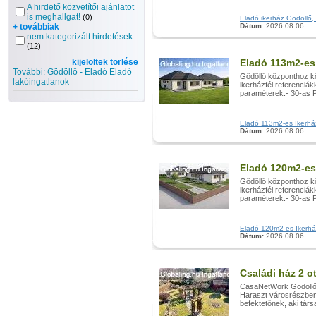
A hirdető közvetítői ajánlatot
is meghallgat!
(0)
Eladó ikerház Gödöllő, 
+ továbbiak
Dátum:
2026.08.06
nem kategorizált hirdetések
(12)
kijelöltek törlése
Eladó 113m2-es 
További: Gödöllő - Eladó Eladó
Gödöllő központhoz kö
lakóingatlanok
ikerházfél referenciá
paraméterek:- 30-as Po
Eladó 113m2-es Ikerház,
Dátum:
2026.08.06
Eladó 120m2-es
Gödöllő központhoz kö
ikerházfél referenciá
paraméterek:- 30-as Po
Eladó 120m2-es Ikerház,
Dátum:
2026.08.06
Családi ház 2 o
CasaNetWork Gödöllő I
Haraszt városrészben.
befektetőnek, aki tár