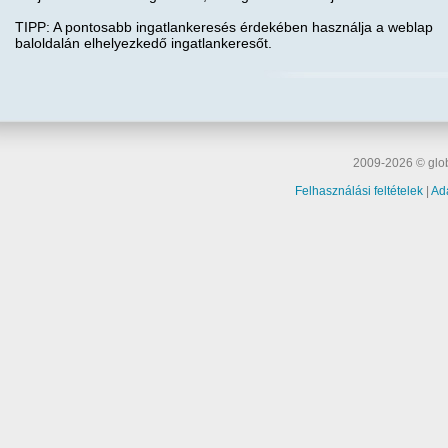
TIPP: A pontosabb ingatlankeresés érdekében használja a weblap
baloldalán elhelyezkedő ingatlankeresőt.
2009-2026 © glob
Felhasználási feltételek
|
Ad