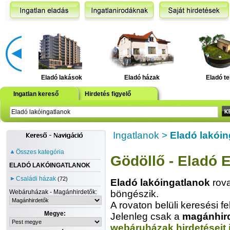
Eladó lakások
Eladó házak
Eladó te
Ingatlan kereső
Hirdetés figyelő
Ingatlanok
>
Eladó lakóin
Összes kategória
Gödöllő - Eladó 
ELADÓ LAKÓINGATLANOK
Családi házak
(72)
Eladó lakóingatlanok
rova
Webáruházak - Magánhirdetők:
böngészik.
A rovaton belüli keresési fe
Megye:
Jelenleg csak a
magánhir
webáruházak hirdetéseit 