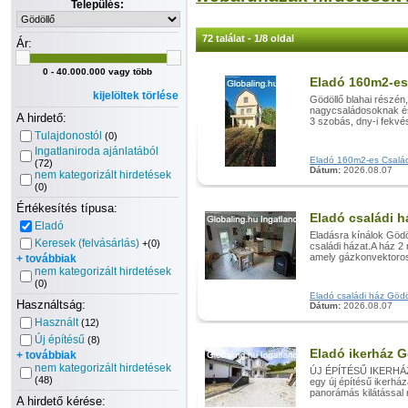
Település:
72 találat - 1/8 oldal
Ár:
0 - 40.000.000 vagy több
Eladó 160m2-es
kijelöltek törlése
Gödöllő blahai részé
nagycsaládosoknak és 
A hirdető:
3 szobás, dny-i fekvésű
Tulajdonostól
(0)
Ingatlaniroda ajánlatából
Eladó 160m2-es Családi 
(72)
Dátum:
2026.08.07
nem kategorizált hirdetések
(0)
Értékesítés típusa:
Eladó családi h
Eladó
Eladásra kínálok Gödöl
Keresek (felvásárlás)
+(0)
családi házat.A ház 2 
amely gázkonvektoros 
+ továbbiak
nem kategorizált hirdetések
(0)
Eladó családi ház Gödöll
Használtság:
Dátum:
2026.08.07
Használt
(12)
Új építésű
(8)
Eladó ikerház 
+ továbbiak
nem kategorizált hirdetések
ÚJ ÉPÍTÉSŰ IKERHÁZ
(48)
egy új építésű ikerhá
panorámás kilátással 
A hirdető kérése: