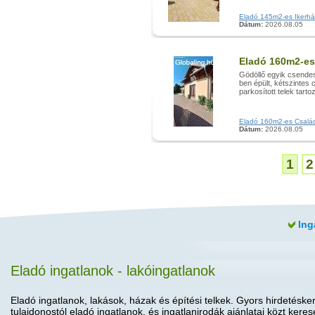
Eladó 145m2-es Ikerház,
Dátum:
2026.08.05
Eladó 160m2-es
Gödöllő egyik csendes
ben épült, kétszintes 
parkosított telek tartoz
Eladó 160m2-es Családi 
Dátum:
2026.08.05
1
2
Ing
Eladó ingatlanok - lakóingatlanok
Eladó ingatlanok, lakások, házak és építési telkek. Gyors hirdetéske
tulajdonostól eladó ingatlanok, és ingatlanirodák ajánlatai közt keres