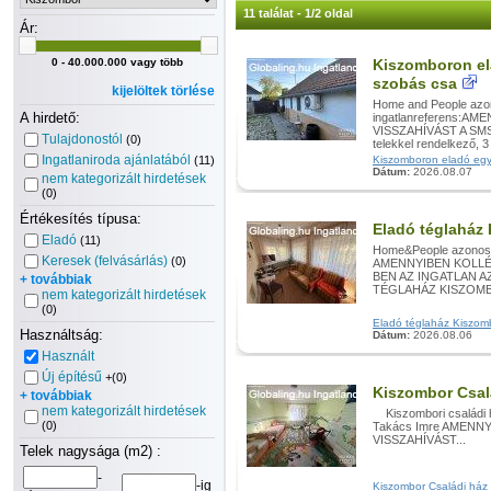
11 találat - 1/2 oldal
Ár:
0 - 40.000.000 vagy több
Kiszomboron ela
szobás csa
kijelöltek törlése
Home and People azo
A hirdető:
ingatlanreferens:
VISSZAHÍVÁST A SMS
Tulajdonostól
(0)
telekkel rendelkező, 3
Ingatlaniroda ajánlatából
(11)
Kiszomboron eladó egy n
Dátum:
2026.08.07
nem kategorizált hirdetések
(0)
Értékesítés típusa:
Eladó téglaház
Eladó
(11)
Home&People azonosí
Keresek (felvásárlás)
(0)
AMENNYIBEN KOLLÉ
BEN AZ INGATLAN 
+ továbbiak
TÉGLAHÁZ KISZOMBOR
nem kategorizált hirdetések
(0)
Eladó téglaház Kiszombo
Használtság:
Dátum:
2026.08.06
Használt
Új építésű
+(0)
Kiszombor Csal
+ továbbiak
nem kategorizált hirdetések
Kiszombori családi 
(0)
Takács Imre AMENN
VISSZAHÍVÁST...
Telek nagysága (m2) :
-
-ig
Kiszombor Családi ház e