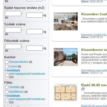
tól
Dátum:
2026.08.02
Épület hasznos területe (m2) :
-
Kiszombor Csal
-ig
tól
Kiszombori családi h
Imre AMENNYIBEN K
Szobák száma:
-
-ig
tól
Kiszombor Családi ház e
Dátum:
2026.08.02
Félszobák száma:
-
-ig
Kiszomboron na
tól
Home and People azon
Komfort:
ingatlanreferens:
VISSZAHÍVÁST A SMS
Összkomfortos
(0)
1575 m˛? területen lévő
Luxus
(0)
+ továbbiak
Kiszomboron nagy telekk
Dátum:
2026.07.31
nem kategorizált hirdetések
(11)
Fűtés:
Eladó 80.00 nm-
Távfűtés
(0)
Gázfűtéses
(0)
Home&People azonosí
+ továbbiak
referens AMENNYI
VISSZAHÍVÁST SMS-
nem kategorizált hirdetések
(11)
Eladó 80.00 nm-es Felúj