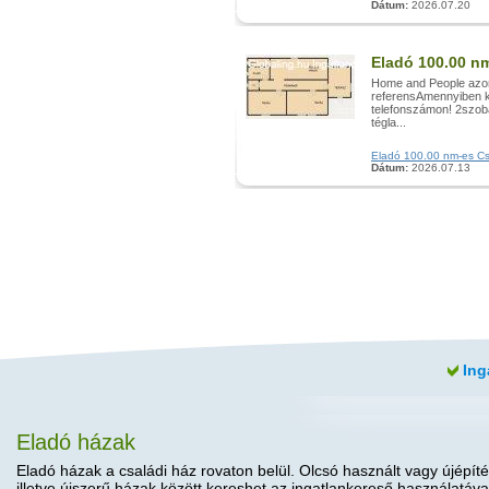
Dátum:
2026.07.20
Eladó 100.00 n
Home and People azo
referensAmennyiben ko
telefonszámon! 2szob
tégla...
Eladó 100.00 nm-es Csa
Dátum:
2026.07.13
Ing
Eladó házak
Eladó házak a családi ház rovaton belül. Olcsó használt vagy újépíté
illetve újszerű házak között kereshet az ingatlankereső használatáva