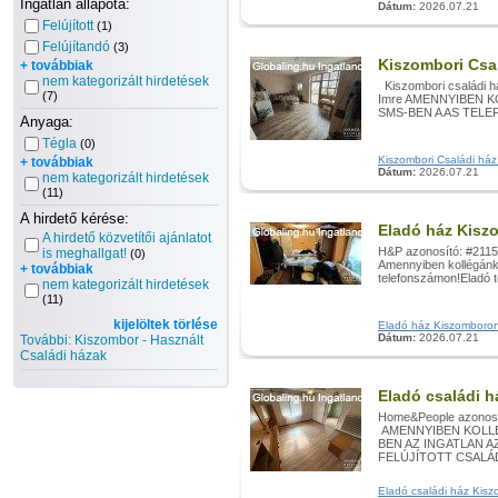
Ingatlan állapota:
Dátum:
2026.07.21
Felújított
(1)
Felújítandó
(3)
Kiszombori Csal
+ továbbiak
nem kategorizált hirdetések
Kiszombori családi h
(7)
Imre AMENNYIBEN 
SMS-BEN A AS TELE
Anyaga:
Tégla
(0)
Kiszombori Családi ház 
+ továbbiak
Dátum:
2026.07.21
nem kategorizált hirdetések
(11)
A hirdető kérése:
Eladó ház Kisz
A hirdető közvetítői ajánlatot
H&P azonosító: #2115
is meghallgat!
(0)
Amennyiben kollégánk 
+ továbbiak
telefonszámon!Eladó t
nem kategorizált hirdetések
(11)
kijelöltek törlése
Eladó ház Kiszomboron h
Dátum:
2026.07.21
További: Kiszombor - Használt
Családi házak
Eladó családi 
Home&People azonosí
AMENNYIBEN KOLLÉ
BEN AZ INGATLAN 
FELÚJÍTOTT CSALÁDI
Eladó családi ház Kiszo