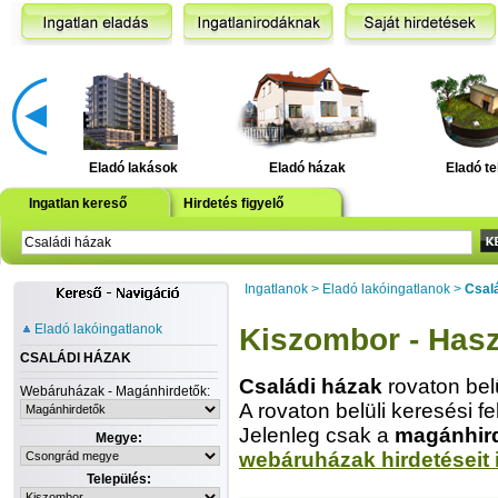
Eladó lakások
Eladó házak
Eladó te
Ingatlan kereső
Hirdetés figyelő
Ingatlanok
>
Eladó lakóingatlanok
>
Csal
Eladó lakóingatlanok
Kiszombor - Hasz
CSALÁDI HÁZAK
Családi házak
rovaton bel
Webáruházak - Magánhirdetők:
A rovaton belüli keresési fe
Jelenleg csak a
magánhir
Megye:
webáruházak hirdetéseit 
Település: