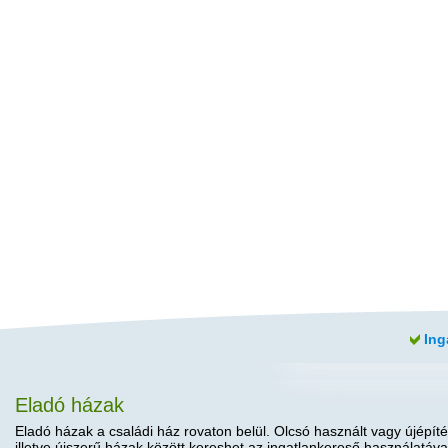
Ing
Eladó házak
Eladó házak a családi ház rovaton belül. Olcsó használt vagy újépíté
illetve újszerű házak között kereshet az ingatlankereső használatáva