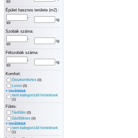
tól
Épület hasznos területe (m2) :
-
-ig
tól
Szobák száma:
-
-ig
tól
Félszobák száma:
-
-ig
tól
Komfort:
Összkomfortos
(0)
Luxus
(0)
+ továbbiak
nem kategorizált hirdetések
(1)
Fűtés:
Távfűtés
(0)
Gázfűtéses
(0)
+ továbbiak
nem kategorizált hirdetések
(1)