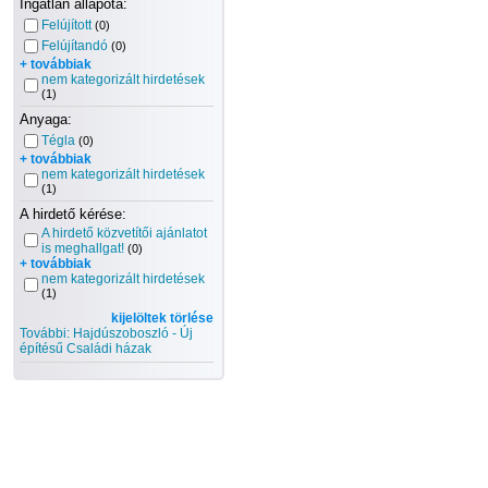
Ingatlan állapota:
Felújított
(0)
Felújítandó
(0)
+ továbbiak
nem kategorizált hirdetések
(1)
Anyaga:
Tégla
(0)
+ továbbiak
nem kategorizált hirdetések
(1)
A hirdető kérése:
A hirdető közvetítői ajánlatot
is meghallgat!
(0)
+ továbbiak
nem kategorizált hirdetések
(1)
kijelöltek törlése
További: Hajdúszoboszló - Új
építésű Családi házak