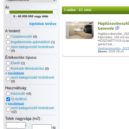
Ár:
1 találat - 1/1 oldal
0 - 40.000.000 vagy több
Hajdúszoboszlón
kijelöltek törlése
berende
A hirdető:
Hajdúszoboszlón, 2025-
Tulajdonostól
(0)
kétszintes, 104 m2-es
HŐSZIVATTYÚS új épí
Ingatlaniroda ajánlatából
(1)
garázzsal,...
nem kategorizált hirdetések
Hajdúszoboszlón, 2025-b
(0)
Dátum:
2026.08.01
Értékesítés típusa:
Eladó
(1)
Keresek (felvásárlás)
(0)
+ továbbiak
nem kategorizált hirdetések
(0)
Használtság:
Használt
+(6)
Új építésű
+ továbbiak
nem kategorizált hirdetések
+(2)
Telek nagysága (m2) :
-
-ig