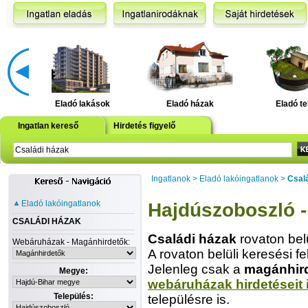
Eladó lakások
Eladó házak
Eladó te
Ingatlan kereső
Hirdetés figyelő
Ingatlanok
>
Eladó lakóingatlanok
>
Csal
Eladó lakóingatlanok
Hajdúszoboszló -
CSALÁDI HÁZAK
Családi házak
rovaton bel
Webáruházak - Magánhirdetők:
A rovaton belüli keresési fe
Jelenleg csak a
magánhir
Megye:
webáruházak hirdetéseit 
Település:
településre is.