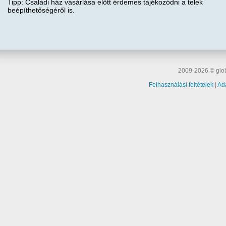
Tipp: Családi ház vásárlása előtt érdemes tájékozódni a telek
beépíthetőségéről is.
2009-2026 © glob
Felhasználási feltételek
|
Ad