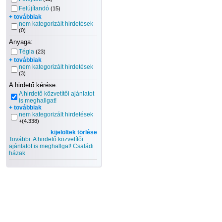
Felújítandó
(15)
+ továbbiak
nem kategorizált hirdetések
(0)
Anyaga:
Tégla
(23)
+ továbbiak
nem kategorizált hirdetések
(3)
A hirdető kérése:
A hirdető közvetítői ajánlatot
is meghallgat!
+ továbbiak
nem kategorizált hirdetések
+(4.338)
kijelöltek törlése
További: A hirdető közvetítői
ajánlatot is meghallgat! Családi
házak