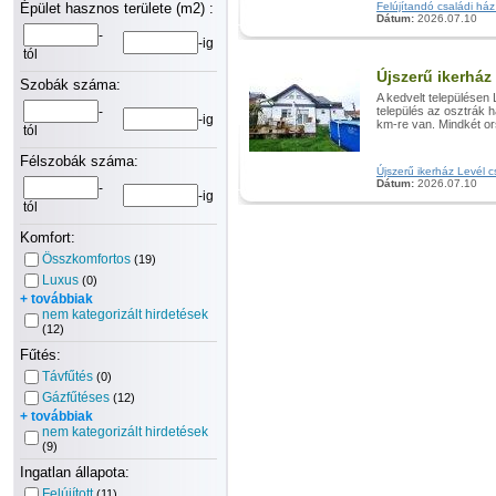
Épület hasznos területe (m2) :
Felújítandó családi ház
Dátum:
2026.07.10
-
-ig
tól
Újszerű ikerház
Szobák száma:
A kedvelt településen
-
település az osztrák h
-ig
km-re van. Mindkét or
tól
Félszobák száma:
Újszerű ikerház Levél c
Dátum:
2026.07.10
-
-ig
tól
Komfort:
Összkomfortos
(19)
Luxus
(0)
+ továbbiak
nem kategorizált hirdetések
(12)
Fűtés:
Távfűtés
(0)
Gázfűtéses
(12)
+ továbbiak
nem kategorizált hirdetések
(9)
Ingatlan állapota:
Felújított
(11)