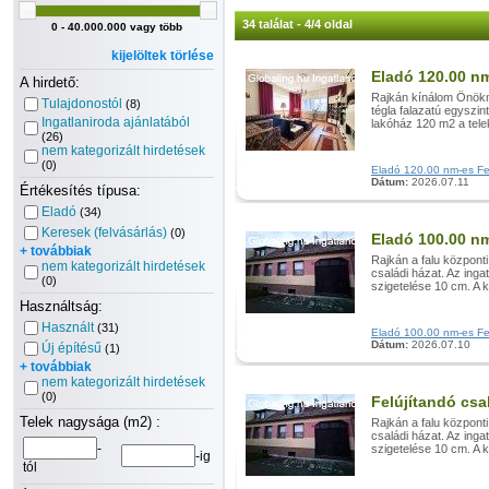
34 találat - 4/4 oldal
0 - 40.000.000 vagy több
kijelöltek törlése
Eladó 120.00 nm
A hirdető:
Rajkán kínálom Önökne
Tulajdonostól
(8)
tégla falazatú egyszin
Ingatlaniroda ajánlatából
lakóház 120 m2 a tele
(26)
nem kategorizált hirdetések
(0)
Eladó 120.00 nm-es Felú
Dátum:
2026.07.11
Értékesítés típusa:
Eladó
(34)
Keresek (felvásárlás)
(0)
Eladó 100.00 nm
+ továbbiak
Rajkán a falu központi
nem kategorizált hirdetések
családi házat. Az ingat
(0)
szigetelése 10 cm. A k
Használtság:
Használt
(31)
Eladó 100.00 nm-es Felú
Dátum:
2026.07.10
Új építésű
(1)
+ továbbiak
nem kategorizált hirdetések
(0)
Felújítandó csa
Telek nagysága (m2) :
Rajkán a falu központi
családi házat. Az ingat
-
szigetelése 10 cm. A k
-ig
tól