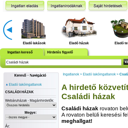
Eladó lakások
Eladó házak
Eladó te
Ingatlan kereső
Hirdetés figyelő
Ingatlanok
>
Eladó lakóingatlanok
>
Csal
Eladó lakóingatlanok
A hirdető közvetít
CSALÁDI HÁZAK
Családi házak
Webáruházak - Magánhirdetők:
Családi házak
rovaton bel
Megye:
A rovaton belüli keresési fe
meghallgat!
Ár: