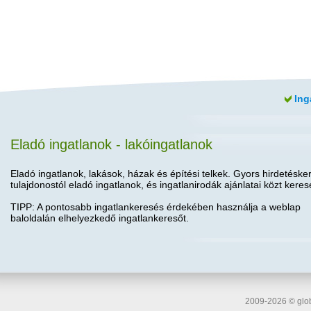
Ing
Eladó ingatlanok - lakóingatlanok
Eladó ingatlanok, lakások, házak és építési telkek. Gyors hirdetéske
tulajdonostól eladó ingatlanok, és ingatlanirodák ajánlatai közt keres
TIPP: A pontosabb ingatlankeresés érdekében használja a weblap
baloldalán elhelyezkedő ingatlankeresőt.
2009-2026 © glob