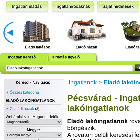
Eladó lakások
Eladó házak
Eladó te
Ingatlan kereső
Hirdetés figyelő
Ingatlanok
>
Eladó lakóin
Összes kategória
Pécsvárad - Ingat
ELADÓ LAKÓINGATLANOK
lakóingatlanok
Családi házak
(3)
Webáruházak - Magánhirdetők:
Eladó lakóingatlanok
rova
böngészik.
Megye:
A rovaton belüli keresési fe