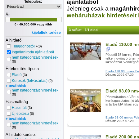
ajánlatából
Település:
Jelenleg csak a
magánhir
webáruházak hirdetéseit 
Ár:
0 - 40.000.000 vagy több
3 találat - 1/1 oldal
kijelöltek törlése
A hirdető:
Eladó 110.00 nm
Tulajdonostól
+(0)
Ingatlaniroda ajánlatából
Pécstől 15 km-re, Péc
nem kategorizált hirdetések
telken, gyönyörű termé
(0)
lakóházzal, vendégház
Értékesítés típusa:
Eladó 110.00 nm-es Felú
Eladó
(3)
Dátum:
2026.07.30
Keresek (felvásárlás)
(0)
+ továbbiak
nem kategorizált hirdetések
Eladó 93.00 nm-
(0)
Pécsváradon a Vár utc
kertkapcsolatos, jó ál
Használtság:
is tartozik!A lakás eg
Használt
(3)
Új építésű
(0)
Eladó 93.00 nm-es Felúj
+ továbbiak
Dátum:
2026.07.29
nem kategorizált hirdetések
(0)
A hirdető kérése:
Eladó 200.00 nm