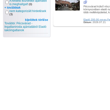
A hirdető közvetítői ajánlatot
is meghallgat!
(0)
Pécsvárad külső rész
+ továbbiak
környezetben eladó na
nem kategorizált hirdetések
több melléképülettel, k
(3)
kijelöltek törlése
Eladó 200.00 nm-es Felú
Dátum:
2026.07.21
További: Pécsvárad -
Ingatlaniroda ajánlatából Eladó
lakóingatlanok